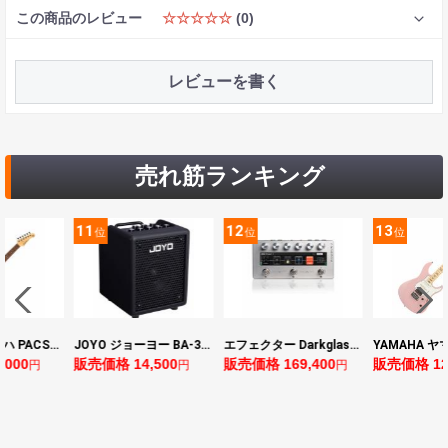
この商品のレビュー
☆☆☆☆☆
(0)
レビューを書く
売れ筋ランキング
11
12
13
位
位
位
YAMAHA ヤマハ PACS+12 ASP Pacifica Standard Plus パシフィカスタンダードプラス エレキギター
JOYO ジョーヨー BA-30 VIBE CUBE BLK 30W 小型ベースアンプ Bluetooth+OTGオーディオI/F搭載
エフェクター Darkglass Electronics Anagram ベースエフェクター プリアンプ ダークグラス アナグラム
0
販売価格 14,500
販売価格 169,400
販売価格 128,8
円
円
円