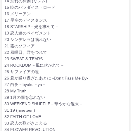
14 別れの律動 (リズム)
15 暁のパラダイス・ロード
16 メリーアン
17 星空のディスタンス
18 STARSHIP－光を求めて－
19 恋人達のペイヴメント
20 シンデレラは眠れない
21 霧のソフィア
22 風曜日、君をつれて
23 SWEAT & TEARS
24 ROCKDOM－風に吹かれて－
25 サファイアの瞳
26 君が通り過ぎたあとに -Don’t Pass Me By-
27 白夜－byaku－ya－
28 My Truth
29 1月の雨を忘れない
30 WEEKEND SHUFFLE－華やかな週末－
31 19 (nineteen)
32 FAITH OF LOVE
33 恋人の歌がきこえる
34 FLOWER REVOLUTION