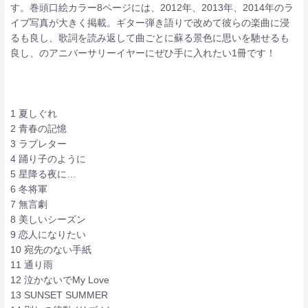
す。巻頭口絵カラー8ページには、2012年、2013年、2014年のラ
イブ写真が大きく掲載。ギター弾き語りで改めて彼らの楽曲に浸
るも良し、歌詞を読み返して曲ごとに蘇る景色に思いを馳せるも
良し、のアニバーサリーイヤーにぜひ手に入れたい1冊です！
1 夏しぐれ
2 青春の記憶
3 ラブレター
4 踊り子のように
5 星降る夜に…
6 冬将軍
7 無言劇
8 美しいシーズン
9 恋人になりたい
10 宛先のない手紙
11 通り雨
12 泣かないでMy Love
13 SUNSET SUMMER