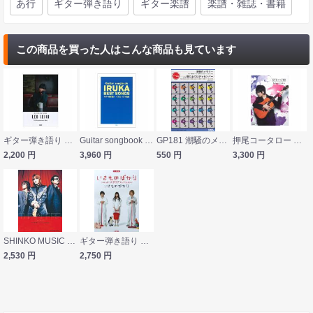
あ行
ギター弾き語り
ギター楽譜
楽譜・雑誌・書籍
この商品を買った人はこんな商品も見ています
ギター弾き語り 家入レオ 5th Anniversary Best ドレミ楽譜出版社
Guitar songbook イルカ ベスト曲集 ケイエムピー
GP181 潮騒のメモリー 暦の上ではディセンバー NHK連続テレビ小説「あまちゃん」 ギターピース フェアリー
押尾コータロー KTRxGTR TAB譜付スコア ドレミ楽譜出版社
2,200
円
3,960
円
550
円
3,300
円
SHINKO MUSIC アルフィー/Songbook/ギター弾き語り
ギター弾き語り いきものがかり いきものばかり 〜メンバーズBESTセレクション〜 ドレミ楽譜出版社
2,530
円
2,750
円