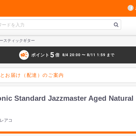
ースティックギター
campaign
5
ポイント
倍
8/4 20:00 〜 8/11 1:59 まで
とお届け（配達）のご案内
onic Standard Jazzmaster Aged
エレアコ