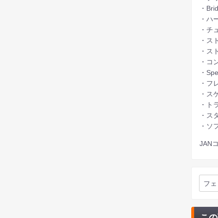
・Brid
・ハー
・チュー
・ストリ
・スト
・コント
・Spec
・フレ
・スケー
・トラ
・スタ
・ソ
JANコ
フェ
この