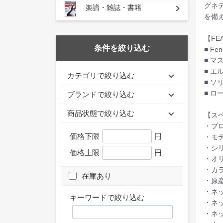
グネ
楽譜・雑誌・書籍
を備え
【FE
条件を絞り込む
■ F
■ マ
■ 
カテゴリで絞り込む
■ 
■ 
ブランドで絞り込む
商品状態で絞り込む
【ス
・プロダ
価格下限
円
・モデ
・シリー
価格上限
円
・オリ
・カラー
在庫あり
・原産
・ネッ
キーワードで絞り込む
・ネッ
・ネッ