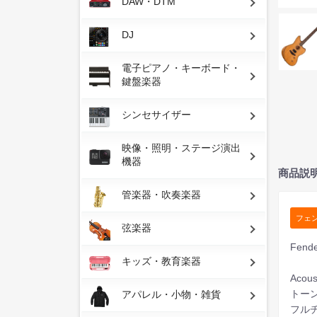
DAW・DTM
DJ
電子ピアノ・キーボード・
鍵盤楽器
シンセサイザー
映像・照明・ステージ演出
機器
商品説
管楽器・吹奏楽器
フェ
弦楽器
Fend
キッズ・教育楽器
Aco
トー
アパレル・小物・雑貨
フル