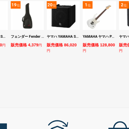
19
20
1
2
位
位
位
位
マーシャル MARSHALL MS2 Mighty Mini 小型ギターアンプ
フェンダー Fender FE610 Electric Guitar Gig Bag Black エレキギター用ギグバッグ
ヤマハ YAMAHA STAGEPAS 200 バッテリー非搭載モデル ポータブルPAシステム
YAMAHA ヤマハ PACS+12 SWH Pacifica Standard Plus パシフィカスタンダードプラス エレキギター
0
販売価格 4,379
販売価格 86,020
販売価格 128,800
販売価
円
円
円
円
円