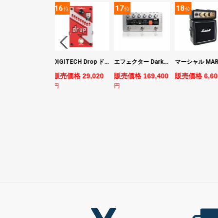
5
16
17
18
位
位
位
位
ヤマハ YAMAHA PACIFICA311H RM パシフィカ エレキギター
DIGITECH Drop ドロップ・リチューニング・エフェクト
エフェクター Darkglass Electronics Anagram ベースエフェクター プリアンプ ダークグラス アナグラム
売価格 44,880
販売価格 29,020
販売価格 169,400
販売価格 6,60
円
円