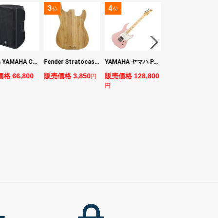
3
4
5
位
位
位
ヤマハ YAMAHA CBR15 ラウドスピーカー
Fender Stratocaster Cutting Board カッティングボード（まな板）
YAMAHA ヤマハ PACS+12M ASP Pacifica Standard Plus パシフィカスタンダードプラス エレキギター
BOSS VE-1 Vocal Echo
格 66,800
販売価格 3,850
販売価格 128,800
販売価格 24,200
円
円
円