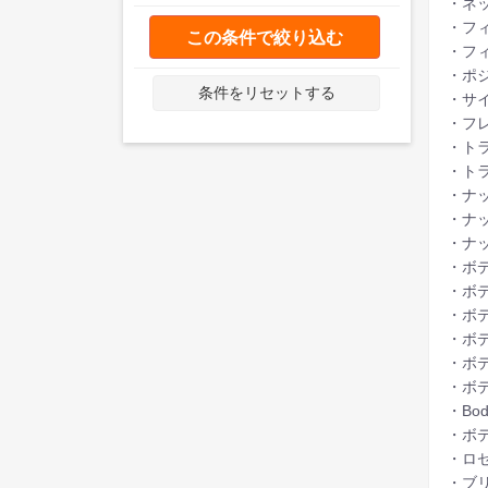
・ネッ
・フィ
この条件で絞り込む
・フィ
・ポジ
条件をリセットする
・サ
・フ
・トラス
・トラ
・ナット
・ナット
・ナッ
・ボデ
・ボデ
・ボディ
・ボディ
・ボデ
・ボデ
・Body
・ボデ
・ロゼッ
・ブリッ