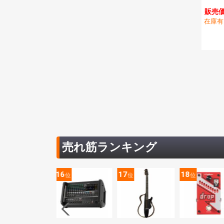
販売価
在庫有
売れ筋ランキング
5
16
17
18
位
位
位
位