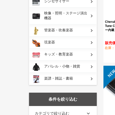
シンセサイザー
映像・照明・ステージ演出
機器
Cheru
Tune
管楽器・吹奏楽器
ー内蔵
弦楽器
販売価
在庫：
キッズ・教育楽器
アパレル・小物・雑貨
楽譜・雑誌・書籍
条件を絞り込む
カテゴリで絞り込む