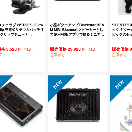
b チェラブ WST-905Li Flow
小型ギターアンプ Blackstar BEA
SILENT 
 Clip 充電式リチウムバッテリ
M MINI Bluetoothスピーカーとし
ック ギタ
 クリップチューナ…
て使用可能 アプリで操るミニア…
ピックのセ
格 3,520
販売価格 29,920
販売価格 9
円
（税込）
円
（税込）
7
在庫有り
在庫有り