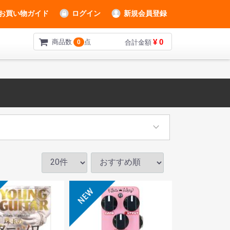
お買い物ガイド
ログイン
新規会員登録
¥ 0
商品数
点
0
合計金額