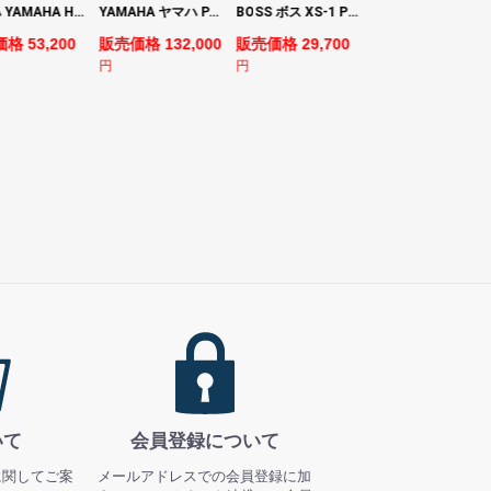
ヤマハ YAMAHA HS7 パワードスタジオモニタースピーカー×2本
YAMAHA ヤマハ PACS+12M SB Pacifica Standard Plus パシフィカスタンダードプラス エレキギター
BOSS ボス XS-1 Poly Shifter ギターエフェクター ピッチシフター
ヤマハ YAMAHA A3M TBS ARE エレク
格 53,200
販売価格 132,000
販売価格 29,700
販売価格 69,980
円
円
円
いて
会員登録について
に関してご案
メールアドレスでの会員登録に加