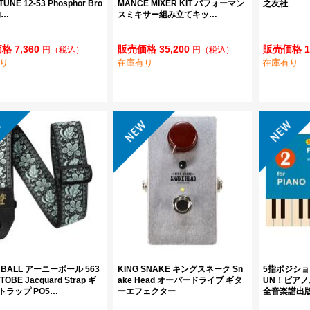
TUNE 12-53 Phosphor Bro
MANCE MIXER KIT パフォーマン
之友社
g…
スミキサー組み立てキッ…
格 7,360
販売価格 35,200
販売価格 1
円
（税込）
円
（税込）
り
在庫有り
在庫有り
E BALL アーニーボール 563
KING SNAKE キングスネーク Sn
5指ポジショ
TTOBE Jacquard Strap ギ
ake Head オーバードライブ ギタ
UN！ピアノス
トラップ PO5…
ーエフェクター
全音楽譜出