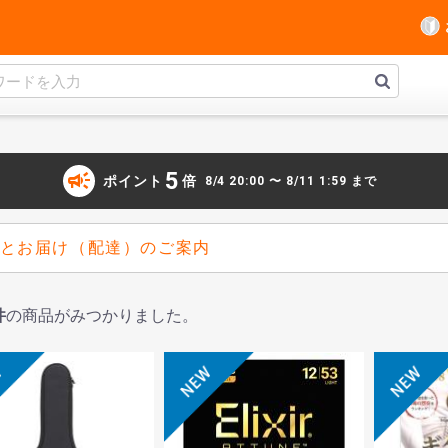
campaign
5
ポイント
倍
8/4 20:00 〜 8/11 1:59 まで
とお届け（配達）のご案内
件
の商品がみつかりました。