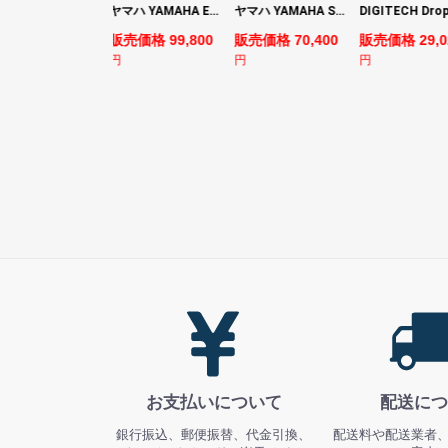
YAMAHA ヤマハ PACS+12 SWH Pacifica Standard Plus パシフィカスタンダードプラス エレキギター
ヤマハ YAMAHA EMX7 12ch パワードミキサー
ヤマハ YAMAHA SLG200S TBL サイレントギター
売価格 128,800
販売価格 99,800
販売価格 70,400
販売価格 29,0
円
円
円
お支払いについて
配送につ
銀行振込、郵便振替、代金引換、
配送料や配送業者