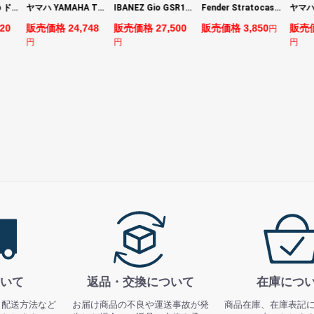
DIGITECH Drop ドロップ・リチューニング・エフェクト
ヤマハ YAMAHA THR5 コンパクトギターアンプ 小型アンプ
IBANEZ Gio GSR180-LBF エレキベース
Fender Stratocaster Cutting Board カッティングボード（まな板）
20
販売価格 24,748
販売価格 27,500
販売価格 3,850
販売価
円
円
円
円
いて
返品・交換について
在庫につ
、配送方法など
お届け商品の不良や運送事故が発
商品在庫、在庫表記