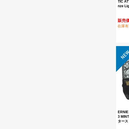
TIC AT
nze Li
販売価
在庫有
ERNI
3 MIN
タース