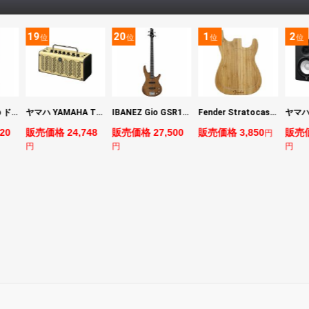
19
20
1
2
位
位
位
位
DIGITECH Drop ドロップ・リチューニング・エフェクト
ヤマハ YAMAHA THR5 コンパクトギターアンプ 小型アンプ
IBANEZ Gio GSR180-LBF エレキベース
Fender Stratocaster Cutting Board カッティングボード（まな板）
20
販売価格 24,748
販売価格 27,500
販売価格 3,850
販売価
円
円
円
円