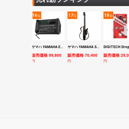
5
16
17
18
位
位
位
位
YAMAHA ヤマハ PACS+12 SWH Pacifica Standard Plus パシフィカスタンダードプラス エレキギター
ヤマハ YAMAHA EMX7 12ch パワードミキサー
ヤマハ YAMAHA SLG200S TBL サイレントギター
売価格 128,800
販売価格 99,800
販売価格 70,400
販売価格 29,0
円
円
円