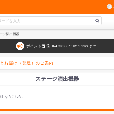
ージ演出機器
campaign
5
ポイント
倍
8/4 20:00 〜 8/11 1:59 まで
とお届け（配達）のご案内
ステージ演出機器
探しならこちら。