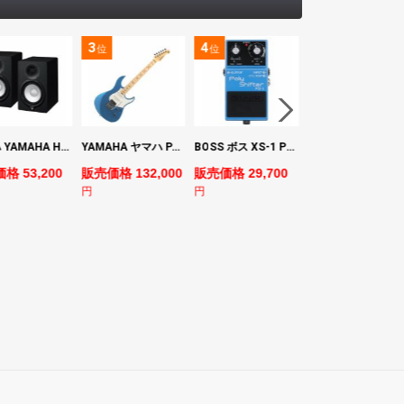
3
4
5
位
位
位
ヤマハ YAMAHA HS7 パワードスタジオモニタースピーカー×2本
YAMAHA ヤマハ PACS+12M SB Pacifica Standard Plus パシフィカスタンダードプラス エレキギター
BOSS ボス XS-1 Poly Shifter ギターエフェクター ピッチシフター
ヤマハ YAMAHA A3M TBS ARE エレク
格 53,200
販売価格 132,000
販売価格 29,700
販売価格 69,980
円
円
円