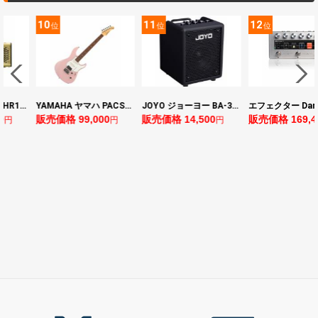
11
12
13
位
位
位
YAMAHA ヤマハ PACS+12 ASP Pacifica Standard Plus パシフィカスタンダードプラス エレキギター
JOYO ジョーヨー BA-30 VIBE CUBE BLK 30W 小型ベースアンプ Bluetooth+OTGオーディオI/F搭載
エフェクター Darkglass Electronics Anagram ベースエフェクター プリアンプ ダークグラス アナグラム
格 99,000
販売価格 14,500
販売価格 169,400
販売価
円
円
円