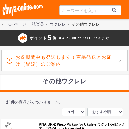
TOPページ
弦楽器
ウクレレ
その他ウクレレ
campaign
5
ポイント
倍
8/4 20:00 〜 8/11 1:59 まで
お盆期間中も発送します！商品発送とお届
け（配達）のご案内
その他ウクレレ
21
件
の商品がみつかりました。
KNA UK-2 Piezo Pickup for Ukulele ウクレレ用ピック
アップ VOLコントロール付き