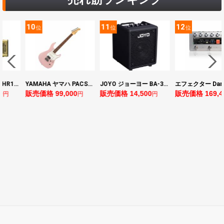
11
12
13
位
位
位
YAMAHA ヤマハ PACS+12 ASP Pacifica Standard Plus パシフィカスタンダードプラス エレキギター
JOYO ジョーヨー BA-30 VIBE CUBE BLK 30W 小型ベースアンプ Bluetooth+OTGオーディオI/F搭載
エフェクター Darkglass Electronics Anagram ベースエフェクター プリアンプ ダークグラス アナグラム
格 99,000
販売価格 14,500
販売価格 169,400
販売価
円
円
円