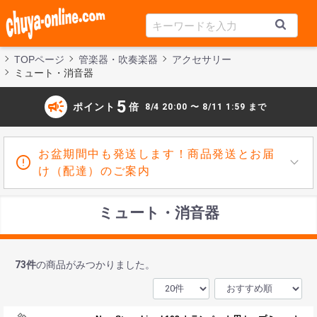
TOPページ
管楽器・吹奏楽器
アクセサリー
ミュート・消音器
campaign
5
ポイント
倍
8/4 20:00 〜 8/11 1:59 まで
お盆期間中も発送します！商品発送とお届
け（配達）のご案内
ミュート・消音器
73
件
の商品がみつかりました。