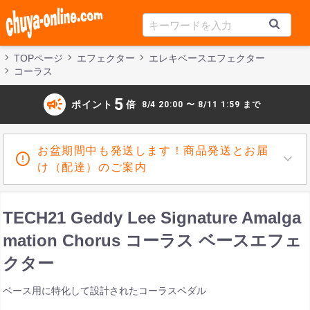
TOPページ
エフェクター
エレキベースエフェクター
コーラス
campaign
5
ポイント
倍
8/4 20:00 〜 8/11 1:59 まで
お盆期間中も発送します！商品発送とお届
け（配達）のご案内
TECH21 Geddy Lee Signature Amalga
mation Chorus コーラス ベースエフェ
クター
ベース用に特化して設計されたコーラスペダル