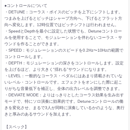
●コントロールについて
・DETUNE：コーラス・ボイスのピッチを上下にシフトします。
つまみを上げるとピッチはシャープ方向へ、下げるとフラット方
向へ変化します。12時位置ではピッチシフトは行われません。
・SpeedとDepthを最小に設定した状態でも、Detuneコントロー
ルを使用することで、モジュレーションを伴わないコーラス・サ
ウンドを作ることができます。
・SPEED：モジュレーションのスピードを0.2Hz〜10Hzの範囲で
コントロールします。
・DEPTH：モジュレーションの深さをコントロールします。設定
を上げるほど、より大きく“揺れる”サウンドになります。
・LEVEL：一般的なコーラス・ペダルにはあまり搭載されていな
いレベル・コントロールです。エフェクトをオンにした際に起こ
りがちな音量低下を補正し、全体の出力レベルを調整できます。
・DEVIATE MODE：よりはっきりとしたコーラス効果を生み出す
モードで、特にソロ演奏に効果的です。Detuneコントロールの働
きを変化させ、まるで3人が同時に演奏しているかのような、奥行
きと厚みのあるサウンドを加えます。
【スペック】