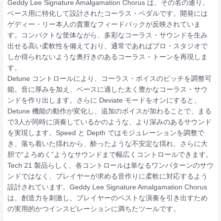
Geddy Lee Signature Amalgamation Chorus は、その名の通り、
ベース用に特化して設計されたコーラス・ペダルです。開発には
ゲディー・リー本人の貴重なフィードバックが反映されていま
す。コンパクトな筐体ながら、多彩なコーラス・サウンドを生み
出せる高い柔軟性を備えており、通常であればプロ・スタジオで
しか得られないような奥行きのあるコーラス・トーンを再現しま
す。
Detune コントロールにより、コーラス・ボイスのピッチを調整可
能。音に厚みを加え、ベースに適した太く豊かなコーラス・サウ
ンドを作り出します。さらに Deviate モードをオンにすると、
Detune 機能の動作が変化し、追加のボイスが加わることで、まる
で3人が同時に演奏しているかのような、より深みのあるサウンド
を実現します。Speed と Depth ではモジュレーションを調整で
き、落ち着いた揺れから、酔ったような不安定な揺れ、さらに大
胆で“よろめく”ようなサウンドまで幅広くコントロールできます。
Tech 21 製品らしく、各コントロールは単なるワンパターンのサウ
ンドではなく、プレイヤーが求める音作りに柔軟に対応するよう
設計されています。Geddy Lee Signature Amalgamation Chorus
は、創造力を刺激し、プレイヤーのベストな演奏を引き出すため
の実用的かつインスピレーションに満ちたツールです。