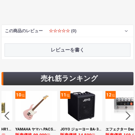
この商品のレビュー
☆☆☆☆☆
(0)
レビューを書く
売れ筋ランキング
11
12
13
位
位
位
YAMAHA ヤマハ PACS+12 ASP Pacifica Standard Plus パシフィカスタンダードプラス エレキギター
JOYO ジョーヨー BA-30 VIBE CUBE BLK 30W 小型ベースアンプ Bluetooth+OTGオーディオI/F搭載
エフェクター Darkglass Electronics Anagram ベースエフェクター プリアンプ ダークグラス アナグラム
0
販売価格 14,500
販売価格 169,400
販売価格 128,8