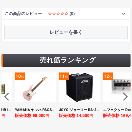
この商品のレビュー
☆☆☆☆☆
(0)
レビューを書く
売れ筋ランキング
10
11
12
位
位
位
ヤマハ YAMAHA THR10II 小型ギターアンプ
YAMAHA ヤマハ PACS+12 ASP Pacifica Standard Plus パシフィカスタンダードプラス エレキギター
JOYO ジョーヨー BA-30 VIBE CUBE BLK 30W 小型ベースアンプ Bluetooth+OTGオーディオI/F搭載
0
販売価格 99,000
販売価格 14,500
販売価格 169,4
円
円
円