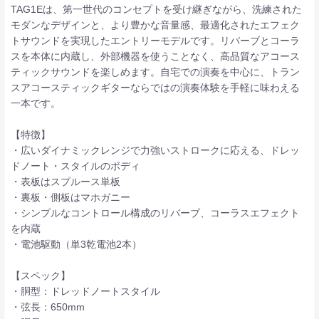
TAG1Eは、第一世代のコンセプトを受け継ぎながら、洗練された
モダンなデザインと、より豊かな音量感、最適化されたエフェク
トサウンドを実現したエントリーモデルです。リバーブとコーラ
スを本体に内蔵し、外部機器を使うことなく、高品質なアコース
ティックサウンドを楽しめます。自宅での演奏を中心に、トラン
スアコースティックギターならではの演奏体験を手軽に味わえる
一本です。
【特徴】
・広いダイナミックレンジで力強いストロークに応える、ドレッ
ドノート・スタイルのボディ
・表板はスプルース単板
・裏板・側板はマホガニー
・シンプルなコントロール構成のリバーブ、コーラスエフェクト
を内蔵
・電池駆動（単3乾電池2本）
【スペック】
・胴型：ドレッドノートスタイル
・弦長：650mm