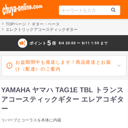
TOPページ
ギター・ベース
エレクトリックアコースティックギター
campaign
5
ポイント
倍
8/4 20:00 〜 8/11 1:59 まで
お盆期間中も発送します！商品発送とお届
け（配達）のご案内
YAMAHA ヤマハ TAG1E TBL トランス
アコースティックギター エレアコギタ
ー
リバーブとコーラスを本体に内蔵