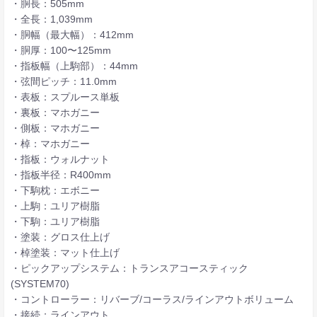
・胴長：505mm
・全長：1,039mm
・胴幅（最大幅）：412mm
・胴厚：100〜125mm
・指板幅（上駒部）：44mm
・弦間ピッチ：11.0mm
・表板：スプルース単板
・裏板：マホガニー
・側板：マホガニー
・棹：マホガニー
・指板：ウォルナット
・指板半径：R400mm
・下駒枕：エボニー
・上駒：ユリア樹脂
・下駒：ユリア樹脂
・塗装：グロス仕上げ
・棹塗装：マット仕上げ
・ピックアップシステム：トランスアコースティック
(SYSTEM70)
・コントローラー：リバーブ/コーラス/ラインアウトボリューム
・接続：ラインアウト