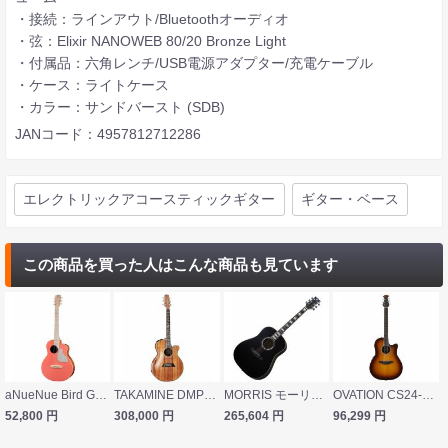
・接続：ラインアウト/Bluetoothオーディオ
・弦：Elixir NANOWEB 80/20 Bronze Light
・付属品：六角レンチ/USB電源アダプター/充電ケーブル
・ケース：ライトケース
・カラー：サンドバースト (SDB)
JANコード：4957812712286
エレクトリックアコースティックギター
ギター・ベース
この商品を買った人はこんな商品も見ています
aNueNue Bird Guitar aNN-MC10-LCE ピックアップ付き ミニアコースティックギター
TAKAMINE DMP100K N エレクトリックアコースティックギター
MORRIS モーリス G-18 エレクトリックアコースティックギター
OVATION CS24-1-G SB Celebrity Standard Mid Depth Sunburst エレクトリックアコースティックギター
52,800
円
308,000
円
265,604
円
96,299
円