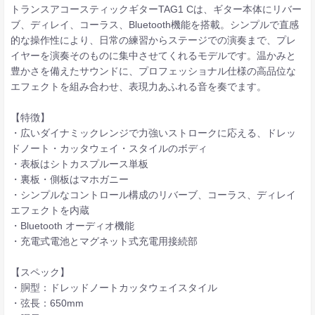
トランスアコースティックギターTAG1 Cは、ギター本体にリバー
ブ、ディレイ、コーラス、Bluetooth機能を搭載。シンプルで直感
的な操作性により、日常の練習からステージでの演奏まで、プレ
イヤーを演奏そのものに集中させてくれるモデルです。温かみと
豊かさを備えたサウンドに、プロフェッショナル仕様の高品位な
エフェクトを組み合わせ、表現力あふれる音を奏でます。
【特徴】
・広いダイナミックレンジで力強いストロークに応える、ドレッ
ドノート・カッタウェイ・スタイルのボディ
・表板はシトカスプルース単板
・裏板・側板はマホガニー
・シンプルなコントロール構成のリバーブ、コーラス、ディレイ
エフェクトを内蔵
・Bluetooth オーディオ機能
・充電式電池とマグネット式充電用接続部
【スペック】
・胴型：ドレッドノートカッタウェイスタイル
・弦長：650mm