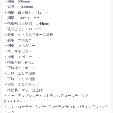
・胴長：505mm
・全長：1,039mm
・胴幅（最大幅）：412mm
・胴厚：100〜125mm
・指板幅（上駒部）：44mm
・弦間ピッチ：11.0mm
・表板：シトカスプルース単板
・裏板：マホガニー
・側板：マホガニー
・棹：マホガニー
・指板：エボニー
・指板半径：R400mm
・下駒枕：エボニー
・上駒：ユリア樹脂
・下駒：ユリア樹脂
・塗装：グロス仕上げ
・棹塗装：マット仕上げ
・ピックアップシステム：トランスアコースティック
(SYSTEM78)
・コントローラー：リバーブ/コーラス/ディレイ/ラインアウトボリ
ューム