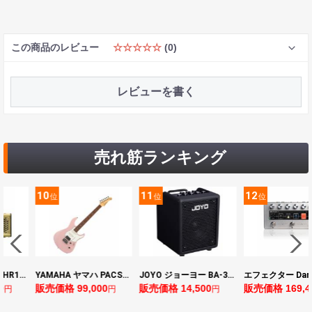
この商品のレビュー
☆☆☆☆☆
(0)
レビューを書く
売れ筋ランキング
11
12
13
位
位
位
YAMAHA ヤマハ PACS+12 ASP Pacifica Standard Plus パシフィカスタンダードプラス エレキギター
JOYO ジョーヨー BA-30 VIBE CUBE BLK 30W 小型ベースアンプ Bluetooth+OTGオーディオI/F搭載
エフェクター Darkglass Electronics Anagram ベースエフェクター プリアンプ ダークグラス アナグラム
格 99,000
販売価格 14,500
販売価格 169,400
販売価
円
円
円