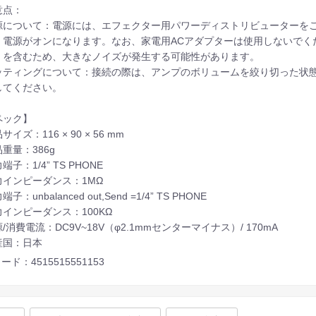
意点：
源について：電源には、エフェクター用パワーディストリビューターをご
、電源がオンになります。なお、家電用ACアダプターは使用しないでく
）を含むため、大きなノイズが発生する可能性があります。
ッティングについて：接続の際は、アンプのボリュームを絞り切った状
してください。
ペック】
イズ：116 × 90 × 56 mm
重量：386g
端子：1/4” TS PHONE
力インピーダンス：1MΩ
子：unbalanced out,Send =1/4” TS PHONE
インピーダンス：100KΩ
/消費電流：DC9V~18V（φ2.1mmセンターマイナス）/ 170mA
産国：日本
ード：4515515551153