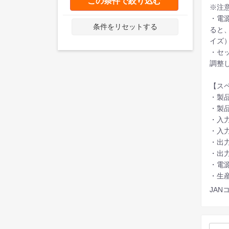
この条件で絞り込む
※注
・電
条件をリセットする
ると
イズ
・セ
調整
【ス
・製品サ
・製品
・入力
・入
・出力端
・出力
・電源
・生
JANコ