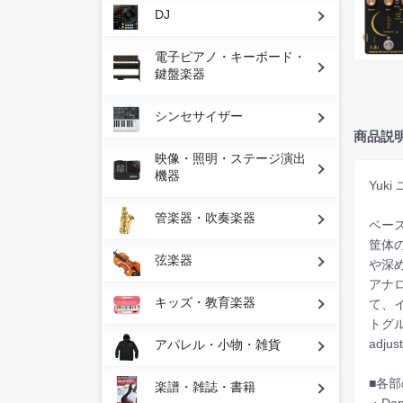
DJ
電子ピアノ・キーボード・
鍵盤楽器
シンセサイザー
商品説
映像・照明・ステージ演出
機器
Yuk
管楽器・吹奏楽器
ベース
筐体の
弦楽器
や深
アナ
キッズ・教育楽器
て、
トグル
ad
アパレル・小物・雑貨
■各
楽譜・雑誌・書籍