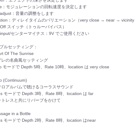
pth：エフェクトの深さを決定します
ate：モジュレーションの回転速度を決定します
l adjust：音量の調整をします
ation：ディレイタイムのバリエーション（very close → near → vicin
-Off スイッチ（トゥルーバイパス）
 input/センターマイナス：9V でご使用ください
ンプルセッティング：
t Of The Sunrise
グレの名曲風セッティング
ato モードで Depth 5時、Rate 10時、location は very close
 (Continuum)
ソロアルバムで聴けるコーラスサウンド
us モードで Depth 3時、Rate 8時、location は far
ットレスと共にリバーブをかけて
age in a Bottle
us モードで Depth 2時、Rate 8時、location はnear