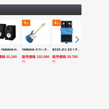
3
4
5
位
位
位
ヤマハ YAMAHA HS7 パワードスタジオモニタースピーカー×2本
YAMAHA ヤマハ PACS+12M SB Pacifica Standard Plus パシフィカスタンダードプラス エレキギター
BOSS ボス XS-1 Poly Shifter ギターエフェクター ピッチシフター
ヤマハ YAMAHA A3M TBS ARE エレク
格 53,200
販売価格 132,000
販売価格 29,700
販売価格 69,980
円
円
円