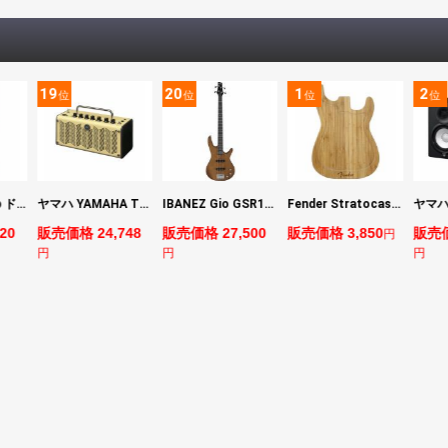
19
20
1
2
位
位
位
位
DIGITECH Drop ドロップ・リチューニング・エフェクト
ヤマハ YAMAHA THR5 コンパクトギターアンプ 小型アンプ
IBANEZ Gio GSR180-LBF エレキベース
Fender Stratocaster Cutting Board カッティングボード（まな板）
20
販売価格 24,748
販売価格 27,500
販売価格 3,850
販売価
円
円
円
円