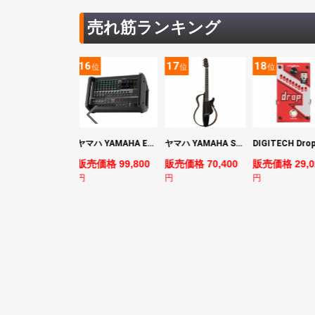
売れ筋ランキング
5
16
17
18
位
位
位
位
YAMAHA ヤマハ PACS+12 SWH Pacifica Standard Plus パシフィカスタンダードプラス エレキギター
ヤマハ YAMAHA EMX7 12ch パワードミキサー
ヤマハ YAMAHA SLG200S TBL サイレントギター
売価格 128,800
販売価格 99,800
販売価格 70,400
販売価格 29,0
円
円
円