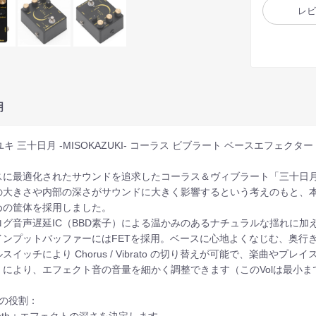
レ
明
i ユキ 三十日月 -MISOKAZUKI- コーラス ビブラート ベースエフェクター
に最適化されたサウンドを追求したコーラス＆ヴィブラート「三十日月（mi
大きさや内部の深さがサウンドに大きく影響するという考えのもと、本機では他の
めの筐体を採用しました。
ログ音声遅延IC（BBD素子）による温かみのあるナチュラルな揺れに
インプットバッファーにはFETを採用。ベースに心地よくなじむ、奥行
スイッチにより Chorus / Vibrato の切り替えが可能で、楽曲やプ
just により、エフェクト音の音量を細かく調整できます（このVolは最
部の役割：