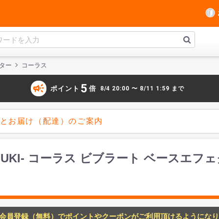
ター
コーラス
campaign
5
ポイント
倍
8/4 20:00 〜 8/11 1:59 まで
とお届け（配達）のご案内
KAZUKI- コーラス ビブラート ベースエフ
会員登録（無料）でポイントやクーポンがご利用頂けるようになり