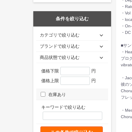
・De
・R
・Vo
条件を絞り込む
・loc
・On
・DC
カテゴリで絞り込む
■サ
ブランドで絞り込む
・Hear
商品状態で絞り込む
プロ
vibr
価格下限
円
・Jaco
価格上限
円
彼の
Chor
在庫あり
フレ
キーワードで絞り込む
・Mess
Chor