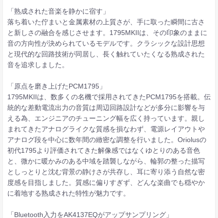
「熟成された音楽を静かに宿す」
落ち着いた佇まいと金属素材の上質さが、手に取った瞬間に古さ
と新しさの融合を感じさせます。1795MKIIは、その印象のままに
音の方向性が決められているモデルです。クラシックな設計思想
と現代的な回路技術が同居し、長く触れていたくなる熟成された
音を追求しました。
「原点を磨き上げたPCM1795」
1795MKIIは、数多くの名機で採用されてきたPCM1795を搭載。伝
統的な差動電流出力の音質は周辺回路設計などが多分に影響を与
える為、エンジニアのチューニング幅を広く持っています。親し
まれてきたアナログライクな質感を損なわず、電源レイアウトや
アナログ段を中心に数年間の緻密な調整を行いました。Oriolusの
初代1795より評価されてきた解像感ではなくゆとりのある音色
と、微かに暖かみのある中域を踏襲しながら、輪郭の整った描写
としっとりと沈む背景の静けさが共存し、耳に寄り添う自然な密
度感を目指しました。質感に偏りすぎず、どんな楽曲でも穏やか
に着地する熟成された特性が魅力です。
「Bluetooth入力をAK4137EQがアップサンプリング」