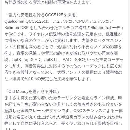
ち静寂感のある背景と細部の再現性を支えます。
「強力な安定性を誇るQCC5125を採用」
Qualcomm QCC5125は、デュアルコアCPUとデュアルコア
Kalimba DSP を組み合わせたマルチコア構成のBluetoothオーディ
オSoCです。ワイヤレス伝送時の信号処理を安定させ、低遅延か
つ滑らかな音の立ち上がりに貢献します。内部クロックマネジメ
ントの精度を高めることで、処理の乱れや不要なノイズの影響を
抑え、音場の見通しや背景の静けさが感じ取りやすい再生を実
現。aptX、aptX HD、aptX LL、AAC、SBCといった主要コーデッ
クに加え、高音質再生に対応するその他のコーデックにも広く対
応できる設計となっており、大型アンテナの採用により障害物の
ない環境で約10mの安定した接続を確保します。
「Old Moneyを思わせる外観」
派手さを抑えた落ち着いたカラーリングと端正なライン構成。時
を経ても印象が変わらない道具としての落ち着きのある佇まいを
意識した金属フレームデザインです。CNCステンレスによる一体
成形と端面が丸く仕上げられた半透明ガラスの組み合わせは持ち
物として自然に受け入れられ、長く使い続けられる質感を目指し
ました。