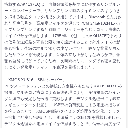
搭載するAK4137EQは、内蔵発振器を基準に動作するサンプルレ
ートコンバーターで、リサンプリング時のタイミングのばらつき
を抑える独立クロック構成を採用しています。Bluetoothで入力さ
れた音声信号を、高精度フィルタを通してPCM 24bit/192kHzへア
ップサンプリングすると同時に、ジッターを含むクロック由来の
ノイズ成分を低減します。1795MKIIでは、このAK4137EQまわり
の信号伝送経路を可能な限り短く設計することで外来ノイズの影
響も抑制。帯域の端まで濁りの少ない伸びと、静かな背景が両立
したサウンドを実現します。音像の立ち上がりはなめらかで、余
韻も自然にほどけていくため、長時間のリスニングでも聴き疲れ
しにくい解像度とディテール表現を目指しました。
「XMOS XU316 USBレシーバー」
PCやスマートフォンとの接続に安定性をもたらすXMOS XU316を
採用。マルチコア構成による高速処理により、多情報量のハイレ
ゾ音源でも安定した伝送に貢献します。デジタル処理部には独立
レギュレーターを配置し、USB部の負荷変動による電圧の揺らぎ
を抑えることで、XMOS内部のタイミング処理を安定化。ジッタ
ー抑制に配慮した設計とし、電源系にはCG5125を搭載しました。
デジタル処理系の電源ノイズを低減することで、信号の純度を保