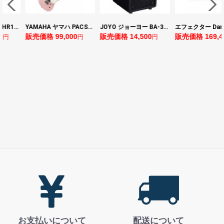
YAMAHA ヤマハ PACS+12 ASP Pacifica Standard Plus パシフィカスタンダードプラス エレキギター
JOYO ジョーヨー BA-30 VIBE CUBE BLK 30W 小型ベースアンプ Bluetooth+OTGオーディオI/F搭載
エフェクター Darkglass Electronics Anagram ベースエフェクター プリアンプ ダークグラス アナグラム
0
販売価格 14,500
販売価格 169,400
販売価格 128,8
円
円
円
お支払いについて
配送について