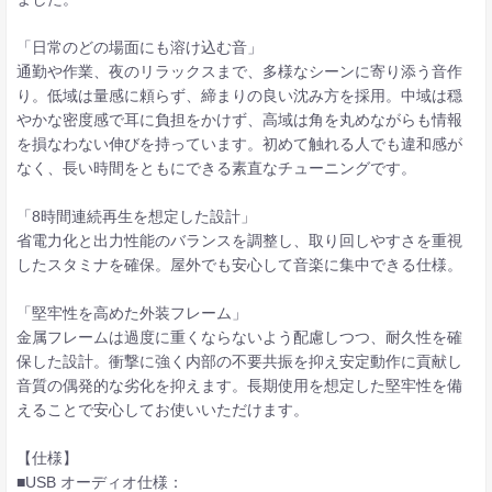
「日常のどの場面にも溶け込む音」
通勤や作業、夜のリラックスまで、多様なシーンに寄り添う音作
り。低域は量感に頼らず、締まりの良い沈み方を採用。中域は穏
やかな密度感で耳に負担をかけず、高域は角を丸めながらも情報
を損なわない伸びを持っています。初めて触れる人でも違和感が
なく、長い時間をともにできる素直なチューニングです。
「8時間連続再生を想定した設計」
省電力化と出力性能のバランスを調整し、取り回しやすさを重視
したスタミナを確保。屋外でも安心して音楽に集中できる仕様。
「堅牢性を高めた外装フレーム」
金属フレームは過度に重くならないよう配慮しつつ、耐久性を確
保した設計。衝撃に強く内部の不要共振を抑え安定動作に貢献し
音質の偶発的な劣化を抑えます。長期使用を想定した堅牢性を備
えることで安心してお使いいただけます。
【仕様】
■USB オーディオ仕様：