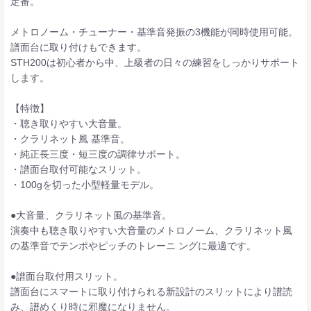
定番。
メトロノーム・チューナー・基準音発振の3機能が同時使用可能。
譜面台に取り付けもできます。
STH200は初心者から中、上級者の日々の練習をしっかりサポート
します。
【特徴】
・聴き取りやすい大音量。
・クラリネット風 基準音。
・純正長三度・短三度の調律サポート。
・譜面台取付可能なスリット。
・100gを切った小型軽量モデル。
●大音量、クラリネット風の基準音。
演奏中も聴き取りやすい大音量のメトロノーム、クラリネット風
の基準音でテンポやピッチのトレーニ ングに最適です。
●譜面台取付用スリット。
譜面台にスマートに取り付けられる新設計のスリットにより譜読
み、譜めくり時に邪魔になりません。