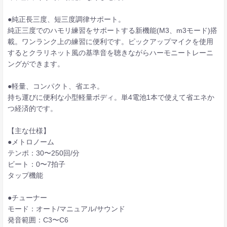
●純正長三度、短三度調律サポート。
純正三度でのハモリ練習をサポートする新機能(M3、m3モード)搭
載。ワンランク上の練習に便利です。ピックアップマイクを使用
するとクラリネット風の基準音を聴きながらハーモニートレーニ
ングができます。
●軽量、コンパクト、省エネ。
持ち運びに便利な小型軽量ボディ。単4電池1本で使えて省エネか
つ経済的です。
【主な仕様】
●メトロノーム
テンポ：30〜250回/分
ビート：0〜7拍子
タップ機能
●チューナー
モード：オート/マニュアル/サウンド
発音範囲：C3〜C6