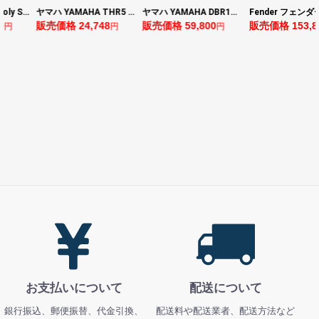
BOSS ボス XS-1 Poly Shifter ギターエフェクター ピッチシフター
ヤマハ YAMAHA THR5 コンパクトギターアンプ 小型アンプ
ヤマハ YAMAHA DBR10 パワードスピーカー
0
販売価格 24,748
販売価格 59,800
販売価格 153,8
円
円
円
お支払いについて
配送について
銀行振込、郵便振替、代金引換、
配送料や配送業者、配送方法など