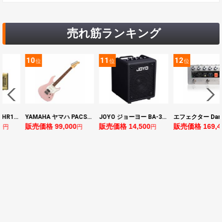
売れ筋ランキング
11
12
13
位
位
位
YAMAHA ヤマハ PACS+12 ASP Pacifica Standard Plus パシフィカスタンダードプラス エレキギター
JOYO ジョーヨー BA-30 VIBE CUBE BLK 30W 小型ベースアンプ Bluetooth+OTGオーディオI/F搭載
エフェクター Darkglass Electronics Anagram ベースエフェクター プリアンプ ダークグラス アナグラム
0
販売価格 14,500
販売価格 169,400
販売価格 128,8
円
円
円