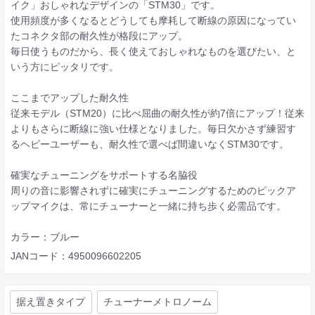
イク」おしゃれなデザインの「STM30」です。
使用頻度が多くなるとどうしても摩耗して断線の原因になってい
たコネクタ部の耐久性が格段にアップ。
毎日使うものだから、長く使えておしゃれなものを選びたい、と
いう方にピッタリです。
ここまでアップした耐久性
従来モデル（STM20）に比べ屈曲の耐久性が約7倍にアップ！従来
よりもさらに断線に強い仕様となりました。毎日欠かさず練習す
るヘビーユーザーも、耐久性で選べば間違いなくSTM30です。
確実なチューニングをサポートする名脇役
周りの音に影響されずに確実にチューニングするためのピックア
ップマイクは、常にチューナーと一緒に持ち歩く必需品です。
カラー：ブルー
JANコード：4950096602205
据え置きタイプ
チューナーメトロノーム