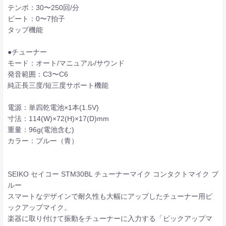
テンポ：30〜250回/分
ビート：0〜7拍子
タップ機能
●チューナー
モード：オート/マニュアル/サウンド
発音範囲：C3〜C6
純正長三度/短三度サポート機能
電源：単四乾電池×1本(1.5V)
寸法：114(W)×72(H)×17(D)mm
重量：96g(電池含む)
カラー：ブルー（青）
SEIKO セイコー STM30BL チューナーマイク コンタクトマイク ブ
ルー
スマートなデザインで耐久性も大幅にアップしたチューナー用ピ
ックアップマイク。
楽器に取り付けて振動をチューナーに入力する「ピックアップマ