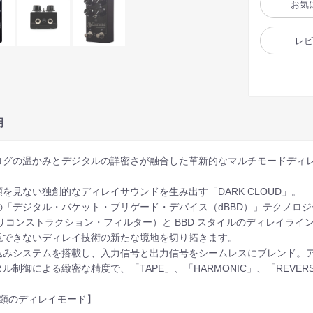
お気
レ
明
ログの温かみとデジタルの詳密さが融合した革新的なマルチモードディ
類を見ない独創的なディレイサウンドを生み出す「DARK CLOUD」。
の「デジタル・バケット・ブリゲード・デバイス（dBBD）」テクノロ
/リコンストラクション・フィルター）と BBD スタイルのディレイライン
現できないディレイ技術の新たな境地を切り拓きます。
込みシステムを搭載し、入力信号と出力信号をシームレスにブレンド。
ル制御による緻密な精度で、「TAPE」、「HARMONIC」、「REVE
種類のディレイモード】