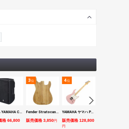
3
4
5
位
位
位
ヤマハ YAMAHA CBR15 ラウドスピーカー
Fender Stratocaster Cutting Board カッティングボード（まな板）
YAMAHA ヤマハ PACS+12M ASP Pacifica Standard Plus パシフィカスタンダードプラス エレキギター
BOSS VE-1 Vocal Echo
格 66,800
販売価格 3,850
販売価格 128,800
販売価格 24,200
円
円
円