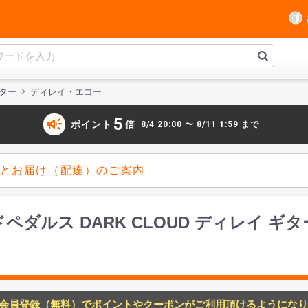
ター
ディレイ・エコー
campaign
5
ポイント
倍
8/4 20:00 〜 8/11 1:59 まで
とお届け（配達）のご案内
モンドペダルス DARK CLOUD ディレイ 
会員登録（無料）でポイントやクーポンがご利用頂けるようになり