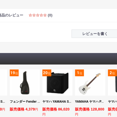
商品のレビュー
☆☆☆☆☆
(0)
レビューを書く
19
20
1
2
位
位
位
位
マーシャル MARSHALL MS2 Mighty Mini 小型ギターアンプ
フェンダー Fender FE610 Electric Guitar Gig Bag Black エレキギター用ギグバッグ
ヤマハ YAMAHA STAGEPAS 200 バッテリー非搭載モデル ポータブルPAシステム
YAMAHA ヤマハ PACS+12 SWH Pacifica Standard Plus パシフィカスタンダードプラス エレキギター
0
販売価格 4,379
販売価格 86,020
販売価格 128,800
販売価
円
円
円
円
円