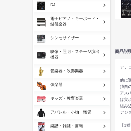
DJ
電子ピアノ・キーボード・
鍵盤楽器
シンセサイザー
商品説
映像・照明・ステージ演出
機器
アナ
管楽器・吹奏楽器
他に
弦楽器
独自
アス
キッズ・教育楽器
は実
組み
アパレル・小物・雑貨
デジタ
【3
楽譜・雑誌・書籍