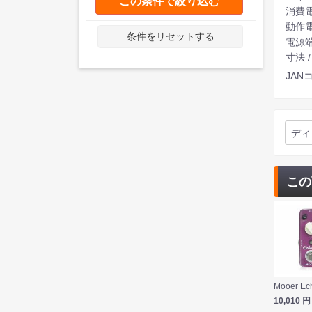
この条件で絞り込む
消費電
動作電
条件をリセットする
電源端
寸法 /
JANコ
ディ
この
10,010
円