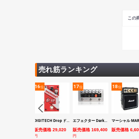
この
売れ筋ランキング
5
16
17
18
位
位
位
位
ヤマハ YAMAHA PACIFICA311H RM パシフィカ エレキギター
DIGITECH Drop ドロップ・リチューニング・エフェクト
エフェクター Darkglass Electronics Anagram ベースエフェクター プリアンプ ダークグラス アナグラム
売価格 44,880
販売価格 29,020
販売価格 169,400
販売価格 6,60
円
円