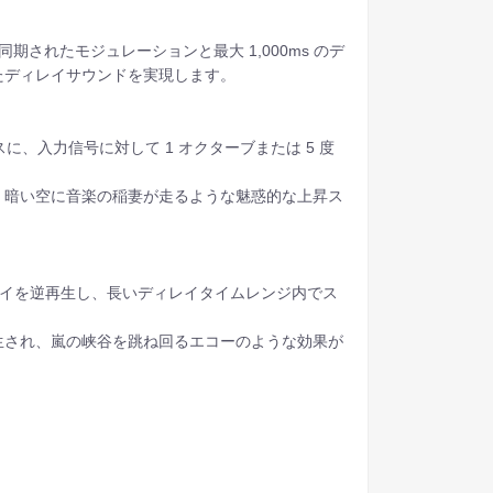
に同期されたモジュレーションと最大 1,000ms のデ
たディレイサウンドを実現します。
スに、入力信号に対して 1 オクターブまたは 5 度
、暗い空に音楽の稲妻が走るような魅惑的な上昇ス
ィレイを逆再生し、長いディレイタイムレンジ内でス
生され、嵐の峡谷を跳ね回るエコーのような効果が