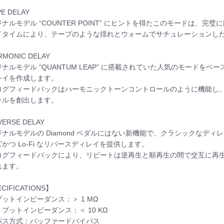
E DELAY
ナルモデル “COUNTER POINT” にヒントを得たこのモードは、完璧
イタイムにより、テープのような揺れとウォームでサチュレーションし
MONIC DELAY
ナルモデル “QUANTUM LEAP” に搭載されていた人気のモードをベー
レイを作成します。
ログフィードバックはハーモニックトーンコントロールのように機能し
ラルを創出します。
ERSE DELAY
ジナルモデルの Diamond ペダルにはない新機能で、クラシックなデ
かつ Lo-Fi なリバースディレイを提供します。
ログフィードバックにより、リピートは逆再生と順再生の間で交互に再
れます。
CIFICATIONS】
ットインピーダンス：＞ 1 MΩ
プットインピーダンス：＜ 10 KΩ
パス方式：バッファードバイパス