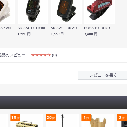
ARIA ACT-SP WH Tuner クリップチューナー
ARIA ACT-01 mini クリップチューナー
ARIA ACT-UK AUTO-ON Tuner ウクレレ用クリップチューナー
BOSS TU-10 RD Clip-on Chromatic Tuner クリップチューナー レッド
1,560
円
1,650
円
3,400
円
商品のレビュー
☆☆☆☆☆
(0)
レビューを書く
19
20
1
2
位
位
位
位