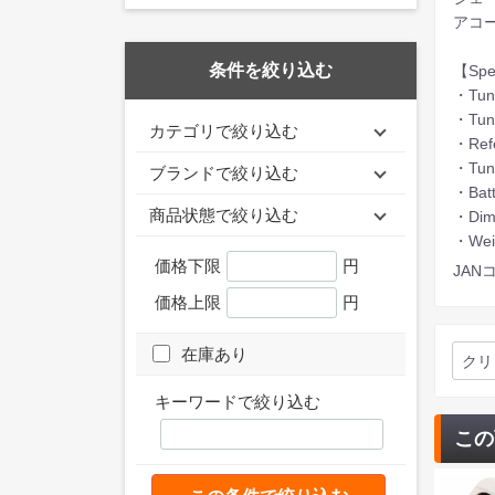
アコ
条件を絞り込む
【Sp
・Tun
・Tuni
カテゴリで絞り込む
・Refe
・Tuni
ブランドで絞り込む
・Batt
商品状態で絞り込む
・Dime
・Wei
価格下限
円
JANコ
価格上限
円
在庫あり
クリ
キーワードで絞り込む
この