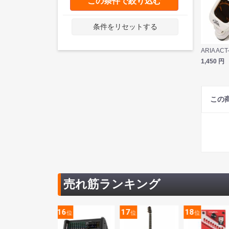
この条件で絞り込む
条件をリセットする
1,450
円
この
売れ筋ランキング
5
16
17
18
位
位
位
位