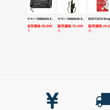
YAMAHA ヤマハ PACS+12 SWH Pacifica Standard Plus パシフィカスタンダードプラス エレキギター
ヤマハ YAMAHA EMX7 12ch パワードミキサー
ヤマハ YAMAHA SLG200S TBL サイレントギター
売価格 128,800
販売価格 99,800
販売価格 70,400
販売価格 29,0
円
円
円