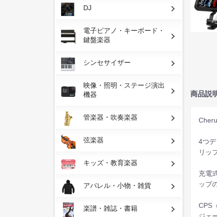
DJ
電子ピアノ・キーボード・
鍵盤楽器
シンセサイザー
映像・照明・ステージ演出
商品説
機器
管楽器・吹奏楽器
Che
弦楽器
4つ
リッ
キッズ・教育楽器
充電
ップ
アパレル・小物・雑貨
CP
楽譜・雑誌・書籍
ジェ