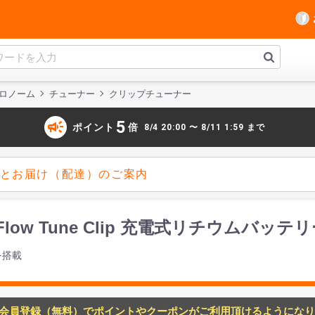
ロノーム
チューナー
クリップチューナー
campaign
5
ポイント
倍
8/4 20:00 〜 8/11 1:59 まで
とお届け（配達）のご案内
5Li Flow Tune Clip 充電式リチウム
を搭載
会員登録（無料）でポイントやクーポンがご利用頂けるようになり