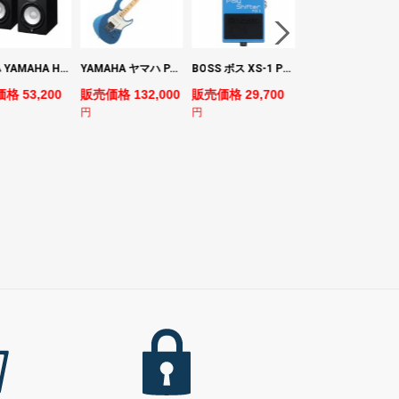
ヤマハ YAMAHA HS7 パワードスタジオモニタースピーカー×2本
YAMAHA ヤマハ PACS+12M SB Pacifica Standard Plus パシフィカスタンダードプラス エレキギター
BOSS ボス XS-1 Poly Shifter ギターエフェクター ピッチシフター
ヤマハ YAMAHA A3M TBS ARE エレク
格 53,200
販売価格 132,000
販売価格 29,700
販売価格 69,980
円
円
円