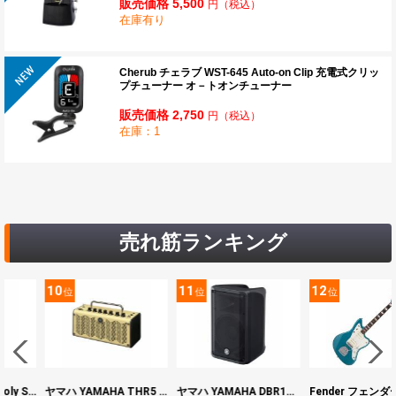
販売価格 5,500
円
（税込）
在庫有り
Cherub チェラブ WST-645 Auto-on Clip 充電式クリッ
プチューナー オ－トオンチューナー
販売価格 2,750
円
（税込）
在庫：1
売れ筋ランキング
10
11
12
位
位
位
BOSS ボス XS-1 Poly Shifter ギターエフェクター ピッチシフター
ヤマハ YAMAHA THR5 コンパクトギターアンプ 小型アンプ
ヤマハ YAMAHA DBR10 パワードスピーカー