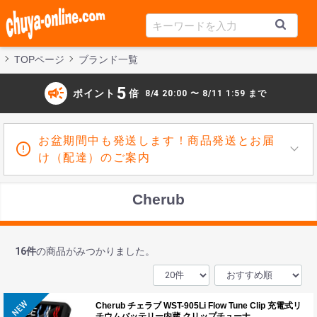
TOPページ
ブランド一覧
campaign
5
ポイント
倍
8/4 20:00 〜 8/11 1:59 まで
お盆期間中も発送します！商品発送とお届
け（配達）のご案内
Cherub
16
件
の商品がみつかりました。
Cherub チェラブ WST-905Li Flow Tune Clip 充電式リ
チウムバッテリー内蔵 クリップチューナ…