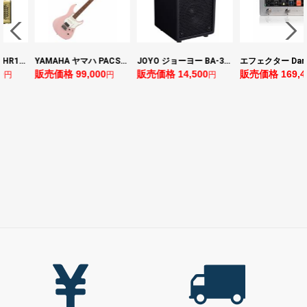
ヤマハ YAMAHA THR10II 小型ギターアンプ
YAMAHA ヤマハ PACS+12 ASP Pacifica Standard Plus パシフィカスタンダードプラス エレキギター
JOYO ジョーヨー BA-30 VIBE CUBE BLK 30W 小型ベースアンプ Bluetooth+OTGオーディオI/F搭載
0
販売価格 99,000
販売価格 14,500
販売価格 169,4
円
円
円