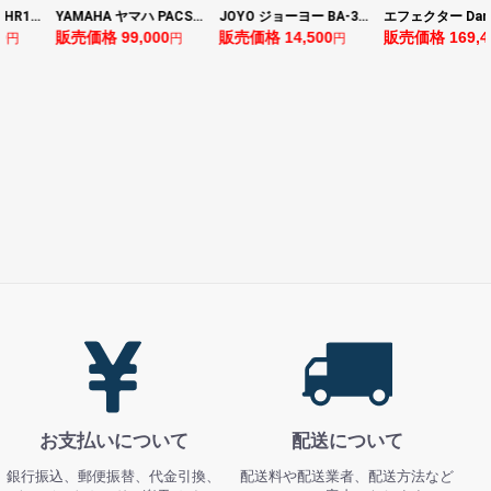
YAMAHA ヤマハ PACS+12 ASP Pacifica Standard Plus パシフィカスタンダードプラス エレキギター
JOYO ジョーヨー BA-30 VIBE CUBE BLK 30W 小型ベースアンプ Bluetooth+OTGオーディオI/F搭載
エフェクター Darkglass Electronics Anagram ベースエフェクター プリアンプ ダークグラス アナグラム
売価格 99,000
販売価格 14,500
販売価格 169,400
販
円
円
円
お支払いについて
配送について
銀行振込、郵便振替、代金引換、
配送料や配送業者、配送方法など