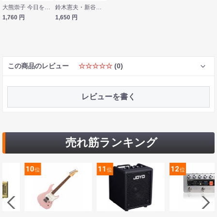
大熊崇子 今日をきらめく 女声合唱のための カワイ出版
鈴木憲夫・新谷径世 女声合唱のためのポピュラー小品集 異邦人 カワイ出版
1,760
円
1,650
円
この商品のレビュー
☆☆☆☆☆
(0)
レビューを書く
売れ筋ランキング
10
11
12
位
位
位