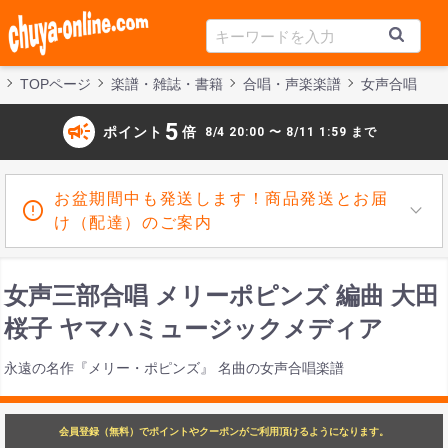
TOPページ
楽譜・雑誌・書籍
合唱・声楽楽譜
女声合唱
campaign
5
ポイント
倍
8/4 20:00 〜 8/11 1:59 まで
お盆期間中も発送します！商品発送とお届
け（配達）のご案内
女声三部合唱 メリーポピンズ 編曲 大田
桜子 ヤマハミュージックメディア
永遠の名作『メリー・ポピンズ』 名曲の女声合唱楽譜
会員登録（無料）でポイントやクーポンがご利用頂けるようになります。