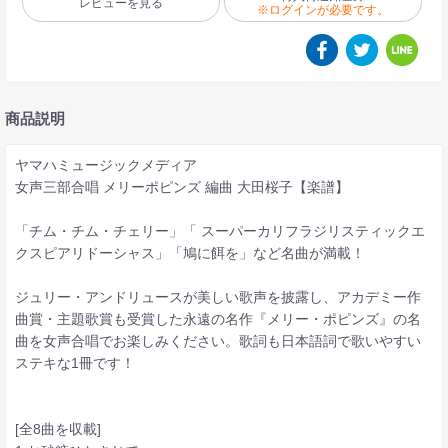
レビューを見る
※ログインが必要です。
商品説明
ヤマハミュージックメディア
女声三部合唱 メリーポピンズ 編曲 大田桜子【楽譜】
「チム・チム・チェリー」「 スーパーカリフラジリスティックエ
クスピアリドーシャス」「鳩に餌を」など名曲が満載！
ジュリー・アンドリュースが美しい歌声を披露し、アカデミー作
曲賞・主題歌賞も受賞した永遠の名作『メリー・ポピンズ』の名
曲を女声合唱でお楽しみください。歌詞も日本語詞で歌いやすい
ステキな1冊です！
[全8曲を収載]