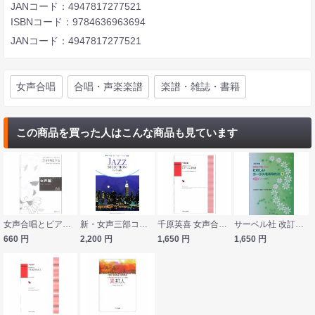
JANコード：4947817277521
ISBNコード：9784636963694
JANコード：4947817277521
女声合唱
合唱・声楽楽譜
楽譜・雑誌・書籍
この商品を買った人はこんな商品も見ています
女声合唱とピアノのための 空を呼吸する 女声編64 教育芸術社
新・女声三部コーラス ジャズ名曲集 ドレミ楽譜出版社
千原英喜 女声合唱とピアノのための レクイエム第2番 「レクイエム・光のなかの貨物列車よ」 カワイ出版
サーベル社 改訂新版 演奏会で歌いたい たのしいコーラスをあなたに １ 女声３部／ピアノ伴奏譜付
660
円
2,200
円
1,650
円
1,650
円