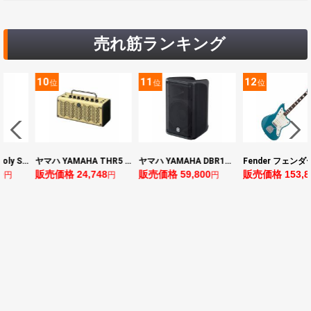
売れ筋ランキング
10
11
12
位
位
位
ピッチシフター
ヤマハ YAMAHA THR5 コンパクトギターアンプ 小型アンプ
ヤマハ YAMAHA DBR10 パワードスピーカー
Fender フェンダー Made in Japan Traditional Late 60s Jazzmaster RW Ocean Turquoise Metallic エレキギター
販売価格 24,748
販売価格 59,800
販売価格 153,896
円
円
円