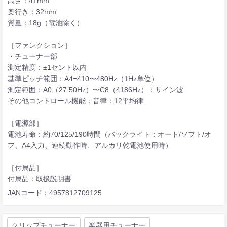
高さ：41mm
奥行き：32mm
質量：18g（電池除く）
［ファンクション］
・チューナー部
測定精度：±1セント以内
基準ピッチ範囲：A4=410〜480Hz（1Hz単位）
測定範囲：A0（27.50Hz）〜C8（4186Hz）：サイン波
その他コントロール機能：音律：12平均律
［電源部］
電池寿命：約70/125/190時間（バックライト：オート/ソフト/オ
フ、A4入力、連続動作時、アルカリ乾電池使用時）
［付属品］
付属品：取扱説明書
JANコード：4957812709125
クリップチューナー
楽器用チューナー