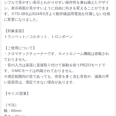
ンプルで見やすい表示とわかりやすい操作性を兼ね備えたデザイ
ン。表示画面が見やすいように自由に向きを変えることができま
す。※TD-38Sは2024年5月より動作確認用電池を付属しない仕様
に変更になりました。
【対象楽器】
トランペット／コルネット、トロンボーン
【ご使用について】
・クロマチックチューナーです。※メトロノーム機能は搭載され
ておりません。
・音の入力は楽器に直接取り付けて振動を拾うPIEZOモードで
す。※MICモードは内蔵されておりません。
※測定範囲内の音であっても、倍音を多く含む音色や、減衰の早
い楽器音は、測定できない場合があります。
【サイズ/質量】
［寸法］
幅：60mm