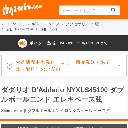
TOPページ
ギター・ベース
アクセサリー
弦
エレキベース弦
.045-.100
campaign
5
ポイント
倍
8/4 20:00 〜 8/11 1:59 まで
お盆期間中も発送します！商品発送とお届
け（配達）のご案内
ダダリオ D'Addario NYXLS45100 ダブ
ルボールエンド エレキベース弦
Steinberger用 ダブルボールエンド ロングスケール ベース弦