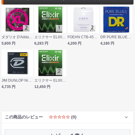
ダダリオ D'Addario EXL170TP Regular Light エレキベース弦 2セットパック
エリクサー ELIXIR 14052 NANOWEB 4-String Light Long Scale エレキベース弦
FOEHN CTB-45100×2セット Coated Electric Bass Strings Regular Light コーティングエレキベース弦 45-100
DR PURE BLUES PB-45/100 MEDIUM-LITE
5,600
円
6,283
円
4,200
円
4,180
円
JIM DUNLOP Nickel Wound Bass Strings DBN40100 エレキベース弦
エリクサー ELIXIR 14052 NANOWEB 4-String Light Long Scale エレキベース弦 ×2セット
4,735
円
12,450
円
この商品のレビュー
☆☆☆☆☆
(0)