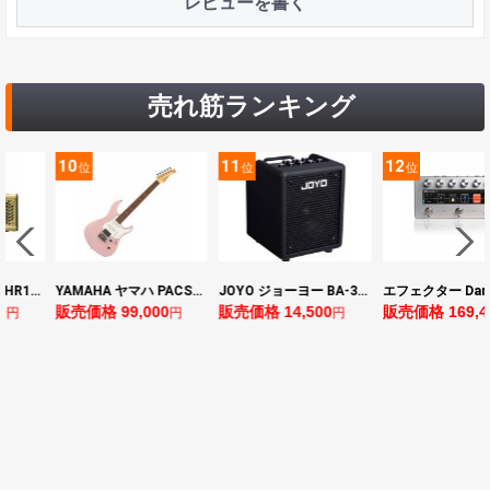
レビューを書く
売れ筋ランキング
10
11
12
位
位
位
ヤマハ YAMAHA THR10II 小型ギターアンプ
YAMAHA ヤマハ PACS+12 ASP Pacifica Standard Plus パシフィカスタンダードプラス エレキギター
JOYO ジョーヨー BA-30 VIBE CUBE BLK 30W 小型ベースアンプ Bluetooth+OTGオーディオI/F搭載
0
販売価格 99,000
販売価格 14,500
販売価格 169,4
円
円
円