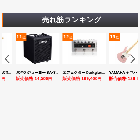
売れ筋ランキング
11
12
13
位
位
位
YAMAHA ヤマハ PACS+12 ASP Pacifica Standard Plus パシフィカスタンダードプラス エレキギター
JOYO ジョーヨー BA-30 VIBE CUBE BLK 30W 小型ベースアンプ Bluetooth+OTGオーディオI/F搭載
エフェクター Darkglass Electronics Anagram ベースエフェクター プリアンプ ダークグラス アナグラム
0
販売価格 14,500
販売価格 169,400
販売価格 128,8
円
円
円