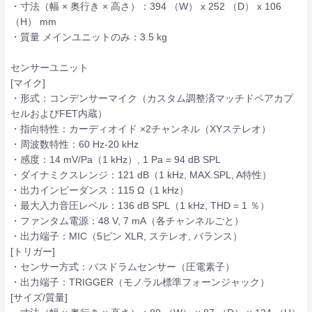
・寸法（幅 × 奥行き × 高さ）：394 （W） x 252 （D） x 106
（H） mm
・質量 メインユニットのみ：3.5 kg
センサーユニット
[マイク]
・形式：コンデンサーマイク（カスタム調整済マッチドペアカプ
セルおよびFET内蔵）
・指向特性：カーディオイド ×2チャンネル（XYステレオ）
・周波数特性：60 Hz-20 kHz
・感度：14 mV/Pa（1 kHz）, 1 Pa = 94 dB SPL
・ダイナミクスレンジ：121 dB（1 kHz, MAX.SPL, A特性）
・出力インピーダンス：115 Ω（1 kHz）
・最大入力音圧レベル：136 dB SPL（1 kHz, THD = 1 ％）
・ファンタム電源：48 V, 7 mA（各チャンネルごと）
・出力端子：MIC（5ピン XLR, ステレオ, バランス）
[トリガー]
・センサー方式：バスドラムセンサー（圧電素子）
・出力端子：TRIGGER（モノラル標準フォーンジャック）
[サイズ/質量]