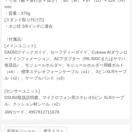
・寸法（幅 × 奥行き × 高さ）：80 （W） × 87 （D） × 124 （H）
mm
・質量：370g
[スタンド取り付け穴]
・ネジ径 3/8インチに適合
〈付属品〉
[メインユニット]
EAD50クイックガイド、セーフティーガイド、Cubase AIダウンロ
ードインフォメーション、ACアダプター（PA-300Cまたはヤマハ
推奨品）、モジュールホルダー、モジュールホルダー用蝶ボルト
（x4）、標準ステレオフォーンケーブル（x1）、3ピンXLRケーブ
ル（x2）、ケーブルバンド（x3）
[センサーユニット]
DSU50取扱説明書、マイクロフォン用ステレオ5ピン XLRケーブ
ル、クッション材シール（x2）
JANコード：4957812711678
音源モジュール
電子ドラム