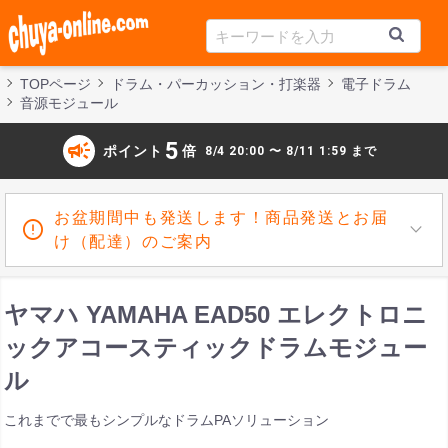
TOPページ
ドラム・パーカッション・打楽器
電子ドラム
音源モジュール
campaign
5
ポイント
倍
8/4 20:00 〜 8/11 1:59 まで
お盆期間中も発送します！商品発送とお届
け（配達）のご案内
ヤマハ YAMAHA EAD50 エレクトロニ
ックアコースティックドラムモジュー
ル
これまでで最もシンプルなドラムPAソリューション