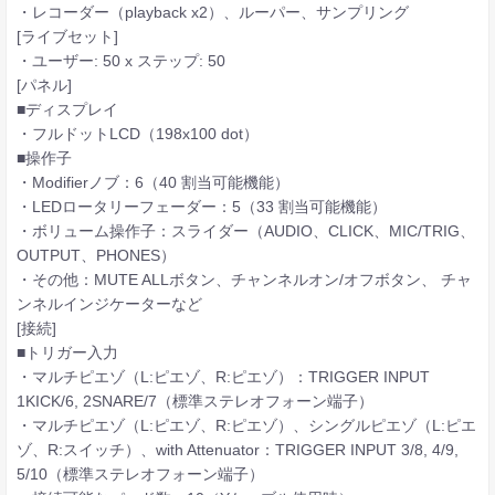
・レコーダー（playback x2）、ルーパー、サンプリング
[ライブセット]
・ユーザー: 50 x ステップ: 50
[パネル]
■ディスプレイ
・フルドットLCD（198x100 dot）
■操作子
・Modifierノブ：6（40 割当可能機能）
・LEDロータリーフェーダー：5（33 割当可能機能）
・ボリューム操作子：スライダー（AUDIO、CLICK、MIC/TRIG、
OUTPUT、PHONES）
・その他：MUTE ALLボタン、チャンネルオン/オフボタン、 チャ
ンネルインジケーターなど
[接続]
■トリガー入力
・マルチピエゾ（L:ピエゾ、R:ピエゾ）：TRIGGER INPUT
1KICK/6, 2SNARE/7（標準ステレオフォーン端子）
・マルチピエゾ（L:ピエゾ、R:ピエゾ）、シングルピエゾ（L:ピエ
ゾ、R:スイッチ）、with Attenuator：TRIGGER INPUT 3/8, 4/9,
5/10（標準ステレオフォーン端子）