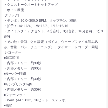
・クロストークオートセットアップ
・ボイス機能
[クリック]
・テンポ：30.0~300.0 BPM、タップテンポ機能
・拍子：1/4~16/4、1/8~16/8、1/16~16/16
・タイミング：アクセント、4分音符、8分音符、16分音符、8分3
連符
・その他：音符ごとの設定（ボイス、ウェーブファイル読み込
み、音量、パン、チューニング）、タイマー、レコーダー同期
[レコーダー]
■録音時間
・内部メモリー：約90秒
・外部メモリー：約90分
■ルーパー時間
・内部メモリー：約30秒
■サンプリング時間
・内部メモリー：約30秒
■フォーマット
・WAV（44.1 kHz、16ビット、ステレオ）
■機能