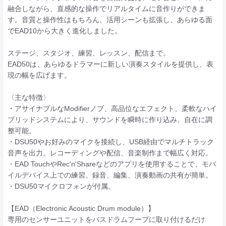
融合しながら、直感的な操作でリアルタイムに音作りができま
す。音質と操作性はもちろん、活用シーンも拡張し、あらゆる面
でEAD10から大きく進化しました。
ステージ、スタジオ、練習、レッスン、配信まで。
EAD50は、あらゆるドラマーに新しい演奏スタイルを提供し、表
現の幅を広げます。
〈主な特徴〉
・アサイナブルなModifierノブ、高品位なエフェクト、柔軟なハイ
ブリッドシステムにより、サウンドを瞬時に作り込み、自在に調
整可能。
・DSU50やお好みのマイクを接続し、USB経由でマルチトラック
音声を出力。レコーディングや配信、音楽制作まで幅広く対応。
・EAD TouchやRec'n'Shareなどのアプリを使用することで、モバ
イルデバイス上での練習、録音、編集、演奏動画の共有が簡単。
・DSU50マイクロフォンが付属。
【EAD（Electronic Acoustic Drum module）】
専用のセンサーユニットをバスドラムフープに取り付けるだけ