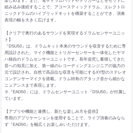
楽しめます。また、電子ドラムパッドやトリガーなどをセットに
組み込み接続することで、アコースティックドラム、エレクトロ
ニックドラムのハイブリッドキットを構築することができ、演奏
表現の幅を大きく広げます。
【クリアで奥行のあるサウンドを実現するドラムセンサーユニッ
ト】
『DSU50』は、ドラムキット本来のサウンドを収音するために専
用設計された、マイク機能とトリガーセンサーを一体化したヤマ
ハ独自のドラムセンサーユニットです。長年追究し蓄積してきた
音への知見に加え、第一線のレコーディングエンジニアの協力の
元で設計され、自然で高品位な収音を可能にするXY型のステレオ
コンデンサーマイクを搭載。ドラム特有のアタック音から細かな
ニュアンスまで表現します。
※『EAD50」には、ドラムセンサーユニット『DSU50』が付属し
ています。
【アプリや機能と連携し、新たな楽しみ方を提供】
専用のアプリケーションを使用することで、ライブ演奏のみなら
ず『EAD50』を幅広くお楽しみいただけます。