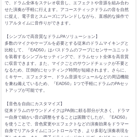
で、ドラム全体をステレオ収音し、エフェクトや音源を組み合わ
せた演奏が手軽に行えます。アコースティックドラムの音を自然
に捉え、電子音とスムーズにブレンドしながら、直感的な操作で
リアルタイムに音作りができます。
【シンプルで高音質なドラムPAソリューション】
多数のマイクやケーブルを必要とする従来のドラムマイキングと
比較して、『EAD50』はバスドラムのフープにセンサーユニット
を装着するシンプルセッティングで、ドラムセット全体を高音質
に収音できます。また、マイクごとのサウンドチェックが不要と
なるため、圧倒的にセッティング時間が短縮されます。さらに、
ミキサー、エフェクター、ドラム音源モジュールなどの周辺機能
を兼ね備えているため、『EAD50』1つで手軽にドラムのPAセッ
トアップが可能です。
【音色を自由にカスタマイズ】
従来ドラムのサウンドメイクはPA側に頼る部分が大きく、ドラマ
ー自身で細かい音の調整をすることは困難でしたが、『EAD50』
を使うことで、音色変更やエフェクトなどの演奏効果をドラマー
自身でリアルタイムにコントロールでき、より多彩な演奏表現を