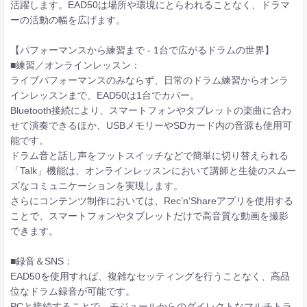
活躍します。EAD50は場所や環境にとらわれることなく、ドラマ
ーの活動の幅を広げます。
【パフォーマンスから練習まで - 1台で広がるドラムの世界】
■練習／オンラインレッスン：
ライブパフォーマンスのみならず、日常のドラム練習からオンラ
インレッスンまで、EAD50は1台でカバー。
Bluetooth接続により、スマートフォンやタブレットの楽曲に合わ
せて演奏できるほか、USBメモリーやSDカード内の音源も使用可
能です。
ドラム音と話し声をフットスイッチなどで簡単に切り替えられる
「Talk」機能は、オンラインレッスンにおいて講師と生徒のスムー
ズなコミュニケーションを実現します。
さらにコンテンツ制作においては、Rec’n’Shareアプリを使用する
ことで、スマートフォンやタブレットだけで高音質な動画を撮影
できます。
■録音＆SNS：
EAD50を使用すれば、複雑なセッティングを行うことなく、高品
位なドラム録音が可能です。
PCと接続することで、モジュールからのダイレクトなマルチトラ