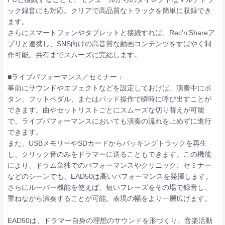
ック録音にも対応。クリアで高品質なトラックを簡単に収録でき
ます。
さらにスマートフォンやタブレットと接続すれば、Rec’n’Shareア
プリと連携し、SNS向けの高音質な動画コンテンツをすばやく制
作可能。共有までスムーズに完結します。
■ライブパフォーマンス／セミナー：
事前にサウンドやエフェクトなどを設定しておけば、演奏中にボ
タン、フットペダル、またはパッド操作で瞬時に呼び出すことが
できます。曲やセットリストごとにスムーズな切り替えが可能
で、ライブパフォーマンスにおいても演奏の流れを止めずに進行
できます。
また、USBメモリーやSDカードからバッキングトラックを再生
し、クリック音のみをドラマーに送ることもできます。この機能
により、ドラム単独でのパフォーマンスやクリニック、セミナー
などのシーンでも、EAD50は高いパフォーマンスを発揮します。
さらにルーパー機能を使えば、短いフレーズをその場で録音し、
重ねながら演奏することが可能。表現の幅をより一層広げます。
EAD50は、ドラマー自身の理想のサウンドを形づくり、音楽活動