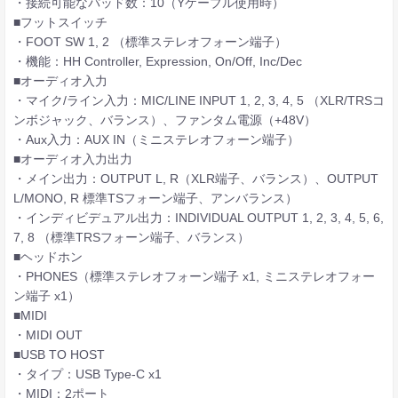
・接続可能なパッド数：10（Yケーブル使用時）
■フットスイッチ
・FOOT SW 1, 2 （標準ステレオフォーン端子）
・機能：HH Controller, Expression, On/Off, Inc/Dec
■オーディオ入力
・マイク/ライン入力：MIC/LINE INPUT 1, 2, 3, 4, 5 （XLR/TRSコ
ンボジャック、バランス）、ファンタム電源（+48V）
・Aux入力：AUX IN（ミニステレオフォーン端子）
■オーディオ入力出力
・メイン出力：OUTPUT L, R（XLR端子、バランス）、OUTPUT
L/MONO, R 標準TSフォーン端子、アンバランス）
・インディビデュアル出力：INDIVIDUAL OUTPUT 1, 2, 3, 4, 5, 6,
7, 8 （標準TRSフォーン端子、バランス）
■ヘッドホン
・PHONES（標準ステレオフォーン端子 x1, ミニステレオフォー
ン端子 x1）
■MIDI
・MIDI OUT
■USB TO HOST
・タイプ：USB Type-C x1
・MIDI：2ポート