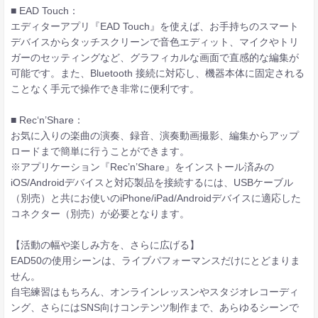
■ EAD Touch：
エディターアプリ『EAD Touch』を使えば、お手持ちのスマート
デバイスからタッチスクリーンで音色エディット、マイクやトリ
ガーのセッティングなど、グラフィカルな画面で直感的な編集が
可能です。また、Bluetooth 接続に対応し、機器本体に固定される
ことなく手元で操作でき非常に便利です。
■ Rec‘n’Share：
お気に入りの楽曲の演奏、録音、演奏動画撮影、編集からアップ
ロードまで簡単に行うことができます。
※アプリケーション『Rec’n’Share』をインストール済みの
iOS/Androidデバイスと対応製品を接続するには、USBケーブル
（別売）と共にお使いのiPhone/iPad/Androidデバイスに適応した
コネクター（別売）が必要となります。
【活動の幅や楽しみ方を、さらに広げる】
EAD50の使用シーンは、ライブパフォーマンスだけにとどまりま
せん。
自宅練習はもちろん、オンラインレッスンやスタジオレコーディ
ング、さらにはSNS向けコンテンツ制作まで、あらゆるシーンで