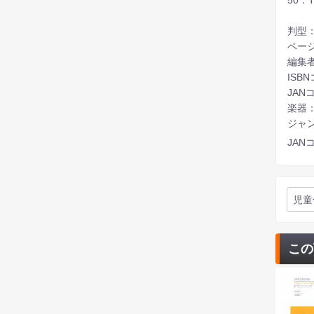
判型：
ページ
編集
ISBN
JANコ
楽器
ジャ
JANコ
児童
この