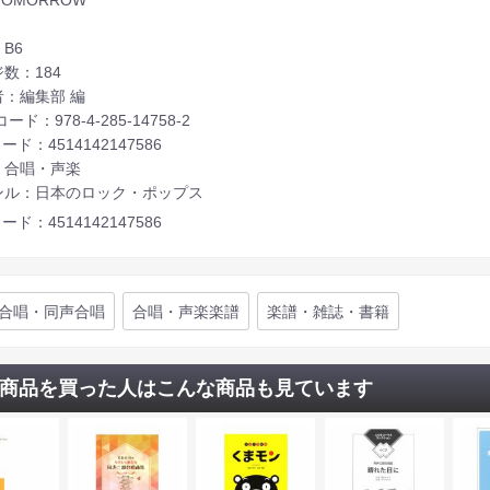
B6
数：184
者：編集部 編
コード：978-4-285-14758-2
ード：4514142147586
：合唱・声楽
ンル：日本のロック・ポップス
ード：4514142147586
合唱・同声合唱
合唱・声楽楽譜
楽譜・雑誌・書籍
商品を買った人はこんな商品も見ています