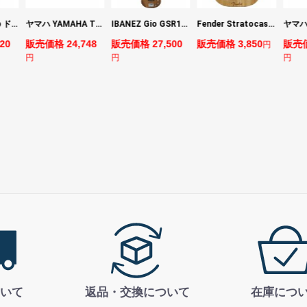
DIGITECH Drop ドロップ・リチューニング・エフェクト
ヤマハ YAMAHA THR5 コンパクトギターアンプ 小型アンプ
IBANEZ Gio GSR180-LBF エレキベース
Fender Stratocaster Cutting Board カッティングボード（まな板）
20
販売価格 24,748
販売価格 27,500
販売価格 3,850
販売価
円
円
円
円
いて
返品・交換について
在庫につ