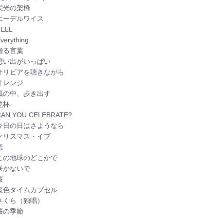
栄光の架橋
：エーデルワイス
ELL
erything
贈る言葉
：想い出がいっぱい
：オリビアを聴きながら
オレンジ
：風の中、歩き出す
乾杯
AN YOU CELEBRATE?
：今日の日はさようなら
：クリスマス・イブ
恋
：この地球のどこかで
咲かないで
桜
：桜色タイムカプセル
：さくら（独唱）
桜の季節