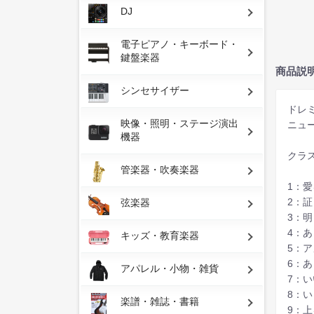
DJ
電子ピアノ・キーボード・
鍵盤楽器
商品説
シンセサイザー
ドレ
映像・照明・ステージ演出
ニュ
機器
クラ
管楽器・吹奏楽器
1：
2：
弦楽器
3：
4：
キッズ・教育楽器
5：
6：
アパレル・小物・雑貨
7：
8：
楽譜・雑誌・書籍
9：