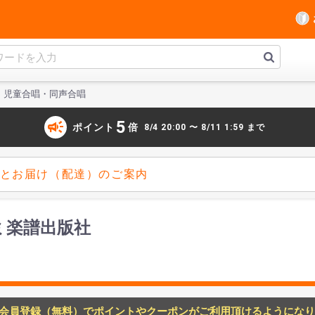
児童合唱・同声合唱
campaign
5
ポイント
倍
8/4 20:00 〜 8/11 1:59 まで
とお届け（配達）のご案内
ミ楽譜出版社
た
会員登録（無料）でポイントやクーポンがご利用頂けるようになり