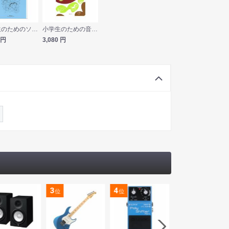
小学生のためのソングブック 笑顔の花が咲くように 範唱＋カラピアノCD付き 音楽之友社
小学生のための音楽会用合唱曲集 風のマーチ 範唱＋カラピアノCD付き 音楽之友社
円
3,080
円
3
4
5
位
位
位