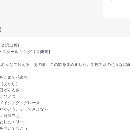
明
ミ楽譜出版社
ー スクール ソング【音楽書】
スみんなで歌える、あの歌、この歌を集めました。学校生活の色々な場
愛をこめて花束を
証（あかし）
明日があるさ
あとひとつ
アメイジング・グレース
ありがとう、そしてさよなら
いい日旅立ち
いとしのエリー
上を向いて歩こう