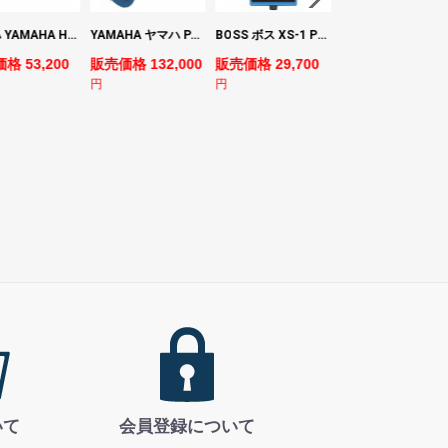
ヤマハ YAMAHA HS7 パワードスタジオモニタースピーカー×2本
YAMAHA ヤマハ PACS+12M SB Pacifica Standard Plus パシフィカスタンダードプラス エレキギター
BOSS ボス XS-1 Poly Shifter ギターエフェクター ピッチシフター
ヤマハ YAMAHA A3M TBS ARE エレク
格 53,200
販売価格 132,000
販売価格 29,700
販売価格 69,980
円
円
円
いて
会員登録について