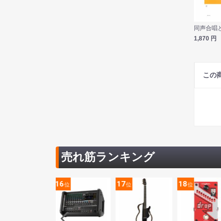
1,870
円
この
売れ筋ランキング
5
16
17
18
位
位
位
位