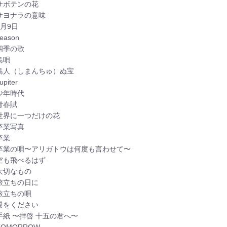
：サボテンの花
：サヨナラの意味
3月9日
eason
四季の歌
島唄
：島人（しまんちゅ）ぬ宝
piter
少年時代
青春賦
：世界に一つだけの花
卒業写真
卒業
：卒業の唄〜アリガトウは何度も言わせて〜
：空も飛べるはず
大切なもの
：旅立ちの日に
旅立ちの唄
：翼をください
手紙 〜拝啓 十五の君へ〜
TOMORROW