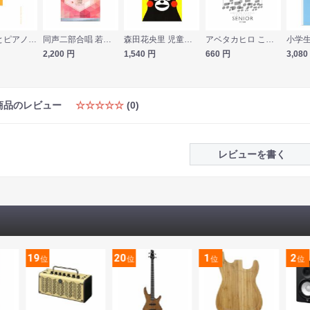
同声合唱とピアノのための組曲 ドラゴンソング 音楽之友社
同声二部合唱 若松正司のやさしく歌える同声二部合唱曲集 ヤマハミュージックメディア
森田花央里 児童合唱組曲 くまモン 全音楽譜出版社
アベタカヒロ こどもコーラスコレクション シニア 同声三部合唱曲 晴れた日に カワイ出版
2,200
円
1,540
円
660
円
3,080
商品のレビュー
☆☆☆☆☆
(0)
レビューを書く
19
20
1
2
位
位
位
位