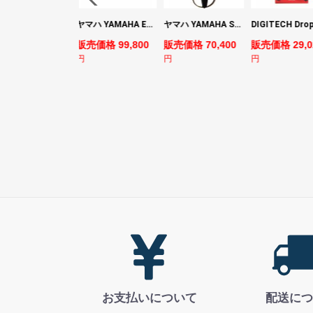
YAMAHA ヤマハ PACS+12 SWH Pacifica Standard Plus パシフィカスタンダードプラス エレキギター
ヤマハ YAMAHA EMX7 12ch パワードミキサー
ヤマハ YAMAHA SLG200S TBL サイレントギター
売価格 128,800
販売価格 99,800
販売価格 70,400
販売価格 29,0
円
円
円
お支払いについて
配送につ