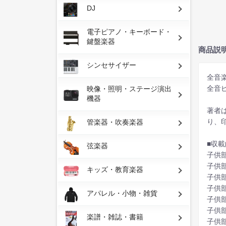
DJ
電子ピアノ・キーボード・
鍵盤楽器
商品説
シンセサイザー
全音
全音
映像・照明・ステージ演出
機器
著者
り、
管楽器・吹奏楽器
■収載
弦楽器
子供
子供
キッズ・教育楽器
子供
子供
アパレル・小物・雑貨
子供
子供
楽譜・雑誌・書籍
子供