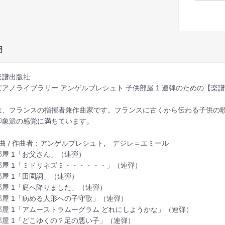
明
楽譜出版社
ピアノライブラリー アンゲルブレシュト 子供部屋 1 連弾のための【楽
は、フランスの指揮者兼作曲家です。フランスに古くから伝わる子供の
印象派の感覚に満ちています。
曲 / 作曲者：アンゲルブレシュト, デジレ＝エミール
部屋 1「お父さん」（連弾）
部屋 1「ミドリネズミ・・・・・・」（連弾）
部屋 1「田園詞」（連弾）
部屋 1「庭へ降りました」（連弾）
部屋 1「病める人形への子守歌」（連弾）
部屋 1「アムーストラムーグラム どれにしようかな」（連弾）
部屋 1「どこゆくの？足の悪い子」（連弾）