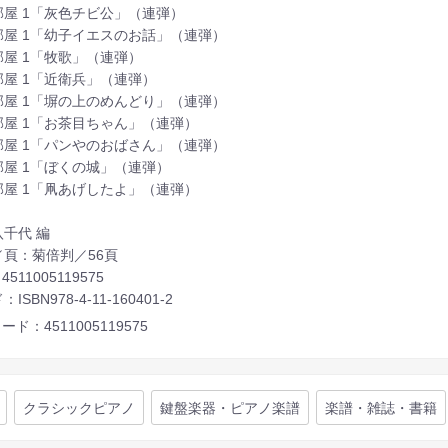
部屋 1「灰色チビ公」（連弾）
部屋 1「幼子イエスのお話」（連弾）
部屋 1「牧歌」（連弾）
部屋 1「近衛兵」（連弾）
部屋 1「塀の上のめんどり」（連弾）
部屋 1「お茶目ちゃん」（連弾）
部屋 1「パンやのおばさん」（連弾）
部屋 1「ぼくの城」（連弾）
部屋 1「凧あげしたよ」（連弾）
千代 編
／頁：菊倍判／56頁
4511005119575
ISBN978-4-11-160401-2
ード：4511005119575
クラシックピアノ
鍵盤楽器・ピアノ楽譜
楽譜・雑誌・書籍