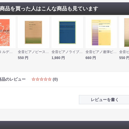
商品を買った人はこんな商品も見ています
ピアノソロ ルデュック社ライセンス版 ジャック・イベール「物語」全曲版 ヤマハミュージックメディア
全音ピアノピース PP-215 アルベニス マラゲーニャ 全音楽譜出版社
全音ピアノライブラリー 伊福部昭 ピアノ組曲 全音楽譜出版社
全音ピアノ連弾ピース 青島広志 オリンポスは笑う 第2組曲 PDP-055 全音楽譜出版社
550
円
1,980
円
660
円
550
商品のレビュー
☆☆☆☆☆
(0)
レビューを書く