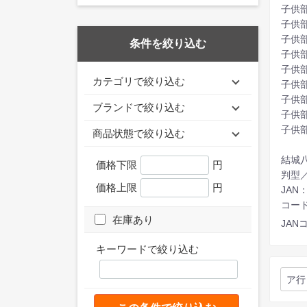
子供
子供
子供
条件を絞り込む
子供
子供
カテゴリで絞り込む
子供
子供
ブランドで絞り込む
子供
子供
商品状態で絞り込む
結城八
価格下限
円
判型
価格上限
円
JAN：
コード：
在庫あり
JANコ
キーワードで絞り込む
ア行