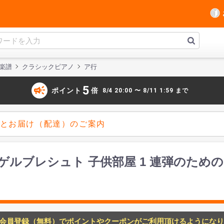
楽譜
クラシックピアノ
ア行
campaign
5
ポイント
倍
8/4 20:00 〜 8/11 1:59 まで
とお届け（配達）のご案内
ルブレシュト 子供部屋 1 連弾のための
会員登録（無料）でポイントやクーポンがご利用頂けるようになり