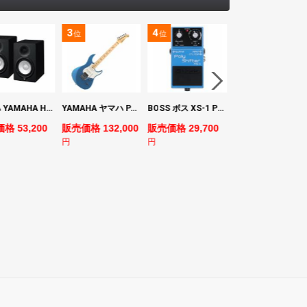
3
4
5
位
位
位
ヤマハ YAMAHA HS7 パワードスタジオモニタースピーカー×2本
YAMAHA ヤマハ PACS+12M SB Pacifica Standard Plus パシフィカスタンダードプラス エレキギター
BOSS ボス XS-1 Poly Shifter ギターエフェクター ピッチシフター
ヤマハ YAMAHA A3M TBS ARE エレク
格 53,200
販売価格 132,000
販売価格 29,700
販売価格 69,980
円
円
円