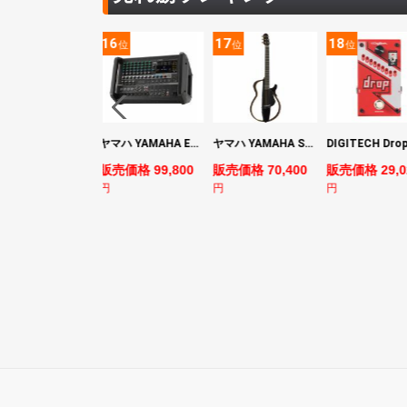
5
16
17
18
位
位
位
位
YAMAHA ヤマハ PACS+12 SWH Pacifica Standard Plus パシフィカスタンダードプラス エレキギター
ヤマハ YAMAHA EMX7 12ch パワードミキサー
ヤマハ YAMAHA SLG200S TBL サイレントギター
売価格 128,800
販売価格 99,800
販売価格 70,400
販売価格 29,0
円
円
円