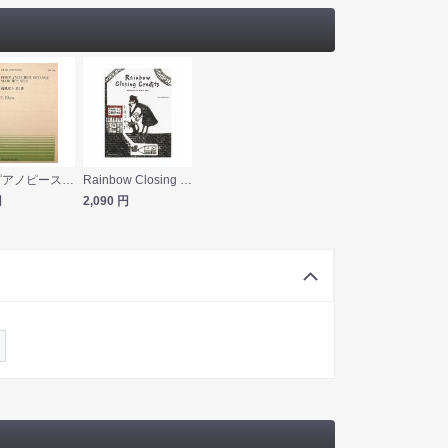
全音ピアノピース PP-506 エルガー 威風堂々 第1番 全音楽譜出版社
Rainbow Closing Creditsー30 Pieces for Piano Solo 鍋島佳緒里：虹色のエンドロール 全音楽譜出版社
円
2,090
円