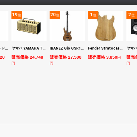
19
20
1
2
位
位
位
位
DIGITECH Drop ドロップ・リチューニング・エフェクト
ヤマハ YAMAHA THR5 コンパクトギターアンプ 小型アンプ
IBANEZ Gio GSR180-LBF エレキベース
Fender Stratocaster Cutting Board カッティングボード（まな板）
20
販売価格 24,748
販売価格 27,500
販売価格 3,850
販売価
円
円
円
円