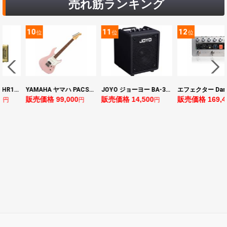
売れ筋ランキング
10
11
12
位
位
位
ヤマハ YAMAHA THR10II 小型ギターアンプ
YAMAHA ヤマハ PACS+12 ASP Pacifica Standard Plus パシフィカスタンダードプラス エレキギター
JOYO ジョーヨー BA-30 VIBE CUBE BLK 30W 小型ベースアンプ Bluetooth+OTGオーディオI/F搭載
0
販売価格 99,000
販売価格 14,500
販売価格 169,4
円
円
円