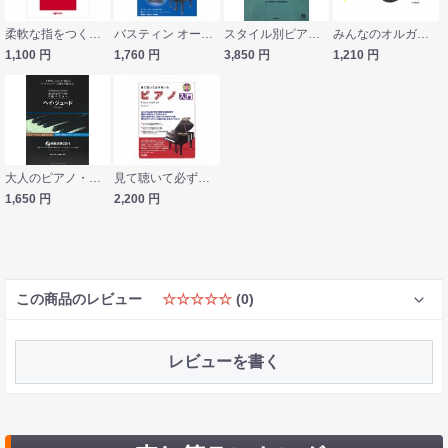
柔軟な指をつくるためのトレーニング テキスト おとなのハノン・ピアノ・レッスン デプロMP
バスティン オールインワン レベル2A 東音企画
スタイル別ピアノ・シリーズ スムース・ジャズ・ピアノ 模範演奏CD付 Mark Harrison 著 ATN
みんなのオルガン・ピアノの本 ワークブック 2 ヤマハミュージックメディア
1,100
円
1,760
円
3,850
円
1,210
円
大人のピアノ・ソロ1曲マスター ヘイ・ジュード 模範演奏CD付 シンコーミュージック
見て聴いて必ず弾ける ピアノ入門 レッスンCD付
1,650
円
2,200
円
この商品のレビュー
☆☆☆☆☆
(0)
レビューを書く