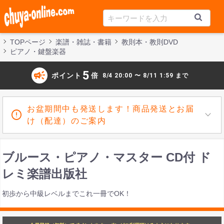
TOPページ
楽譜・雑誌・書籍
教則本・教則DVD
ピアノ・鍵盤楽器
campaign
5
ポイント
倍
8/4 20:00 〜 8/11 1:59 まで
お盆期間中も発送します！商品発送とお届
け（配達）のご案内
ブルース・ピアノ・マスター CD付 ド
レミ楽譜出版社
初歩から中級レベルまでこれ一冊でOK！