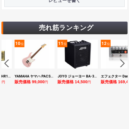
レビューを書く
売れ筋ランキング
10
11
12
位
位
位
ヤマハ YAMAHA THR10II 小型ギターアンプ
YAMAHA ヤマハ PACS+12 ASP Pacifica Standard Plus パシフィカスタンダードプラス エレキギター
JOYO ジョーヨー BA-30 VIBE CUBE BLK 30W 小型ベースアンプ Bluetooth+OTGオーディオI/F搭載
0
販売価格 99,000
販売価格 14,500
販売価格 169,4
円
円
円