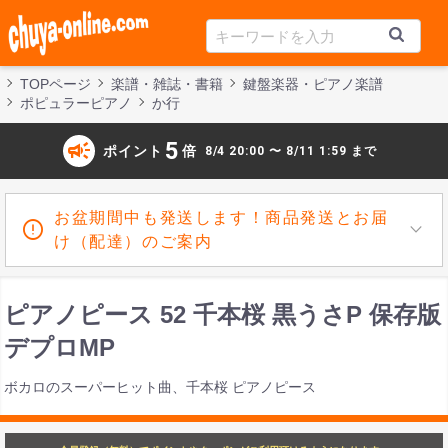
TOPページ
楽譜・雑誌・書籍
鍵盤楽器・ピアノ楽譜
ポピュラーピアノ
か行
campaign
5
ポイント
倍
8/4 20:00 〜 8/11 1:59 まで
お盆期間中も発送します！商品発送とお届
け（配達）のご案内
ピアノピース 52 千本桜 黒うさP 保存版
デプロMP
ボカロのスーパーヒット曲、千本桜 ピアノピース