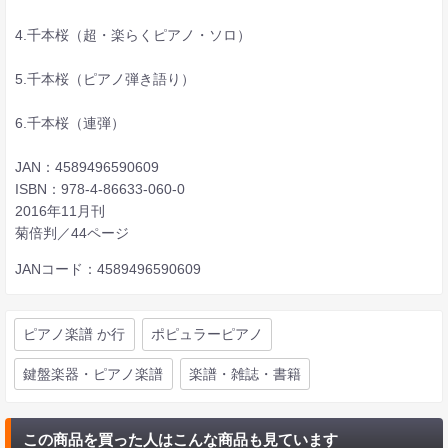
4.千本桜（超・楽らくピアノ・ソロ）
5.千本桜（ピアノ弾き語り）
6.千本桜（連弾）
JAN：4589496590609
ISBN：978-4-86633-060-0
2016年11月刊
菊倍判／44ページ
JANコード：4589496590609
ピアノ楽譜 か行
ポピュラーピアノ
鍵盤楽器・ピアノ楽譜
楽譜・雑誌・書籍
この商品を買った人はこんな商品も見ています