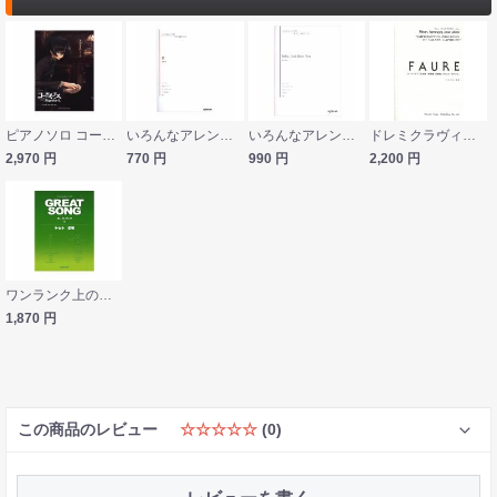
ピアノソロ コードギアス 反逆のルルーシュ コードギアス 反逆のルルーシュR2 ベスト・セレクション ヤマハミュージックメディア
いろんなアレンジで弾く ピアノ名曲ピース 3 恋 デプロMP
いろんなアレンジで弾く 新ピアノ名曲ピース 16 Baby God Bless You デプロMP
ドレミクラヴィアアルバム フォーレ・ピアノ名曲集 即興曲 前奏曲 ヴァルス･カプリス ドレミ楽譜出版社
2,970
円
770
円
990
円
2,200
円
ワンランク上のピアノソロ グレイトソング 1 キセキ 愛唄 デプロMP
1,870
円
この商品のレビュー
☆☆☆☆☆
(0)