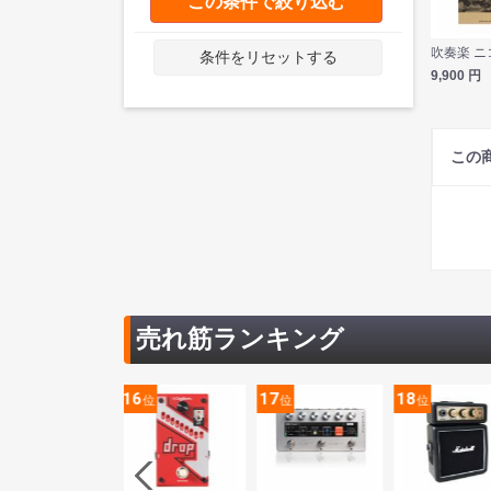
この条件で絞り込む
条件をリセットする
9,900
円
この
売れ筋ランキング
5
16
17
18
位
位
位
位