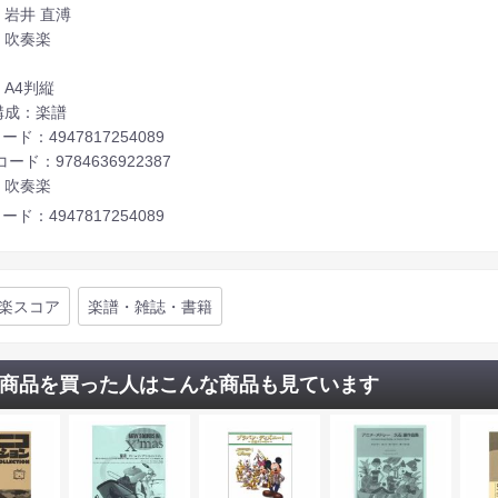
：岩井 直溥
：吹奏楽
A4判縦
構成：楽譜
ード：4947817254089
コード：9784636922387
：吹奏楽
ード：4947817254089
楽スコア
楽譜・雑誌・書籍
商品を買った人はこんな商品も見ています