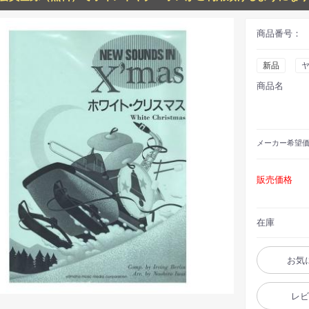
商品番号：
新品
商品名
メーカー
希望
販売価格
在庫
お気
レ