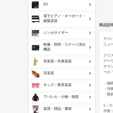
DJ
電子ピアノ・キーボード・
鍵盤楽器
商品説
シンセサイザー
ヤマ
ニュ
映像・照明・ステージ演出
機器
クリ
アー
管楽器・吹奏楽器
サウ
ーの
弦楽器
・編
キッズ・教育楽器
・演
・難易
アパレル・小物・雑貨
1：
楽譜・雑誌・書籍
作曲：Ir