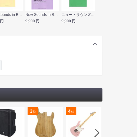
New Sounds in Brass NSB第47集 ジュピター ヤマハミュージックメディア
New Sounds in Brass第42集 ホルスト 吹奏楽のための第一＆第二組曲 NSBスペシャル ヤマハミュージックメディア
ニュー・サウンズ・イン・ブラス NSB第45集 IQ246〜華麗なる事件簿〜メインテーマ ヤマハミュージックメディア
円
9,900
円
9,900
円
3
4
5
位
位
位