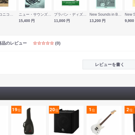
吹奏楽 ニコニココレクション Butter-Fly ヤマハミュージックメディア
ニュー・サウンズ・イン・クリスマス復刻版 聖夜 -ドリーム・イン・ザ・サイレント・ナイト- ヤマハミュージックメディア
ブラバン・ディズニー！〜吹部ストーリー〜 ライオン・キング・メドレー ライオン・キング ヤマハミュージックメディア
New Sounds in Brass NSB 第27集 アニメ・メドレー 〜久石譲作品集 ヤマハミュージックメディア
15,400
円
11,000
円
13,200
円
9,900
商品のレビュー
☆☆☆☆☆
(0)
レビューを書く
19
20
1
2
位
位
位
位