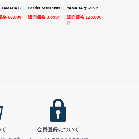
ヤマハ YAMAHA CBR15 ラウドスピーカー
Fender Stratocaster Cutting Board カッティングボード（まな板）
YAMAHA ヤマハ PACS+12M ASP Pacifica Standard Plus パシフィカスタンダードプラス エレキギター
BOSS VE-1 Vocal Echo
格 66,800
販売価格 3,850
販売価格 128,800
販売価格 24,200
円
円
円
いて
会員登録について