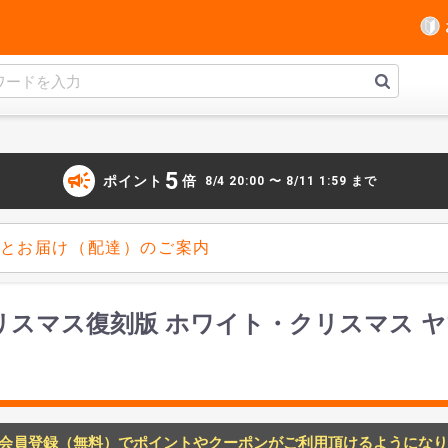
campaign
5
ポイント
倍
8/4 20:00 〜 8/11 1:59 まで
とお届け（配達）のご案内
リスマス復刻版 ホワイト・クリスマス 
会員登録（無料）でポイントやクーポンがご利用頂けるようになり