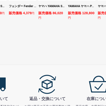
マーシャル MARSHALL MS2 Mighty Mini 小型ギターアンプ
フェンダー Fender FE610 Electric Guitar Gig Bag Black エレキギター用ギグバッグ
ヤマハ YAMAHA STAGEPAS 200 バッテリー非搭載モデル ポータブルPAシステム
YAMAHA ヤマハ PACS+12 SWH Pacifica Standard Plus パシフィカスタンダードプラス エレキギター
0
販売価格 4,379
販売価格 86,020
販売価格 128,800
販売価
円
円
円
円
円
いて
返品・交換について
在庫につ