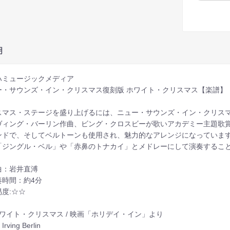
明
ハミュージックメディア
ー・サウンズ・イン・クリスマス復刻版 ホワイト・クリスマス【楽譜】
スマス・ステージを盛り上げるには、ニュー・サウンズ・イン・クリスマ
ヴィング・バーリン作曲、ビング・クロスビーが歌いアカデミー主題歌
ンドで、そしてベルトーンも使用され、魅力的なアレンジになっていま
「ジングル・ベル」や「赤鼻のトナカイ」とメドレーにして演奏するこ
曲：岩井直溥
奏時間：約4分
度:☆☆
ホワイト・クリスマス / 映画「ホリデイ・イン」より
ving Berlin