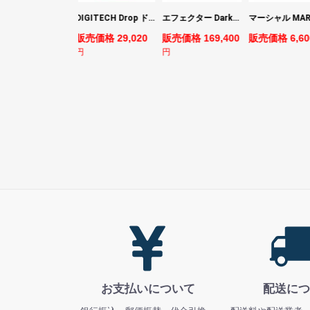
ヤマハ YAMAHA PACIFICA311H RM パシフィカ エレキギター
DIGITECH Drop ドロップ・リチューニング・エフェクト
エフェクター Darkglass Electronics Anagram ベースエフェクター プリアンプ ダークグラス アナグラム
売価格 44,880
販売価格 29,020
販売価格 169,400
販売価格 6,60
円
円
お支払いについて
配送につ