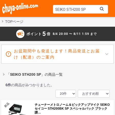
TOPページ
campaign
5
ポイント
倍
8/4 20:00 〜 8/11 1:59 まで
お盆期間中も発送します！商品発送とお届
け（配達）のご案内
「
SEIKO STH200 SP
」の商品一覧
6
件
の商品がみつかりました。
チューナーメトロノーム＆ピックアップマイク SEIKO
セイコー STH200BK SP スペシャルパック ブラック
譜…