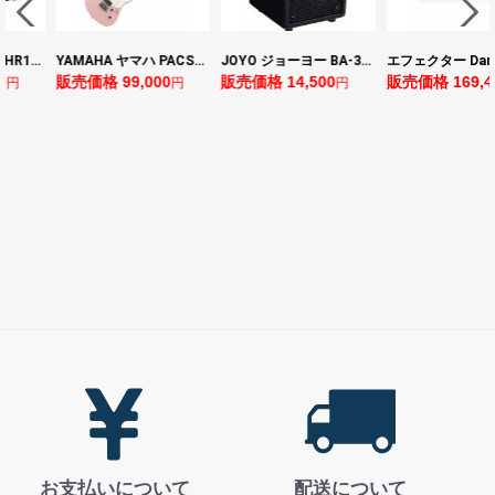
ヤマハ YAMAHA THR10II 小型ギターアンプ
YAMAHA ヤマハ PACS+12 ASP Pacifica Standard Plus パシフィカスタンダードプラス エレキギター
JOYO ジョーヨー BA-30 VIBE CUBE BLK 30W 小型ベースアンプ Bluetooth+OTGオーディオI/F搭載
0
販売価格 99,000
販売価格 14,500
販売価格 169,4
円
円
円
お支払いについて
配送について