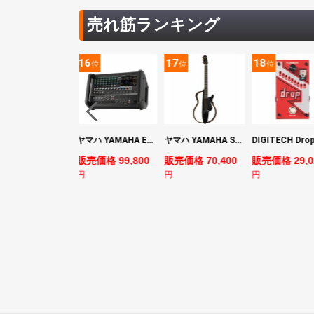
売れ筋ランキング
5
16
17
18
位
位
位
位
YAMAHA ヤマハ PACS+12 SWH Pacifica Standard Plus パシフィカスタンダードプラス エレキギター
ヤマハ YAMAHA EMX7 12ch パワードミキサー
ヤマハ YAMAHA SLG200S TBL サイレントギター
売価格 128,800
販売価格 99,800
販売価格 70,400
販売価格 29,0
円
円
円