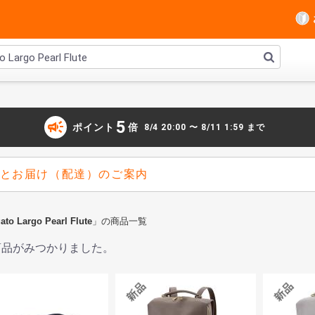
campaign
5
ポイント
倍
8/4 20:00 〜 8/11 1:59 まで
とお届け（配達）のご案内
ato Largo Pearl Flute
」の商品一覧
商品がみつかりました。