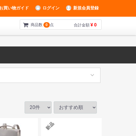
お買い物ガイド
ログイン
新規会員登録
¥ 0
商品数
点
0
合計金額