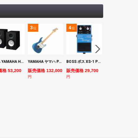
3
4
5
位
位
位
ヤマハ YAMAHA HS7 パワードスタジオモニタースピーカー×2本
YAMAHA ヤマハ PACS+12M SB Pacifica Standard Plus パシフィカスタンダードプラス エレキギター
BOSS ボス XS-1 Poly Shifter ギターエフェクター ピッチシフター
ヤマハ YAMAHA A3M TBS ARE エレク
格 53,200
販売価格 132,000
販売価格 29,700
販売価格 69,980
円
円
円