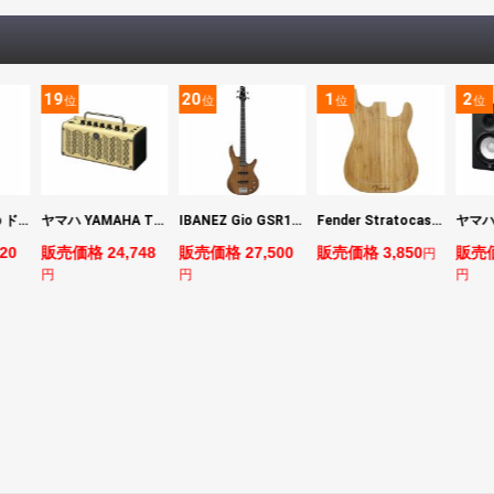
19
20
1
2
位
位
位
位
DIGITECH Drop ドロップ・リチューニング・エフェクト
ヤマハ YAMAHA THR5 コンパクトギターアンプ 小型アンプ
IBANEZ Gio GSR180-LBF エレキベース
Fender Stratocaster Cutting Board カッティングボード（まな板）
20
販売価格 24,748
販売価格 27,500
販売価格 3,850
販売価
円
円
円
円