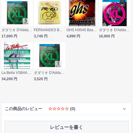
ダダリオ D'Addario EXL220BT Super Light 40-95×5SET エレキベース弦
FERNANDES BSZ-2000 PIE-ZO用 ベース弦×2セット
GHS H3045 Bass Boomers Heavy エレキベース弦
ダダリオ D'Addario EXL170BT Regular Light 45-107×5SET エレキベース弦
17,000
円
3,740
円
4,990
円
16,900
円
La Bella VSB4A 40-100 VAPOR SHIELD エレキベース弦×6セット
ダダリオ D'Addario EXL220BT Super Light 40-95 エレキベース弦
34,200
円
3,520
円
この商品のレビュー
☆☆☆☆☆
(0)
レビューを書く