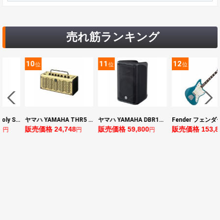
売れ筋ランキング
10
11
12
位
位
位
ヤマハ YAMAHA THR5 コンパクトギターアンプ 小型アンプ
ヤマハ YAMAHA DBR10 パワードスピーカー
Fender フェンダー Made in Japan Traditional Late 60s Jazzmaster RW Ocean Turquoise Metallic エレキギター
販売価格 24,748
販売価格 59,800
販売価格 153,896
円
円
円