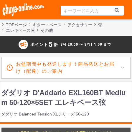
TOPページ
ギター・ベース
アクセサリー
弦
エレキベース弦
その他
campaign
5
ポイント
倍
8/4 20:00 〜 8/11 1:59 まで
お盆期間中も発送します！商品発送とお届
け（配達）のご案内
ダダリオ D'Addario EXL160BT Mediu
m 50-120×5SET エレキベース弦
ダダリオ Balanced Tension XLシリーズ 50-120