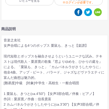
レビューを見る
※ログインが必要です。
商品説明
音楽之友社
女声合唱による4つのポップス 栗鼠も、きっと【楽譜】
現代短歌とポップスを融合させようというユニークな試み。テキ
ストは現代歌人・栗原寛の歌集『窓よりゆめを、ひかりの庭を』
による。「栗鼠も、きっと」「カムパネルラがさうしたやうに」
他全4曲。アップ・ビート、バラード、ジャズなどヴァラエティに
富んだ曲想は魅力的。
[難易度]中級 [対象]中学生・高校生・一般合唱団
1 栗鼠も、きつと(ca.4’50") 【女声3部合唱／伴奏：ピアノ】
作詞：栗原寛／作曲：信長貴富
2 カムパネルラがさうしたやうに(ca.3’30") 【女声3部合唱／伴