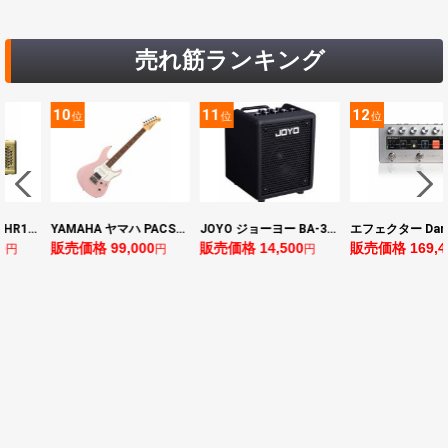
売れ筋ランキング
10
11
12
位
位
位
ヤマハ YAMAHA THR10II 小型ギターアンプ
YAMAHA ヤマハ PACS+12 ASP Pacifica Standard Plus パシフィカスタンダードプラス エレキギター
JOYO ジョーヨー BA-30 VIBE CUBE BLK 30W 小型ベースアンプ Bluetooth+OTGオーディオI/F搭載
0
販売価格 99,000
販売価格 14,500
販売価格 169,4
円
円
円