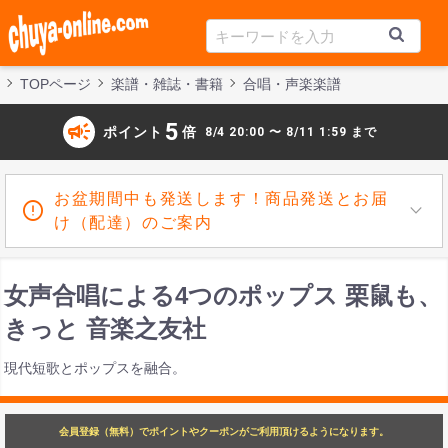
TOPページ
楽譜・雑誌・書籍
合唱・声楽楽譜
campaign
5
ポイント
倍
8/4 20:00 〜 8/11 1:59 まで
お盆期間中も発送します！商品発送とお届
け（配達）のご案内
女声合唱による4つのポップス 栗鼠も、
きっと 音楽之友社
現代短歌とポップスを融合。
会員登録（無料）でポイントやクーポンがご利用頂けるようになります。