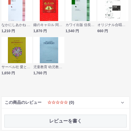
なかにしあかね 同声合唱曲集 立ち止って カワイ出版
鐘のキャロル 同声合唱のためのクリスマス・メロディー カワイ出版
カワイ出版 信長貴富：混声合唱曲集「トンボとそら」
オリジナル合唱ピース 女声編50 エレジア かごめ哀歌 教育芸術社
1,210
円
1,870
円
1,540
円
660
円
サーベル社 愛と青春の歌声 歌の花束をあなたに １ 歌詞・コードネーム付
児童教育 幼児教育課程用 声楽指導教本 教育芸術社
1,650
円
1,760
円
この商品のレビュー
☆☆☆☆☆
(0)
レビューを書く