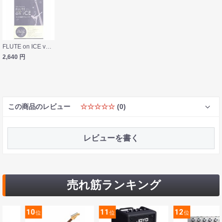
FLUTE on ICE vol.2 演奏＆ピアノ伴奏カラオケCD付 アルソ出版
2,640
円
この商品のレビュー
☆☆☆☆☆
(0)
レビューを書く
売れ筋ランキング
10
11
12
位
位
位