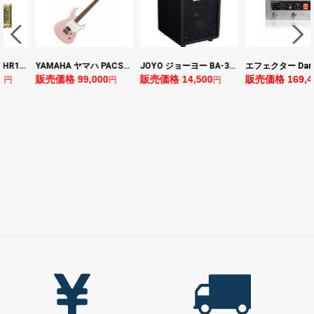
ヤマハ YAMAHA THR10II 小型ギターアンプ
YAMAHA ヤマハ PACS+12 ASP Pacifica Standard Plus パシフィカスタンダードプラス エレキギター
JOYO ジョーヨー BA-30 VIBE CUBE BLK 30W 小型ベースアンプ Bluetooth+OTGオーディオI/F搭載
0
販売価格 99,000
販売価格 14,500
販売価格 169,4
円
円
円