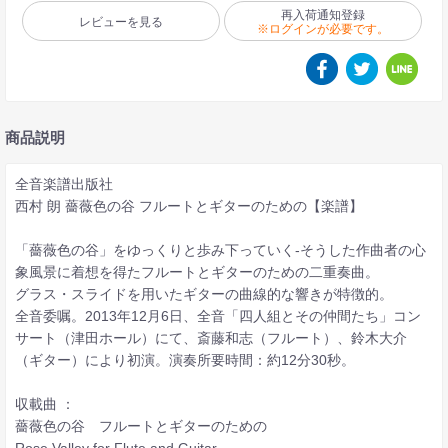
再入荷通知登録
レビューを見る
※ログインが必要です。
商品説明
全音楽譜出版社
西村 朗 薔薇色の谷 フルートとギターのための【楽譜】
「薔薇色の谷」をゆっくりと歩み下っていく-そうした作曲者の心
象風景に着想を得たフルートとギターのための二重奏曲。
グラス・スライドを用いたギターの曲線的な響きが特徴的。
全音委嘱。2013年12月6日、全音「四人組とその仲間たち」コン
サート（津田ホール）にて、斎藤和志（フルート）、鈴木大介
（ギター）により初演。演奏所要時間：約12分30秒。
収載曲 ：
薔薇色の谷 フルートとギターのための
Rose Valley for Flute and Guitar