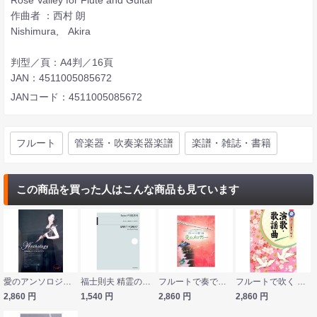
作曲者 ：西村 朗
Nishimura, Akira
判型／頁：A4判／16頁
JAN：4511005085672
JANコード：4511005085672
フルート
管楽器・吹奏楽器楽譜
楽譜・雑誌・書籍
この商品を買った人はこんな商品も見ています
愛のアンソロジー 山形由美 オフィシャル・スコアブック アルソ出版
福士則夫 精霊の森 全音楽譜出版社
フルートで奏でる愛のメロディー ピアノ伴奏譜＆ピアノ伴奏CD付 全音楽譜出版社
フルートで吹く 演歌・歌謡曲 カラオケCD付 ヤマハミュージックメディア
2,860
円
1,540
円
2,860
円
2,860
円