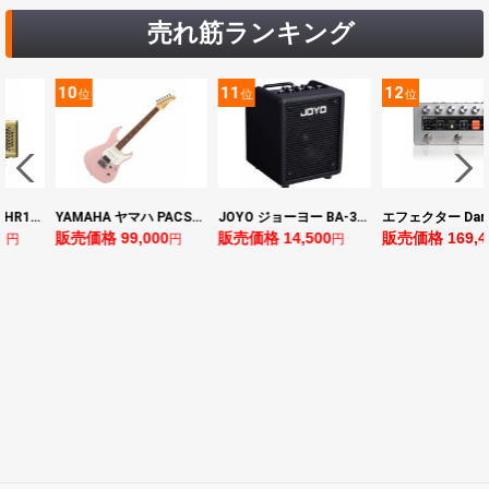
売れ筋ランキング
11
12
13
位
位
位
YAMAHA ヤマハ PACS+12 ASP Pacifica Standard Plus パシフィカスタンダードプラス エレキギター
JOYO ジョーヨー BA-30 VIBE CUBE BLK 30W 小型ベースアンプ Bluetooth+OTGオーディオI/F搭載
エフェクター Darkglass Electronics Anagram ベースエフェクター プリアンプ ダークグラス アナグラム
00
販売価格 14,500
販売価格 169,400
販売価格 128,
円
円
円