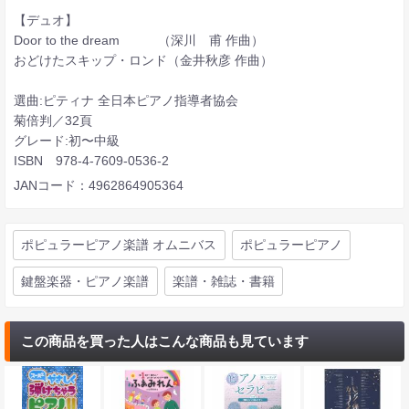
【デュオ】
Door to the dream （深川 甫 作曲）
おどけたスキップ・ロンド（金井秋彦 作曲）
選曲:ピティナ 全日本ピアノ指導者協会
菊倍判／32頁
グレード:初〜中級
ISBN 978-4-7609-0536-2
JANコード：4962864905364
ポピュラーピアノ楽譜 オムニバス
ポピュラーピアノ
鍵盤楽器・ピアノ楽譜
楽譜・雑誌・書籍
この商品を買った人はこんな商品も見ています