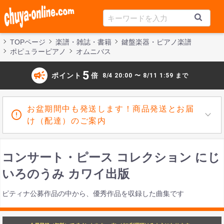
TOPページ
楽譜・雑誌・書籍
鍵盤楽器・ピアノ楽譜
ポピュラーピアノ
オムニバス
campaign
5
ポイント
倍
8/4 20:00 〜 8/11 1:59 まで
お盆期間中も発送します！商品発送とお届
け（配達）のご案内
コンサート・ピース コレクション にじ
いろのうみ カワイ出版
ピティナ公募作品の中から、優秀作品を収録した曲集です