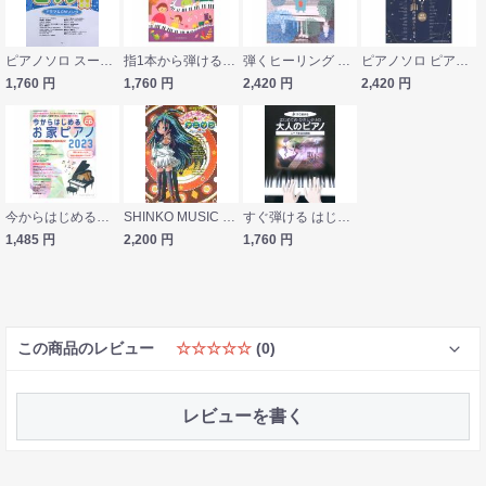
ピアノソロ スーパーやさしく弾けちゃうピアノ!! ドラマ＆CMソング ケイエムピー
指1本から弾ける！はじめてのファミリー連弾 ふぁみれん 3 全音楽譜出版社
弾くヒーリング ピアノセラピー 天空編 飛躍とシンクロニシティ ドリームミュージックファクトリー
ピアノソロ ピアノで弾けたらカッコイイ曲あつめました。第2集 豪華保存版 シンコーミュージック
1,760
円
1,760
円
2,420
円
2,420
円
今からはじめるお家ピアノ 2023 CD付 シンコーミュージック
SHINKO MUSIC やさしいピアノ・ソロ いまドキッ☆のアニソン～裸々イヴ新世紀
すぐ弾ける はじめてのひさしぶりの 大人のピアノ〜ムード歌謡名曲編 ケイエムピー
1,485
円
2,200
円
1,760
円
この商品のレビュー
☆☆☆☆☆
(0)
レビューを書く