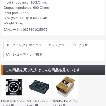
Input impedance: 100kOhms
Output impedance: 600 Ohms
Input pad: -15dB
Size (W x H x D): 83×127×48
Weight:0.9kg
JANコード：0676101035977
DI・ダイレクトボックス
エフェクター・プロセッサー
PA・レコーディング機器
この商品を買った人はこんな商品も見ています
Pedal Tank ペダルタンク DI48 Mini Active DI Box アクティブDIボックス
ART PDB パッシブDIボックス
RADIAL PZ-DI ピエゾピックアップ用 DIボックス
11,394
円
6,840
円
36,117
円