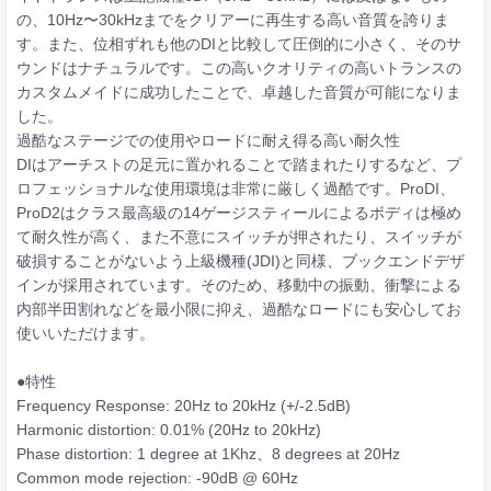
の、10Hz〜30kHzまでをクリアーに再生する高い音質を誇りま
す。また、位相ずれも他のDIと比較して圧倒的に小さく、そのサ
ウンドはナチュラルです。この高いクオリティの高いトランスの
カスタムメイドに成功したことで、卓越した音質が可能になりま
した。
過酷なステージでの使用やロードに耐え得る高い耐久性
DIはアーチストの足元に置かれることで踏まれたりするなど、プ
ロフェッショナルな使用環境は非常に厳しく過酷です。ProDI、
ProD2はクラス最高級の14ゲージスティールによるボディは極め
て耐久性が高く、また不意にスイッチが押されたり、スイッチが
破損することがないよう上級機種(JDI)と同様、ブックエンドデザ
インが採用されています。そのため、移動中の振動、衝撃による
内部半田割れなどを最小限に抑え、過酷なロードにも安心してお
使いいただけます。
●特性
Frequency Response: 20Hz to 20kHz (+/-2.5dB)
Harmonic distortion: 0.01% (20Hz to 20kHz)
Phase distortion: 1 degree at 1Khz、8 degrees at 20Hz
Common mode rejection: -90dB @ 60Hz