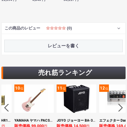
この商品のレビュー
☆☆☆☆☆
(0)
レビューを書く
売れ筋ランキング
11
12
13
位
位
位
YAMAHA ヤマハ PACS+12 ASP Pacifica Standard Plus パシフィカスタンダードプラス エレキギター
JOYO ジョーヨー BA-30 VIBE CUBE BLK 30W 小型ベースアンプ Bluetooth+OTGオーディオI/F搭載
エフェクター Darkglass Electronics Anagram ベースエフェクター プリアンプ ダークグラス アナグラム
99,000
販売価格 14,500
販売価格 169,400
販売価格 
円
円
円