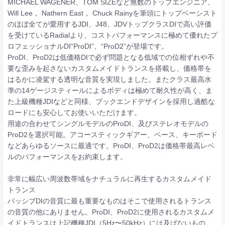
MICHAEL WAGENER、TOM SIZEなど無数のトップエンジニア、
Will Lee， Nathern East， Chuck Rainyを筆頭にトップベーシスト
のほぼ全てが愛用するJDI、J48、JDVトップクラスDIで高い評価
を受けているRadialより、コストパフォーマンスに極めて優れたプ
ロフェッショナルDI“ProDI”、“ProD2”が登場です。
ProDI、ProD2は低価格DIで必ず問題となる低域での位相ずれや不
要な歪みを起さないカスタムメイドトランスを搭載し、価格帯を
はるかに凌駕する透明な音質を実現しました。またクラス最高水
準の14ゲージスティールによるボディは極めて耐久性が高く、ま
た上級機種JDIなどと同様、ブックエンドデザインを採用し過酷な
ロードにも安心してお使いいただけます。
用途の合わせてシングルモデルのProDI、及びステレオモデルの
ProD2を選択可能。アコースティックギアー、ベース、キーボード
などあらゆるソースに最適です。ProDI、ProD2は価格帯最高レベ
ルのパフォーマンスをお約束します。
非常に幅広い周波数帯域をナチュラルに再生するカスタムメイド
トランス
パッシブDIの音質に最も重要なものはそこで使用されるトランス
の音質の他にありません。ProDI、ProD2に使用されるカスタムメ
イドトランスは上記機種JDI（5Hz〜50kHz）には及ばないもの