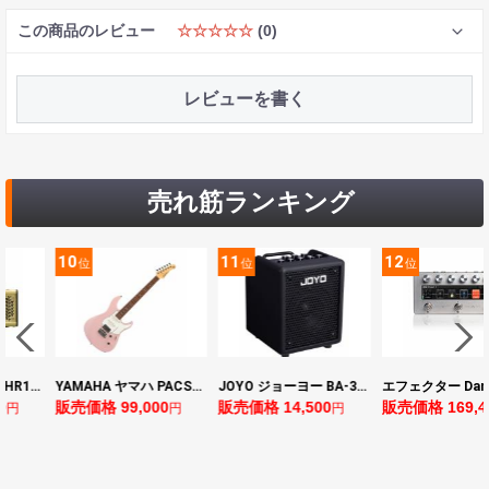
この商品のレビュー
☆☆☆☆☆
(0)
レビューを書く
売れ筋ランキング
10
11
12
位
位
位
ヤマハ YAMAHA THR10II 小型ギターアンプ
YAMAHA ヤマハ PACS+12 ASP Pacifica Standard Plus パシフィカスタンダードプラス エレキギター
JOYO ジョーヨー BA-30 VIBE CUBE BLK 30W 小型ベースアンプ Bluetooth+OTGオーディオI/F搭載
0
販売価格 99,000
販売価格 14,500
販売価格 169,4
円
円
円