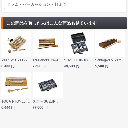
ドラム・パーカッション・打楽器
この商品を買った人はこんな商品も見ています
Pearl PSC-30 パーカッション スピリットチャイム
TreeWorks TW-TRE420 スリートーンハンドチャイム
SUZUKI HB-100 トーンチャイム
Schlagwerk Percussion SR-PC4 Power Chime パワーチャイム
6,400
円
7,480
円
49,500
円
5,500
円
TOCA T-TONE5 トーンバー
スズキ SUZUKI HB-160 トーンチャイム
6,600
円
77,000
円