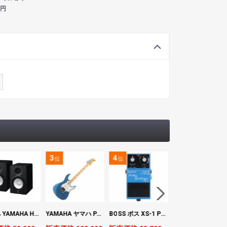
円
3
4
5
位
位
位
ヤマハ YAMAHA HS7 パワードスタジオモニタースピーカー×2本
YAMAHA ヤマハ PACS+12M SB Pacifica Standard Plus パシフィカスタンダードプラス エレキギター
BOSS ボス XS-1 Poly Shifter ギターエフェクター ピッチシフター
ヤマハ YAMAHA A3M TBS ARE エレク