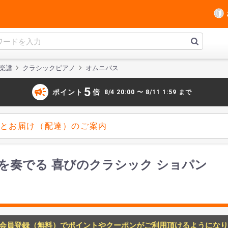
楽譜
クラシックピアノ
オムニバス
campaign
5
ポイント
倍
8/4 20:00 〜 8/11 1:59 まで
とお届け（配達）のご案内
を奏でる 喜びのクラシック ショパン
会員登録（無料）でポイントやクーポンがご利用頂けるようになり