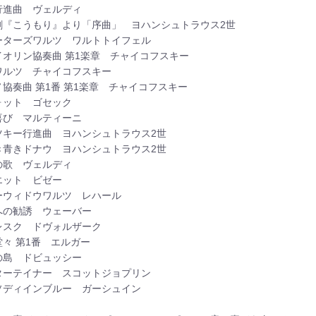
行進曲 ヴェルディ
劇『こうもり』より「序曲」 ヨハンシュトラウス2世
ーターズワルツ ワルトトイフェル
イオリン協奏曲 第1楽章 チャイコフスキー
ワルツ チャイコフスキー
ノ協奏曲 第1番 第1楽章 チャイコフスキー
ォット ゴセック
喜び マルティーニ
ツキー行進曲 ヨハンシュトラウス2世
き青きドナウ ヨハンシュトラウス2世
の歌 ヴェルディ
エット ビゼー
ーウィドウワルツ レハール
への勧誘 ウェーバー
レスク ドヴォルザーク
堂々 第1番 エルガー
の島 ドビュッシー
ターテイナー スコットジョプリン
ソディインブルー ガーシュイン