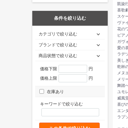
凱旋
喜歌
スケ
条件を絞り込む
ヴァ
花の
カテゴリで絞り込む
ピア
ガヴ
ブランドで絞り込む
愛の
ラデ
商品状態で絞り込む
美し
乾杯
価格下限
円
メヌ
価格上限
円
メリ
舞踏
在庫あり
ユモ
威風
キーワードで絞り込む
喜び
エン
ラプ