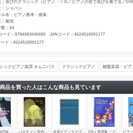
：喜びのクラシック（ピアノ・ソロ／ピアノの音で喜びを奏でる／CHOPIN m
社：ショパン
ンル名：ピアノ教本・曲集
ズ：菊倍
数：64
コード：9784883646685 JANコード：4524518091177
ード：4524518091177
シックピアノ楽譜 オムニバス
クラシックピアノ
鍵盤楽器・ピア
商品を買った人はこんな商品も見ています
KMP CD BOOK わたしも弾ける ピアノ・ソロで奏でるクラシック名曲集２
バスティン 室内楽をピアノ連弾で 2 東音企画
全音ピアノライブラリー ソナチネ アルバム 1 標準版 全音楽譜出版社
CD＋楽譜集 こどもの器楽合奏 クラシック 1 デプロMP