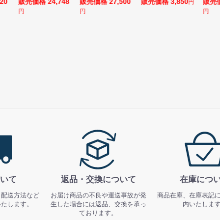
20
販売価格 24,748
販売価格 27,500
販売価格 3,850
販売価
円
円
円
円
いて
返品・交換について
在庫につ
、配送方法など
お届け商品の不良や運送事故が発
商品在庫、在庫表記
いたします。
生した場合には返品、交換を承っ
内いたしま
ております。