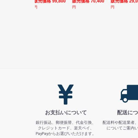
売価格 128,800
販売価格 99,800
販売価格 70,400
販売価格 29,0
円
円
円
お支払いについて
配送につ
銀行振込、郵便振替、代金引換、
配送料や配送業者
クレジットカード、楽天ペイ、
についてご案内
PayPayからお選びいただけます。