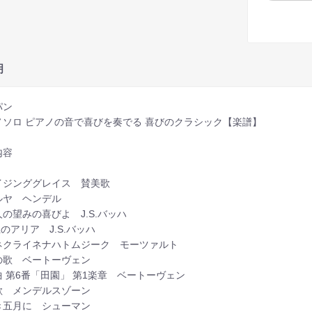
明
パン
ノソロ ピアノの音で喜びを奏でる 喜びのクラシック【楽譜】
内容
イジンググレイス 賛美歌
ルヤ ヘンデル
の望みの喜びよ J.S.バッハ
のアリア J.S.バッハ
ネクライネナハトムジーク モーツァルト
の歌 ベートーヴェン
曲 第6番「田園」 第1楽章 ベートーヴェン
歌 メンデルスゾーン
き五月に シューマン