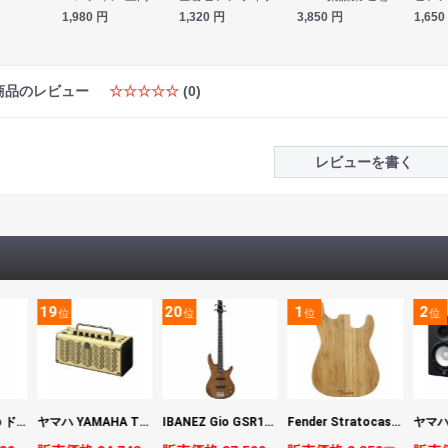
1,980
円
1,320
円
3,850
円
1,650
商品のレビュー
☆☆☆☆☆
(0)
レビューを書く
19
20
1
2
位
位
位
位
DIGITECH Drop ドロップ・リチューニング・エフェクト
ヤマハ YAMAHA THR5 コンパクトギターアンプ 小型アンプ
IBANEZ Gio GSR180-LBF エレキベース
Fender Stratocaster Cutting Board カッティングボード（まな板）