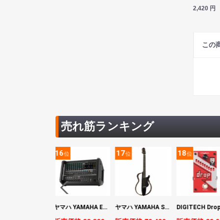
2,420
円
この
売れ筋ランキング
5
16
17
18
位
位
位
位
YAMAHA ヤマハ PACS+12 SWH Pacifica Standard Plus パシフィカスタンダードプラス エレキギター
ヤマハ YAMAHA EMX7 12ch パワードミキサー
ヤマハ YAMAHA SLG200S TBL サイレントギター