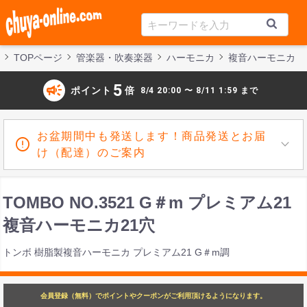
TOPページ
管楽器・吹奏楽器
ハーモニカ
複音ハーモニカ
campaign
5
ポイント
倍
8/4 20:00 〜 8/11 1:59 まで
お盆期間中も発送します！商品発送とお届
け（配達）のご案内
TOMBO NO.3521 G＃m プレミアム21
複音ハーモニカ21穴
トンボ 樹脂製複音ハーモニカ プレミアム21 G＃m調
会員登録（無料）でポイントやクーポンがご利用頂けるようになります。