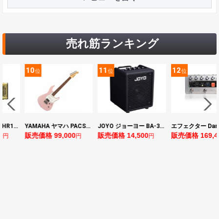
売れ筋ランキング
10
11
12
位
位
位
ヤマハ YAMAHA THR10II 小型ギターアンプ
YAMAHA ヤマハ PACS+12 ASP Pacifica Standard Plus パシフィカスタンダードプラス エレキギター
JOYO ジョーヨー BA-30 VIBE CUBE BLK 30W 小型ベースアンプ Bluetooth+OTGオーディオI/F搭載
0
販売価格 99,000
販売価格 14,500
販売価格 169,4
円
円
円