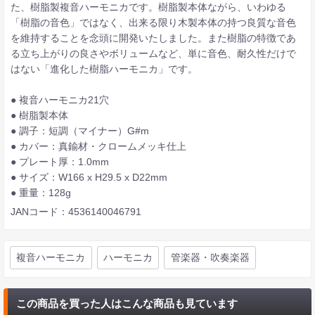
た、樹脂製複音ハーモニカです。樹脂製本体ながら、いわゆる
「樹脂の音色」ではなく、出来る限り木製本体の持つ良質な音色
を維持することを念頭に開発いたしました。また樹脂の特徴であ
る立ち上がりの良さやボリュームなど、単に音色、耐久性だけで
はない「進化した樹脂ハーモニカ」です。
● 複音ハーモニカ21穴
● 樹脂製本体
● 調子：短調（マイナー）G#m
● カバー：真鍮材・クロームメッキ仕上
● プレート厚：1.0mm
● サイズ：W166 x H29.5 x D22mm
● 重量：128g
JANコード：4536140046791
複音ハーモニカ
ハーモニカ
管楽器・吹奏楽器
この商品を買った人はこんな商品も見ています