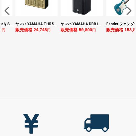
ヤマハ YAMAHA THR5 コンパクトギターアンプ 小型アンプ
ヤマハ YAMAHA DBR10 パワードスピーカー
Fender フェンダー Made in Japan Traditional Late 60s Jazzmaster RW Ocean Turquoise Metallic エレキギター
8
販売価格 59,800
販売価格 153,896
販売価格 24,64
円
円
円