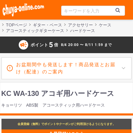
TOPページ
ギター・ベース
アクセサリー
ケース
アコースティックギターケース
ハードケース
campaign
5
ポイント
倍
8/4 20:00 〜 8/11 1:59 まで
お盆期間中も発送します！商品発送とお届
け（配達）のご案内
KC WA-130 アコギ用ハードケース
キョーリツ ABS製 アコースティック用ハードケース
会員登録（無料）でポイントやクーポンがご利用頂けるようになります。