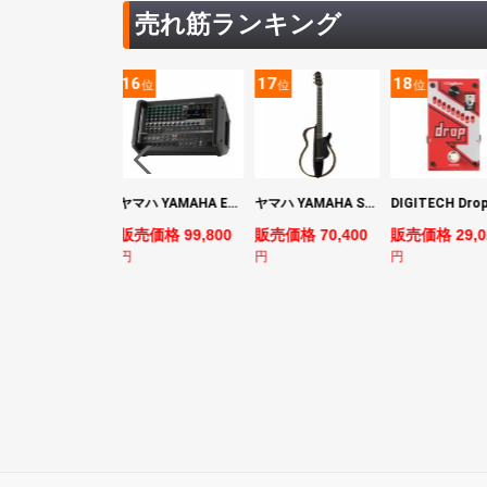
売れ筋ランキング
5
16
17
18
位
位
位
位
YAMAHA ヤマハ PACS+12 SWH Pacifica Standard Plus パシフィカスタンダードプラス エレキギター
ヤマハ YAMAHA EMX7 12ch パワードミキサー
ヤマハ YAMAHA SLG200S TBL サイレントギター
売価格 128,800
販売価格 99,800
販売価格 70,400
販売価格 29,0
円
円
円