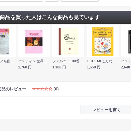
商品を買った人はこんな商品も見ています
4期のピアノ名曲集 1 バイエル程度 CD付 学研
バスティン 世界の名曲のテーマから レベル1 [英語版] 東音企画
ツェルニー100番練習曲 新標準版 ヤマハミュージックメディア
DOREMI こんなのほしかった！あこがれのピアニスト発表会曲集
1,760
円
1,100
円
1,650
円
2,640
商品のレビュー
☆☆☆☆☆
(0)
レビューを書く