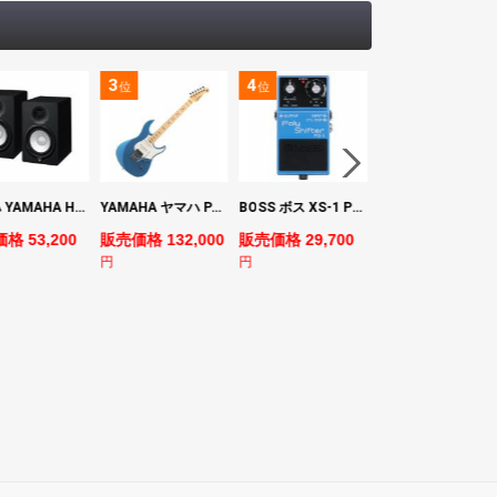
3
4
5
位
位
位
ヤマハ YAMAHA HS7 パワードスタジオモニタースピーカー×2本
YAMAHA ヤマハ PACS+12M SB Pacifica Standard Plus パシフィカスタンダードプラス エレキギター
BOSS ボス XS-1 Poly Shifter ギターエフェクター ピッチシフター
ヤマハ YAMAHA A3M TBS ARE エレク
格 53,200
販売価格 132,000
販売価格 29,700
販売価格 69,980
円
円
円