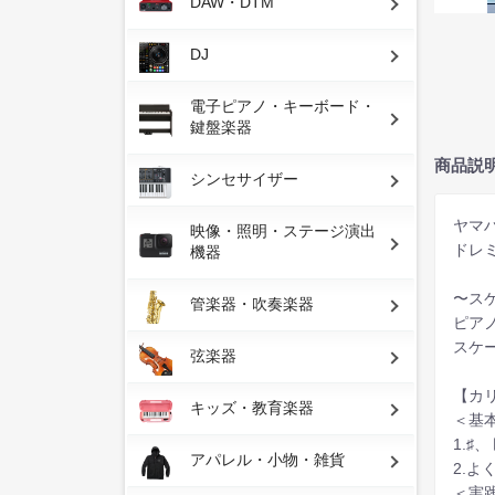
DAW・DTM
DJ
電子ピアノ・キーボード・
鍵盤楽器
商品説
シンセサイザー
ヤマ
映像・照明・ステージ演出
ドレ
機器
〜ス
管楽器・吹奏楽器
ピア
スケ
弦楽器
【カ
キッズ・教育楽器
＜基
1.
アパレル・小物・雑貨
2.
＜実