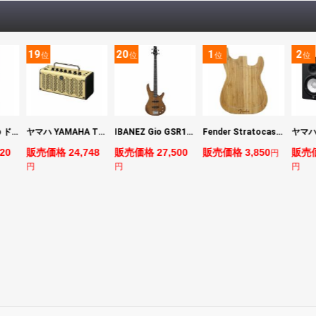
19
20
1
2
位
位
位
位
DIGITECH Drop ドロップ・リチューニング・エフェクト
ヤマハ YAMAHA THR5 コンパクトギターアンプ 小型アンプ
IBANEZ Gio GSR180-LBF エレキベース
Fender Stratocaster Cutting Board カッティングボード（まな板）
20
販売価格 24,748
販売価格 27,500
販売価格 3,850
販売価
円
円
円
円