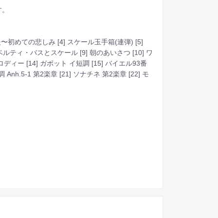
す。
〜初めての悲しみ [4] スケール玉手箱(連弾) [5]
ベルティ・バスとスケール [9] 朝のあいさつ [10] ワ
 メロディー [14] ガボット イ短調 [15] バイエル93番
 Anh.5-1 第2楽章 [21] ソナチネ 第2楽章 [22] モ