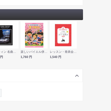
バスティン 名曲テーマによるピアノ曲集 [英語版] 東音企画
楽しいバイエル併用 思い出いっぱい！ そつえんソング ドレミ楽譜出版社
レッスン・発表会のためのソロ＆連弾ピアノ曲集 ジョージの小さな演奏会 1 全音楽譜出版社
円
1,760
円
1,540
円