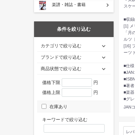
楽譜・雑誌・書籍
スケ
■収録
[1]
条件を絞り込む
「月の
ルツ ト
カテゴリで絞り込む
[16]
ーツァ
ブランドで絞り込む
■仕様
商品状態で絞り込む
■JAN
■ISB
価格下限
円
■著者
■楽器
価格上限
円
■グレ
在庫あり
JANコ
キーワードで絞り込む
レパ