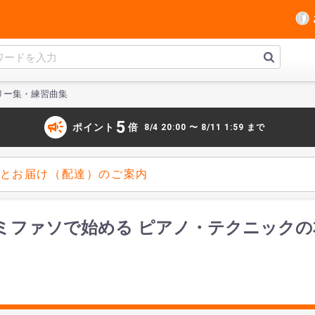
リー集・練習曲集
campaign
5
ポイント
倍
8/4 20:00 〜 8/11 1:59 まで
とお届け（配達）のご案内
IA ドレミファソで始める ピアノ・テクニッ