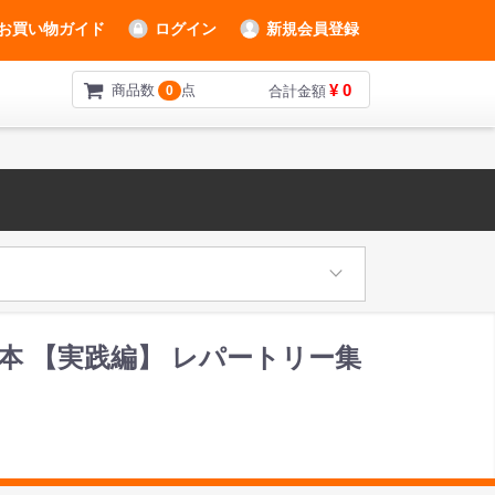
お買い物ガイド
ログイン
新規会員登録
¥ 0
商品数
点
0
合計金額
クの本 【実践編】 レパートリー集