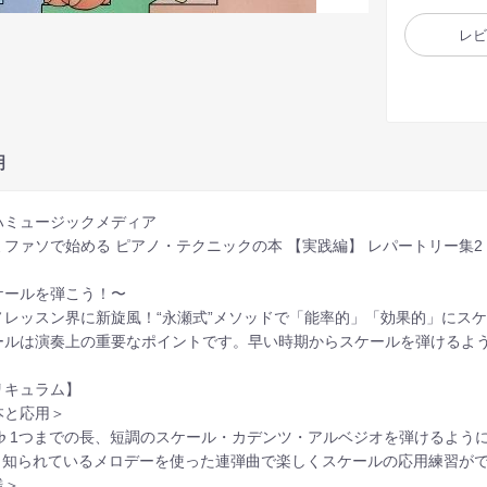
レ
明
ハミュージックメディア
ミファソで始める ピアノ・テクニックの本 【実践編】 レパートリー集2
ケールを弾こう！〜
ノレッスン界に新旋風！“永瀬式”メソッドで「能率的」「効果的」にス
ールは演奏上の重要なポイントです。早い時期からスケールを弾けるよ
リキュラム】
本と応用＞
♯、♭1つまでの長、短調のスケール・カデンツ・アルベジオを弾けるよ
よく知られているメロデーを使った連弾曲で楽しくスケールの応用練習が
践＞