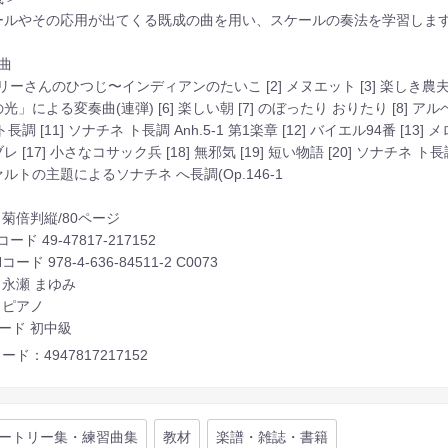
ールやその応用が出てくる既成の曲を用い、スケールの奏法を学習しま
曲
 メリーさんのひつじ〜インディアンのたいこ [2] メヌエット [3] 楽しき農夫
光」による変奏曲(連弾) [6] 楽しい朝 [7] のぼったり おりたり [8] アル
長調 [11] ソナチネ ト長調 Anh.5-1 第1楽章 [12] バイエル94番 [13]
 ブレ [17] 小さなコサック兵 [18] 無邪気 [19] 短い物語 [20] ソナチネ ト長調
ルトの主題によるソナチネ へ長調(Op.146-1
 菊倍判縦/80ページ
コード 49-47817-217152
Nコード 978-4-636-84511-2 C0073
 永瀬 まゆみ
 ピアノ
ード 初中級
ード：4947817217152
ートリー集・練習曲集
教材
楽譜・雑誌・書籍