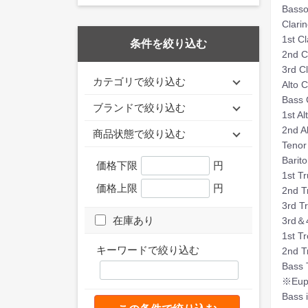
Bass
Clari
1st C
条件を絞り込む
2nd C
3rd C
カテゴリで絞り込む
Alto 
Bass 
ブランドで絞り込む
1st A
2nd A
商品状態で絞り込む
Tenor
Barit
価格下限
円
1st T
価格上限
円
2nd T
3rd T
在庫あり
3rd＆4
1st T
キーワードで絞り込む
2nd 
Bass
※Eup
Bass 