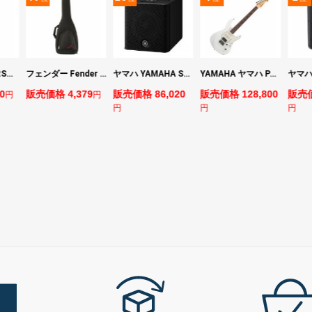
マーシャル MARSHALL MS2 Mighty Mini 小型ギターアンプ
フェンダー Fender FE610 Electric Guitar Gig Bag Black エレキギター用ギグバッグ
ヤマハ YAMAHA STAGEPAS 200 バッテリー非搭載モデル ポータブルPAシステム
YAMAHA ヤマハ PACS+12 SWH Pacifica Standard Plus パシフィカスタンダードプラス エレキギター
0
販売価格 4,379
販売価格 86,020
販売価格 128,800
販売価
円
円
円
円
円