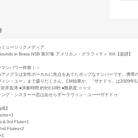
明
ハミュージックメディア
 Sounds in Brass NSB 第37集 アメリカン・グラフィティ XIX【楽譜】
ーマンパワー炸裂！＞
のアメグラは女性ボーカルに焦点をあてたポップなナンバーです。携帯
ヴィン・ユー」まで盛りだくさん。CM効果か、「ザナドゥ」は2009年
:岩井直溥 ●演奏時間:約9分10秒 ●難易度:☆☆☆
シング・シスター〜恋はあせらず〜ラヴィン・ユー〜ザナドゥ
成】
ctor×1
lo＆3rd Flute×1
nd Flutes×2
×1