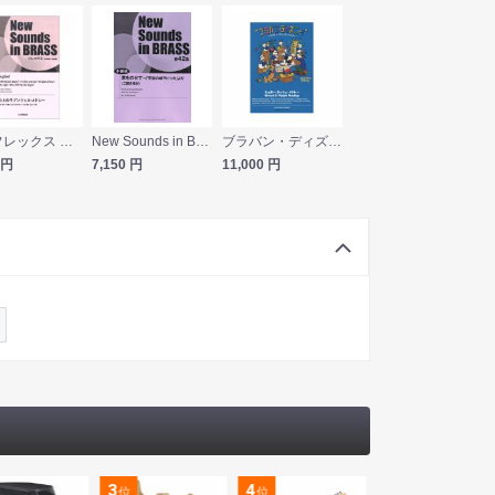
NSBフレックス 塔の上のラプンツェルメドレー 五声部 打楽器 ヤマハミュージックメディア
New Sounds in Brass第42集 君をのせて「天空の城ラピュタ」より 二部合唱付 小編成 ヤマハミュージックメディア
ブラバン・ディズニー！〜2019ハイスクール・スタイル〜 シュガー・ラッシュ・メドレー ヤマハミュージックメディア
円
7,150
円
11,000
円
3
4
5
位
位
位