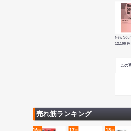
12,100
円
この
売れ筋ランキング
5
16
17
18
位
位
位
位