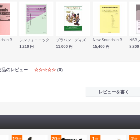
New Sounds in Brass NSB 第41集 GO WEST ヤマハミュージックメディア
シンフォニエッタ シリーズ 糀場 富美子 広島レクイエム 全音楽譜出版社
ブラバン・ディズニー！〜吹部ストーリー〜 ディズニー・トロピカル・メドレー ヤマハミュージックメディア
New Sounds in Brass NSB第22集 ジャパニーズグラフィティー 〜G.S.コレクション〜 ヤマハミュージックメディア
1,210
円
11,000
円
15,400
円
8,800
商品のレビュー
☆☆☆☆☆
(0)
レビューを書く
19
20
1
2
位
位
位
位