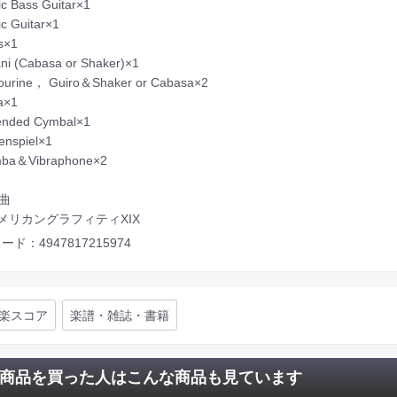
ric Bass Guitar×1
ic Guitar×1
s×1
ni (Cabasa or Shaker)×1
ourine， Guiro＆Shaker or Cabasa×2
a×1
ended Cymbal×1
enspiel×1
mba＆Vibraphone×2
曲
 アメリカングラフィティXIX
ード：4947817215974
楽スコア
楽譜・雑誌・書籍
商品を買った人はこんな商品も見ています