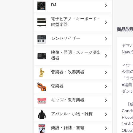
DJ
電子ピアノ・キーボード・
鍵盤楽器
商品説
シンセサイザー
ヤマ
New
映像・照明・ステージ演出
機器
＜ウ
今年
管楽器・吹奏楽器
「ラ
●編曲
弦楽器
ダン
キッズ・教育楽器
【編
Condu
アパレル・小物・雑貨
Picco
1st＆2
楽譜・雑誌・書籍
Oboe