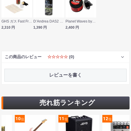
GHS ガス Fast Fret A87 ストリングスクリーナー
D’Andrea DAS2 String Cleaner ストリングクリーナー
Planet Waves by D’Addario PW-XLR8-01 String Lubricant and Cleaner ストリングクリーナー
2,310
円
1,390
円
2,400
円
この商品のレビュー
☆☆☆☆☆
(0)
レビューを書く
売れ筋ランキング
10
11
12
位
位
位