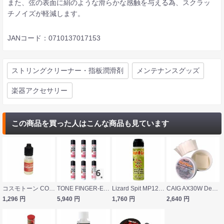
また、弦の表面に絹のような滑らかな感触を与える為、スクラッ
チノイズが軽減します。
JANコード：0710137017153
ストリングクリーナー・指板潤滑剤
メンテナンスグッズ
楽器アクセサリー
この商品を買った人はこんな商品も見ています
コスモトーン COSMOTONE STRING CONDITIONER ストリングコンディショナー
TONE FINGER-EASE フィンガーイーズ 指板潤滑剤×6本セット
Lizard Spit MP12 Fresh-N-Easy フレッシュアンドイージー
CAIG AX30W DeoxIT ストリング クリーナー
1,296
円
5,940
円
1,760
円
2,640
円