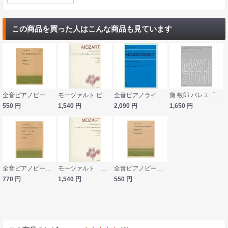
この商品を買った人はこんな商品も見ています
全音ピアノピース PP-273 モーツァルト 前奏曲とフーガ 全音楽譜出版社
モーツァルト ピアノ・ソナタ集V 幻想曲とソナタKV475/457 音楽之友社
全音ピアノライブラリー ムソルグスキー ピアノ作品集 全音楽譜出版社
黛 敏郎 バレエ「かぐや姫」による3つの小曲 [ピアノのための] 全音楽譜出版社
550
円
1,540
円
2,090
円
1,650
円
全音ピアノピース PP-491 松村禎三 巡礼 ピアノのための1、2 全音楽譜出版社
モーツァルト ピアノ・ソナタ集II KV282，283，284 音楽之友社
全音ピアノピース PP-070 メンデルスゾーン 歌の翼にのせて 全音楽譜出版社
770
円
1,540
円
550
円