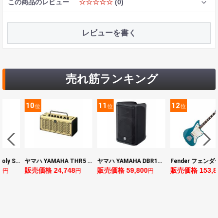
この商品のレビュー
☆☆☆☆☆
(0)
レビューを書く
売れ筋ランキング
10
11
12
位
位
位
BOSS ボス XS-1 Poly Shifter ギターエフェクター ピッチシフター
ヤマハ YAMAHA THR5 コンパクトギターアンプ 小型アンプ
ヤマハ YAMAHA DBR10 パワードスピーカー
Fender フェンダー 
販売価格 24,748
販売価格 59,800
販売価格 153,896
円
円
円