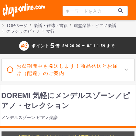
TOPページ
楽譜・雑誌・書籍
鍵盤楽器・ピアノ楽譜
クラシックピアノ
マ行
campaign
5
ポイント
倍
8/4 20:00 〜 8/11 1:59 まで
お盆期間中も発送します！商品発送とお届
け（配達）のご案内
DOREMI 気軽にメンデルスゾーン／ピ
アノ・セレクション
メンデルスゾーン ピアノ楽譜