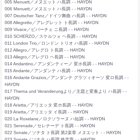
005 Menuett／メヌエット ハ長調 - - HAYDN
006 Menuett／メヌエット ハ長調 - - HAYDN
007 Deutscher Tanz／ドイツ舞曲 ハ長調 - - HAYDN
008 Allegretto／アレグレット ト長調 - - HAYDN
009 Vivace／ビバーチェ ニ長調 - - HAYDN
010 SCHERZO／スケルツォ ヘ長調 - - HAYDN
011 London Trio／ロンドン トリオ ハ長調 - - HAYDN
012 Allegro／アレグロ ト長調 - - HAYDN
013 Allegro／アレグロ ヘ長調 - - HAYDN
014 Andantino／アンダンティーノ 変ホ長調 - - HAYDN
015 Andante／アンダンテ ハ長調 - - HAYDN
016 Andante Grazios／アンダンテ グラツィオーソ 変ロ長調 - -
HAYDN
017 Thema und Veranderungより／主題と変奏より ハ長調 - -
HAYDN
018 Arietta／アリエッタ 変ホ長調 - - HAYDN
019 Arietta／アリエッタ イ長調 - - HAYDN
020 La Roxelane／ロクソラーヌ ハ短調 - - HAYDN
021 Serenade／セレナーデ ト長調 - - HAYDN
022 Sonate／ソナタ ト長調 第2楽章 メヌエット - - HAYDN
023 Sonate／ソナタ ハ長調 終楽章 - - HAYDN