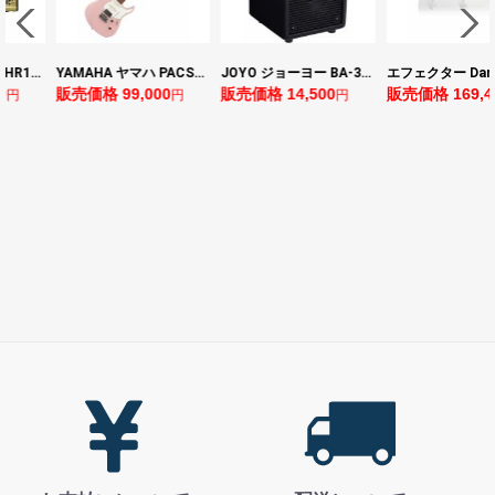
ヤマハ YAMAHA THR10II 小型ギターアンプ
YAMAHA ヤマハ PACS+12 ASP Pacifica Standard Plus パシフィカスタンダードプラス エレキギター
JOYO ジョーヨー BA-30 VIBE CUBE BLK 30W 小型ベースアンプ Bluetooth+OTGオーディオI/F搭載
0
販売価格 99,000
販売価格 14,500
販売価格 169,4
円
円
円