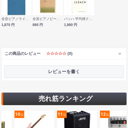
全音ピアノライブラリー プロコフィエフ 10の小品 作品12 全音楽譜出版社
全音ピアノピース PP-458 本間雅夫 サウンド・シフト No.1 全音楽譜出版社
バッハ 平均律クラヴィーア曲集 第2巻 ドレミ楽譜出版社
1,870
円
880
円
1,980
円
この商品のレビュー
☆☆☆☆☆
(0)
レビューを書く
売れ筋ランキング
10
11
12
位
位
位