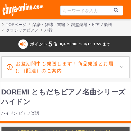
TOPページ
楽譜・雑誌・書籍
鍵盤楽器・ピアノ楽譜
クラシックピアノ
ハ行
campaign
5
ポイント
倍
8/4 20:00 〜 8/11 1:59 まで
お盆期間中も発送します！商品発送とお届
け（配達）のご案内
DOREMI ともだちピアノ名曲シリーズ
ハイドン
ハイドン ピアノ楽譜