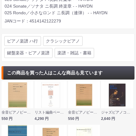
024 Sonate／ソナタ ニ長調 終楽章 - - HAYDN
025 Rondo／小さなロンド ニ長調（連弾） - - HAYDN
JANコード：4514142122279
ピアノ楽譜 ハ行
クラシックピアノ
鍵盤楽器・ピアノ楽譜
楽譜・雑誌・書籍
この商品を買った人はこんな商品も見ています
全音ピアノピース PP-586 ベートーヴェン 君を愛す 全音楽譜出版社
リスト編曲ベートーヴェン交響曲全集［2］第6番〜第9番 春秋社
全音ピアノピース PP-490 バッハ パストラーレ 全音楽譜出版社
ジャズピアノコレクション ビル・エヴァンス名演集 シンコーミュージック
550
円
4,290
円
550
円
2,640
円