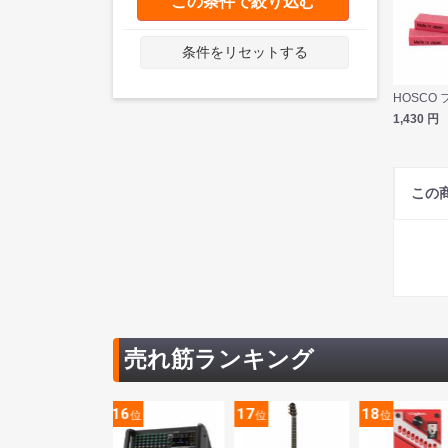
この条件で絞り込む
条件をリセットする
1,430
円
この
売れ筋ランキング
5
16
17
18
位
位
位
位