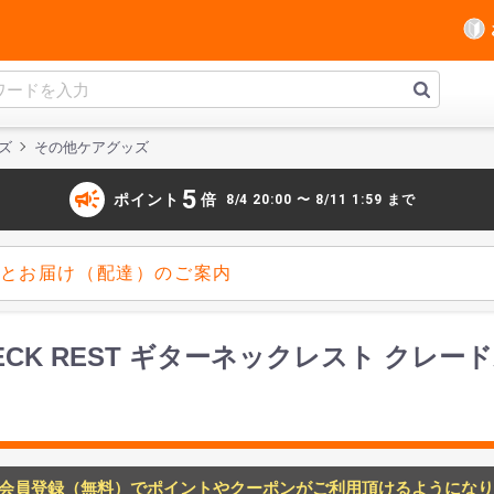
ズ
その他ケアグッズ
campaign
5
ポイント
倍
8/4 20:00 〜 8/11 1:59 まで
とお届け（配達）のご案内
TAR NECK REST ギターネックレスト ク
会員登録（無料）でポイントやクーポンがご利用頂けるようになり