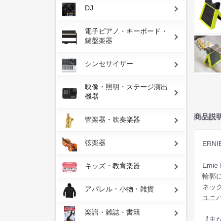
DJ
電子ピアノ・キーボード・
鍵盤楽器
シンセサイザー
映像・照明・ステージ演出
機器
商品説
管楽器・吹奏楽器
弦楽器
ERN
Emie
キッズ・教育楽器
輪郭
ネッ
アパレル・小物・雑貨
ユニ
楽譜・雑誌・書籍
【主