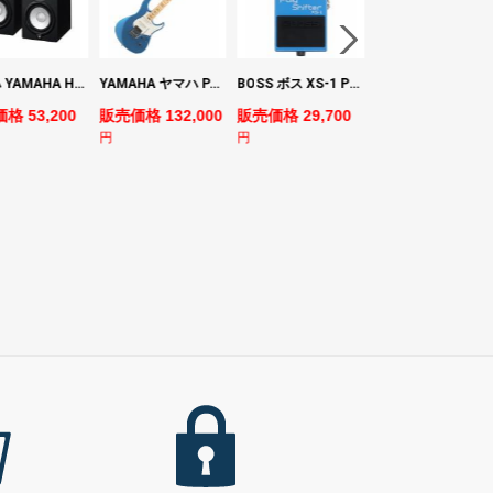
ヤマハ YAMAHA HS7 パワードスタジオモニタースピーカー×2本
YAMAHA ヤマハ PACS+12M SB Pacifica Standard Plus パシフィカスタンダードプラス エレキギター
BOSS ボス XS-1 Poly Shifter ギターエフェクター ピッチシフター
ヤマハ YAMAHA A3M TBS ARE エレク
格 53,200
販売価格 132,000
販売価格 29,700
販売価格 69,980
円
円
円