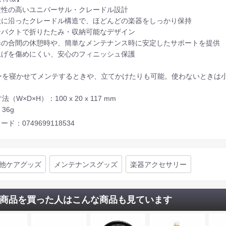
安定性の高いユニバーサル・クレードル設計
形状に沿ったクレードル構造で、ほどんどの楽器をしっかり保持
コンパクトで折りたたみ・収納可能なデザイン
演奏の合間の休憩時や、簡単なメンテナンス時に安定したサポートを提供
仕上げを傷めにくい、安心のフィニッシュ保護
ーを寝かせてメンテするときや、立てかけたりも可能。使わないときは
（W×D×H）：100 x 20 x 117 mm
36g
ード：0749699118534
他ケアグッズ
メンテナンスグッズ
楽器アクセサリー
商品を買った人はこんな商品も見ています