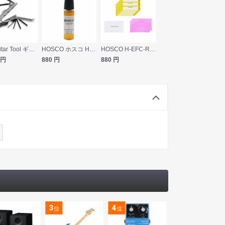
JP Guitar Tool ギターツール
HOSCO ホスコ H-TO-15 ツールオイル
HOSCO H-EFC-R20 スモールフレット用 イージーフレットケアシート 詰め替え用
円
880
円
880
円
3
4
5
位
位
位