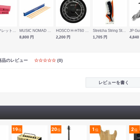
HOSCO フレットポリッシングラバー FPR400 #400 2個入り
MUSIC NOMAD ミュージックノマド MN811 Fret Leveler フレットレベラー
HOSCO H-HT60 温湿度計
Stretcha String Stretcha ストリングストレッチャ
8,800
円
2,200
円
1,705
円
4,840
商品のレビュー
☆☆☆☆☆
(0)
レビューを書く
19
20
1
2
位
位
位
位