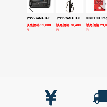
YAMAHA ヤマハ PACS+12 SWH Pacifica Standard Plus パシフィカスタンダードプラス エレキギター
ヤマハ YAMAHA EMX7 12ch パワードミキサー
ヤマハ YAMAHA SLG200S TBL サイレントギター
売価格 128,800
販売価格 99,800
販売価格 70,400
販売価格 29,0
円
円
円