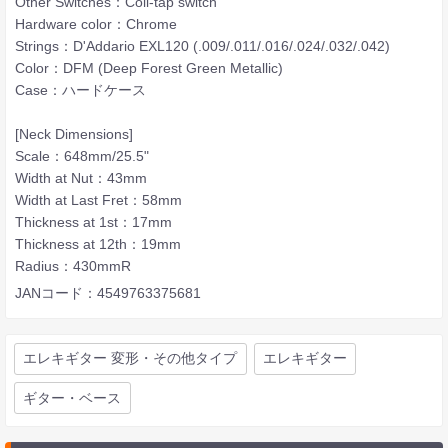
Other Switches：Coil-tap switch
Hardware color：Chrome
Strings：D'Addario EXL120 (.009/.011/.016/.024/.032/.042)
Color：DFM (Deep Forest Green Metallic)
Case：ハードケース
[Neck Dimensions]
Scale：648mm/25.5"
Width at Nut：43mm
Width at Last Fret：58mm
Thickness at 1st：17mm
Thickness at 12th：19mm
Radius：430mmR
JANコード：4549763375681
エレキギター 変形・その他タイプ
エレキギター
ギター・ベース