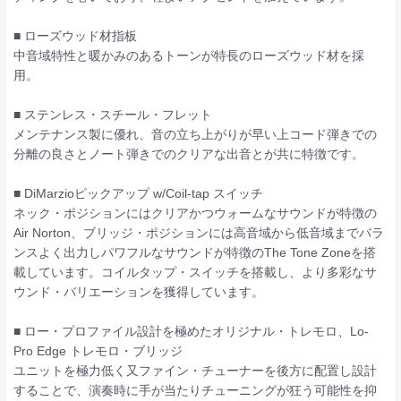
■ ローズウッド材指板
中音域特性と暖かみのあるトーンが特長のローズウッド材を採
用。
■ ステンレス・スチール・フレット
メンテナンス製に優れ、音の立ち上がりが早い上コード弾きでの
分離の良さとノート弾きでのクリアな出音とが共に特徴です。
■ DiMarzioピックアップ w/Coil-tap スイッチ
ネック・ポジションにはクリアかつウォームなサウンドが特徴の
Air Norton、ブリッジ・ポジションには高音域から低音域までバラ
ンスよく出力しパワフルなサウンドが特徴のThe Tone Zoneを搭
載しています。コイルタップ・スイッチを搭載し、より多彩なサ
ウンド・バリエーションを獲得しています。
■ ロー・プロファイル設計を極めたオリジナル・トレモロ、Lo-
Pro Edge トレモロ・ブリッジ
ユニットを極力低く又ファイン・チューナーを後方に配置し設計
することで、演奏時に手が当たりチューニングが狂う可能性を抑