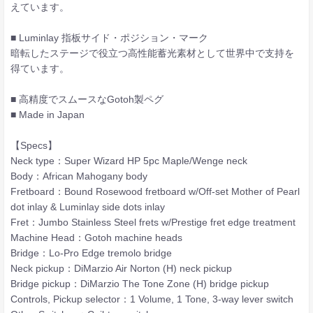
えています。
■ Luminlay 指板サイド・ポジション・マーク
暗転したステージで役立つ高性能蓄光素材として世界中で支持を
得ています。
■ 高精度でスムースなGotoh製ペグ
■ Made in Japan
【Specs】
Neck type：Super Wizard HP 5pc Maple/Wenge neck
Body：African Mahogany body
Fretboard：Bound Rosewood fretboard w/Off-set Mother of Pearl
dot inlay & Luminlay side dots inlay
Fret：Jumbo Stainless Steel frets w/Prestige fret edge treatment
Machine Head：Gotoh machine heads
Bridge：Lo-Pro Edge tremolo bridge
Neck pickup：DiMarzio Air Norton (H) neck pickup
Bridge pickup：DiMarzio The Tone Zone (H) bridge pickup
Controls, Pickup selector：1 Volume, 1 Tone, 3-way lever switch