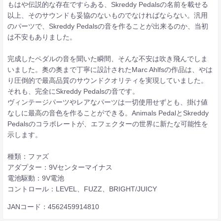
もはや伝説的な存在ですらある、Skreddy Pedalsの名前を載せる
以上、そのサウンドも妥協のないものでなければならない。汎用
のパーツで、Skreddy Pedalsの音を作ることが出来るのか、当初
は不安もありました。
完成したペダルの音を聞いた瞬間、そんな不安は吹き飛んでしま
いました。奥の奥まで丁寧に設計されたMarc Ahlfsの作品は、やは
り圧倒的で最高品質のサウンドクオリティを実現していました。
それも、完全にSkreddy Pedalsの音です。
ヴィンテージパーツやレアなパーツは一切使用せずとも、掛け値
なしに最高の音色を作ることができる。Animals PedalとSkreddy
Pedalsのコラボレートが、エフェクターの世界に新たな可能性を
示します。
種類：ファズ
アダプター：9Vセンターマイナス
電池駆動：9V電池
コントロール：LEVEL、FUZZ、BRIGHT/JUICY
JANコード：4562459914810