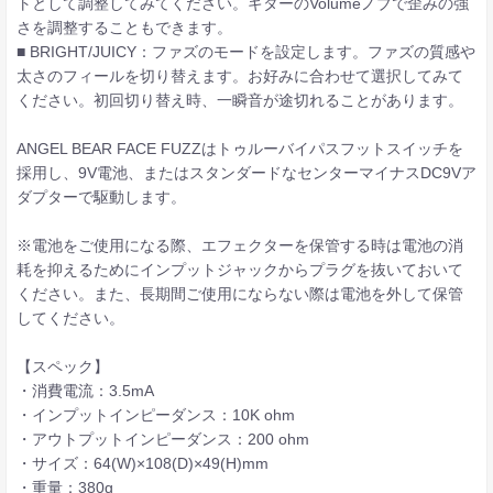
トとして調整してみてください。ギターのVolumeノブで歪みの強
さを調整することもできます。
■ BRIGHT/JUICY：ファズのモードを設定します。ファズの質感や
太さのフィールを切り替えます。お好みに合わせて選択してみて
ください。初回切り替え時、一瞬音が途切れることがあります。
ANGEL BEAR FACE FUZZはトゥルーバイパスフットスイッチを
採用し、9V電池、またはスタンダードなセンターマイナスDC9Vア
ダプターで駆動します。
※電池をご使用になる際、エフェクターを保管する時は電池の消
耗を抑えるためにインプットジャックからプラグを抜いておいて
ください。また、長期間ご使用にならない際は電池を外して保管
してください。
【スペック】
・消費電流：3.5mA
・インプットインピーダンス：10K ohm
・アウトプットインピーダンス：200 ohm
・サイズ：64(W)×108(D)×49(H)mm
・重量：380g