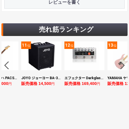
レビューを書く
売れ筋ランキング
11
12
13
位
位
位
YAMAHA ヤマハ PACS+12 ASP Pacifica Standard Plus パシフィカスタンダードプラス エレキギター
JOYO ジョーヨー BA-30 VIBE CUBE BLK 30W 小型ベースアンプ Bluetooth+OTGオーディオI/F搭載
エフェクター Darkglass Electronics Anagram ベースエフェクター プリアンプ ダークグラス アナグラム
0
販売価格 14,500
販売価格 169,400
販売価格 128,8
円
円
円