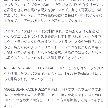
ァズサウンドからギターのVolumeだけできらびやかなクリーンへ
と変化させられる高い表現力を持つファズ。丸くて可愛らしい顔
のようなデザインと、その存在感の強い音色は1960年代から今に
至るまで、世界中のギタリストを惹きつけています。
ファズフェイスは1960年代に制作され、当時ありふれた部品だっ
たゲルマニウムトランジスタを使用して制作されました。ゲルマ
ニウムトランジスタに代わりシリコントランジスタが一般的にな
ると、当たり前のようにシリコントランジスタを使用した回路へ
と変わっていきます。どちらかに優劣があるのではなく、どちら
も多くのギタリストが愛し、名演を奏でてきました。
Animals Pedal ANGEL BEAR FACE FUZZは、シリコントランジス
タを使用したファズフェイスをもとに、Skreddy Pedalsの手によ
って開発されたファズペダルです。
ANGEL BEAR FACE FUZZの音色は、一瞬でファズフェイスであ
ることが分かる太さと分厚さ、そして迫力があります。はじめは
FUZZノブを最大に設定し、LEVELで音量を調整して使ってみまし
ょう。