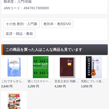
難易度：入門/初級
JANコード：4947817309000
その他 教則・入門書
教則本・教則DVD
楽譜・雑誌・書籍
この商品を買った人はこんな商品も見ています
これですらすら読める！ 書ける！ すぐに役立つ 移調楽器の読み方 音楽之友社
聴くだけスケール入門〜藤巻メソッド〜 DVD-ROM付 ヤマハミュージックメディア
音楽之友社 明解 和声法（下巻）
気軽にプレイ楽しいギタレレ教本 増補改訂 サーベル社
2,640
円
2,200
円
4,180
円
1,650
円