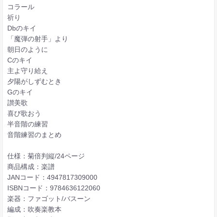
コラール
祈り
Dbのキイ
「魔弾の射手」より
朝日のように
Cのキイ
主よ守り給え
夕陽がしずむとき
Gのキイ
讃美歌
喜び歌おう
半音階の練習
音階練習のまとめ
仕様：菊倍判縦/24ページ
商品構成：楽譜
JANコード：4947817309000
ISBNコード：9784636122060
楽器：ファゴット/バスーン
編成：吹奏楽教本