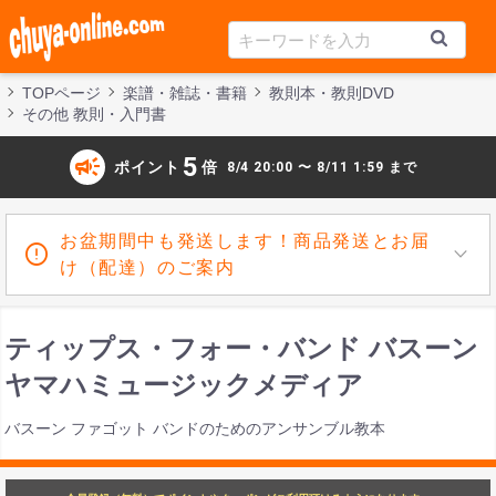
TOPページ
楽譜・雑誌・書籍
教則本・教則DVD
その他 教則・入門書
campaign
5
ポイント
倍
8/4 20:00 〜 8/11 1:59 まで
お盆期間中も発送します！商品発送とお届
け（配達）のご案内
ティップス・フォー・バンド バスーン
ヤマハミュージックメディア
バスーン ファゴット バンドのためのアンサンブル教本