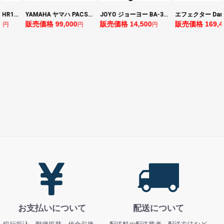
YAMAHA ヤマハ PACS+12 ASP Pacifica Standard Plus パシフィカスタンダードプラス エレキギター
JOYO ジョーヨー BA-30 VIBE CUBE BLK 30W 小型ベースアンプ Bluetooth+OTGオーディオI/F搭載
エフェクター Darkglass Electronics Anagram ベースエフェクター プリアンプ ダークグラス アナグラム
99,000
販売価格 14,500
販売価格 169,400
販売価格 
円
円
円
お支払いについて
配送について