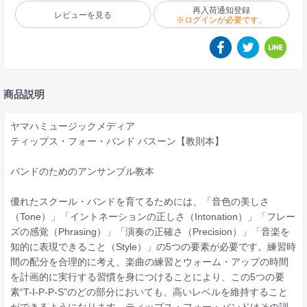
再入荷通知登録
レビューを見る
※ログインが必要です。
商品説明
ヤマハミュージックメディア
ティップス・フォー・バンド バスーン【教則本】
バンドのためのアンサンブル教本
優れたスクール・バンドを育てるためには、「音色の美しさ
（Tone）」「イントネーションの正しさ（Intonation）」「フレー
ズの感覚（Phrasing）」「演奏の正確さ（Precision）」「音楽を
知的に表現できること（Style）」の5つの要素が必要です。練習時
間の配分を合理的に考え、楽曲の練習とウォーム・アップの時間
を計画的に実行する習慣を身につけることにより、この5つの要
素“T-I-P-P-S”のどの部分においても、高いレベルを維持すること
ができるようになります。ティップス・フォー・バンドはその訓