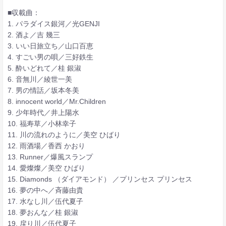
■収載曲：
1. パラダイス銀河／光GENJI
2. 酒よ／吉 幾三
3. いい日旅立ち／山口百恵
4. すごい男の唄／三好鉄生
5. 酔いどれて／桂 銀淑
6. 音無川／綾世一美
7. 男の情話／坂本冬美
8. innocent world／Mr.Children
9. 少年時代／井上陽水
10. 福寿草／小林幸子
11. 川の流れのように／美空 ひばり
12. 雨酒場／香西 かおり
13. Runner／爆風スランプ
14. 愛燦燦／美空 ひばり
15. Diamonds （ダイアモンド） ／プリンセス プリンセス
16. 夢の中へ／斉藤由貴
17. 水なし川／伍代夏子
18. 夢おんな／桂 銀淑
19. 戻り川／伍代夏子