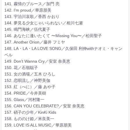
141. 霧情のブルース／加門 亮
142. I'm proud／華原朋美
143. 宇治川哀歌／香西 かおり
144. 夢見る少女じゃいられない／相川七瀬
145. 鳴門海峡／伍代夏子
146. あなたに逢いたくて 〜Missing You〜／松田聖子
147. Another Orion／藤井 フミヤ
148. LA・LA・LA LOVE SONG／久保田 利伸withナオミ・キャン
ベル
149. Don't Wanna Cry／安室 奈美恵
150. 花／石嶺聡子
151. 女の酒場／五木 ひろし
152. 恋唄流し／神野美伽
153. 紅（べに）／藤 あや子
154. PRIDE／今井美樹
155. Glass／河村隆一
156. CAN YOU CELEBRATE?／安室 奈美恵
157. 硝子の少年／KinKi Kids
158. もののけ姫／米良美一
159. LOVE IS ALL MUSIC／華原朋美