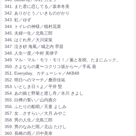
341. また君に恋してる／坂本冬美
342. ありがとう／いきものがかり
343. 虹／ゆず
344. トイレの神様／植村花菜
345. 夫婦一生／北島三郎
346. はぐれ舟／大川栄策
347. 泣き砂 海風／城之内 早苗
348. 人生一度／中村 美律子
349. マル・マル・モリ・モリ！／薫と友樹、たまにムック。
350. さよならの夏〜コクリコ坂から〜／手嶌 葵
351. Everyday、カチューシャ／AKB48
352. 明日へのマーチ／桑田佳祐
353. いとしき日々よ／平井 堅
354. あの娘と野菊と渡し舟／氷川 きよし
355. 白樺の誓い／山内惠介
356. ふたりの船唄／天童 よしみ
357. 女…さすらい／大月 みやこ
358. 男の人生／北島三郎
359. 男のなみだ雨／北山 たけし
360. 長崎の雨／川中美幸