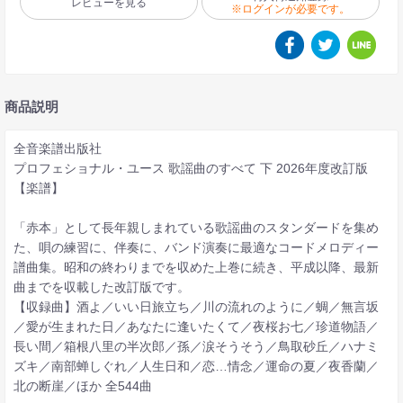
レビューを見る
※ログインが必要です。
商品説明
全音楽譜出版社
プロフェショナル・ユース 歌謡曲のすべて 下 2026年度改訂版
【楽譜】
「赤本」として長年親しまれている歌謡曲のスタンダードを集め
た、唄の練習に、伴奏に、バンド演奏に最適なコードメロディー
譜曲集。昭和の終わりまでを収めた上巻に続き、平成以降、最新
曲までを収載した改訂版です。
【収録曲】酒よ／いい日旅立ち／川の流れのように／蜩／無言坂
／愛が生まれた日／あなたに逢いたくて／夜桜お七／珍道物語／
長い間／箱根八里の半次郎／孫／涙そうそう／鳥取砂丘／ハナミ
ズキ／南部蝉しぐれ／人生日和／恋…情念／運命の夏／夜香蘭／
北の断崖／ほか 全544曲