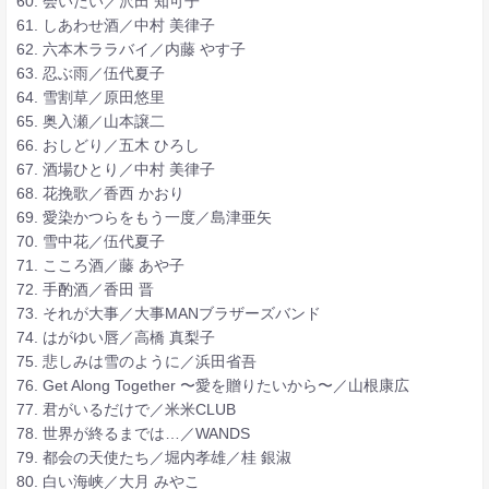
60. 会いたい／沢田 知可子
61. しあわせ酒／中村 美律子
62. 六本木ララバイ／内藤 やす子
63. 忍ぶ雨／伍代夏子
64. 雪割草／原田悠里
65. 奥入瀬／山本譲二
66. おしどり／五木 ひろし
67. 酒場ひとり／中村 美律子
68. 花挽歌／香西 かおり
69. 愛染かつらをもう一度／島津亜矢
70. 雪中花／伍代夏子
71. こころ酒／藤 あや子
72. 手酌酒／香田 晋
73. それが大事／大事MANブラザーズバンド
74. はがゆい唇／高橋 真梨子
75. 悲しみは雪のように／浜田省吾
76. Get Along Together 〜愛を贈りたいから〜／山根康広
77. 君がいるだけで／米米CLUB
78. 世界が終るまでは…／WANDS
79. 都会の天使たち／堀内孝雄／桂 銀淑
80. 白い海峡／大月 みやこ