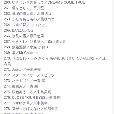
260. やさしいキスをして／DREAMS COME TRUE
261. 瞳をとじて／平井堅
262. 番場の忠太郎／氷川 きよし
263. かたちあるもの／柴咲コウ
264. 片道切符／北山 たけし
265. BANZAI／B'z
266. 氷見の雪／原田悠里
267. 生きとし生ける物へ／森山 直太朗
268. 釧路湿原／水森 かおり
269. 掌／Mr.Children
270. 花になれ〜うめ さくら あやめ あじさい ひがんばな〜／田川
寿美
271. Jupiter／平原綾香
272. スターゲイザー／スピッツ
273. ハナミズキ／一青 窈
274. 影踏み／一青 窈
275. 桜色舞うころ／中島美嘉
276. CLOSE YOUR EYES／長渕 剛
277. うすゆき草／川中美幸
278. 気がつけばあなた／松浦亜弥