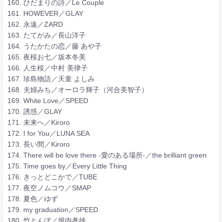
160. ひだまりの詩／Le Couple
161. HOWEVER／GLAY
162. 永遠／ZARD
163. たてがみ／長山洋子
164. うたかたの恋／藤 あや子
165. 夜桜お七／坂本冬美
166. 人生桜／中村 美律子
167. 珍島物語／天童 よしみ
168. 夫婦みち／オーロラ輝子（河合美智子）
169. White Love／SPEED
170. 誘惑／GLAY
171. 未来へ／Kiroro
172. I for You／LUNA SEA
173. 長い間／Kiroro
174. There will be love there -愛のある場所-／the brilliant green
175. Time goes by／Every Little Thing
176. きっとどこかで／TUBE
177. 夜空ノムコウ／SMAP
178. 夏色／ゆず
179. my graduation／SPEED
180. 竹とんぼ／堀内孝雄