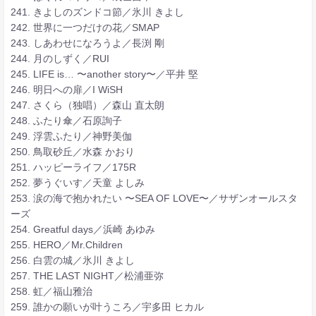
241. きよしのズンドコ節／氷川 きよし
242. 世界に一つだけの花／SMAP
243. しあわせになろうよ／長渕 剛
244. 月のしずく／RUI
245. LIFE is… 〜another story〜／平井 堅
246. 明日への扉／I WiSH
247. さくら（独唱）／森山 直太朗
248. ふたり傘／石原詢子
249. 浮雲ふたり／神野美伽
250. 鳥取砂丘／水森 かおり
251. ハッピーライフ／175R
252. 夢うぐいす／天童 よしみ
253. 涙の海で抱かれたい 〜SEA OF LOVE〜／サザンオールスタ
ーズ
254. Greatful days／浜崎 あゆみ
255. HERO／Mr.Children
256. 白雲の城／氷川 きよし
257. THE LAST NIGHT／松浦亜弥
258. 虹／福山雅治
259. 誰かの願いが叶うころ／宇多田 ヒカル