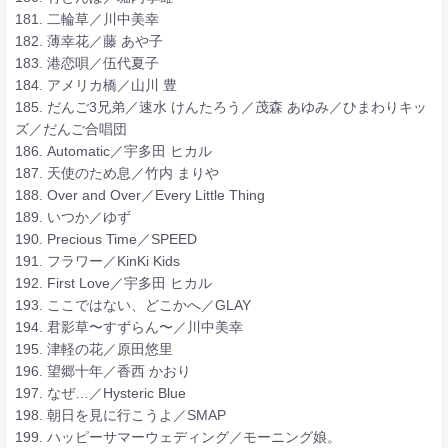
181. 二輪草／川中美幸
182. 薄幸花／藤 あや子
183. 港恋唄／伍代夏子
184. アメリカ橋／山川 豊
185. だんご3兄弟／速水 けんたろう／茂森 あゆみ／ひまわりキッ
ズ／だんご合唱団
186. Automatic／宇多田 ヒカル
187. 天使のため息／竹内 まりや
188. Over and Over／Every Little Thing
189. いつか／ゆず
190. Precious Time／SPEED
191. フラワー／KinKi Kids
192. First Love／宇多田 ヒカル
193. ここではない、どこかへ／GLAY
194. 君影草〜すずらん〜／川中美幸
195. 津軽の花／原田悠里
196. 望郷十年／香西 かおり
197. なぜ…／Hysteric Blue
198. 朝日を見に行こうよ／SMAP
199. ハッピーサマーウェディング／モーニング娘。