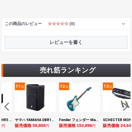
この商品のレビュー
☆☆☆☆☆
(0)
レビューを書く
売れ筋ランキング
11
12
13
位
位
位
ヤマハ YAMAHA THR5 コンパクトギターアンプ 小型アンプ
ヤマハ YAMAHA DBR10 パワードスピーカー
Fender フェンダー Made in Japan Traditional Late 60s Jazzmaster RW Ocean Turquoise Metallic エレキギター
8
販売価格 59,800
販売価格 153,896
販売価格 24,64
円
円
円