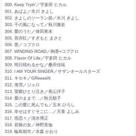
300. Keep Tryin'／宇多田 ヒカル
301. あばよ／氷川 きよし
302. きよしのソーラン節／氷川 きよし
303. 千の風になって／秋川雅史
304. 愛のうた／倖田來未
305. 吾亦紅／すぎもと まさと
306. 蕾／コブクロ
307. WINDING ROAD／絢香×コブクロ
308. Flavor Of Life／宇多田 ヒカル
309. 明日晴れるかな／桑田佳祐
310. I AM YOUR SINGER／サザンオールスターズ
311. キセキ／GReeeeN
312. 海雪／ジェロ
313. 望郷ひとり泣き／長山洋子
314. 愛のままで…／秋元順子
315. この愛に死んでも／五木 ひろし
316. 幸せはすぐそこに…／天童 よしみ
317. 雨恋々／清水博正
318. 若狭の女／神野美伽
319. 輪島朝市／水森 かおり