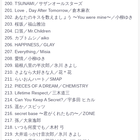
200. TSUNAMI／サザンオールスターズ
201. Love，Day After Tomorrow／倉木麻衣
202. あなたのキスを数えましょう 〜You were mine〜／小柳ゆき
203. 桜坂／福山雅治
204. 口笛／Mr.Children
205. カブトムシ／aiko
206. HAPPINESS／GLAY
207. Everything／Misia
208. 愛情／小柳ゆき
209. 箱根八里の半次郎／氷川 きよし
210. さよなら大好きな人／花＊花
211. らいおんハート／SMAP
212. PIECES OF A DREAM／CHEMISTRY
213. Lifetime Respect／三木道三
214. Can You Keep A Secret?／宇多田 ヒカル
215. 遥か／スピッツ
216. secret base 〜君がくれたもの〜／ZONE
217. 孫／大泉逸郎
218. いつも何度でも／木村 弓
219. 大井追っかけ音次郎／氷川 きよし