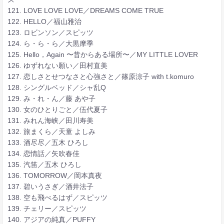
121. LOVE LOVE LOVE／DREAMS COME TRUE
122. HELLO／福山雅治
123. ロビンソン／スピッツ
124. ら・ら・ら／大黒摩季
125. Hello，Again 〜昔からある場所〜／MY LITTLE LOVER
126. ゆずれない願い／田村直美
127. 恋しさとせつなさと心強さと／篠原涼子 with t.komuro
128. シングルベッド／シャ乱Q
129. み・れ・ん／藤 あや子
130. 女のひとりごと／伍代夏子
131. みれん海峡／田川寿美
132. 旅まくら／天童 よしみ
133. 酒尽尽／五木 ひろし
134. 恋情話／矢吹春佳
135. 汽笛／五木 ひろし
136. TOMORROW／岡本真夜
137. 碧いうさぎ／酒井法子
138. 空も飛べるはず／スピッツ
139. チェリー／スピッツ
140. アジアの純真／PUFFY