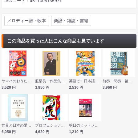
JANコード：4511005135971
メロディー譜・歌本
楽譜・雑誌・書籍
この商品を買った人はこんな商品も見ています
ヤマハのおうたえほん ヤマハミュージックメディア
服部良一作品集 全音楽譜出版社
英語で！日本語で！歌おう♪ ディズニー・ソング・コレクション レット・イット・ゴー〜ありのままで〜 ヤマハミュージックメディア
前奏・間奏・後奏付 コードメロディー譜 ジャパニーズロック大全集 ベスト262 全音楽譜出版社
3,520
円
3,850
円
2,530
円
3,960
円
世界と日本の愛唱歌 抒情歌事典 ヤマハミュージックメディア
プロフェショナルユース J-POPのすべて 新曲増補版 ベスト367 全音楽譜出版社
明日のヒットメロディー'20-06 ナレーション・歌唱アドバイス付／カラオケ倶楽部／独奏ギター名曲選／ハーモニカで演歌 全音楽譜出版社
6,050
円
4,620
円
1,210
円