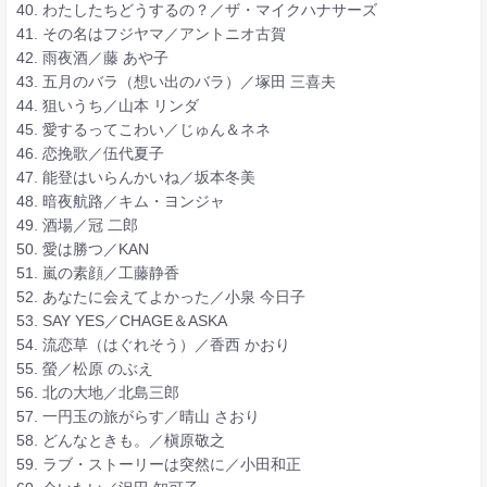
40. わたしたちどうするの？／ザ・マイクハナサーズ
41. その名はフジヤマ／アントニオ古賀
42. 雨夜酒／藤 あや子
43. 五月のバラ（想い出のバラ）／塚田 三喜夫
44. 狙いうち／山本 リンダ
45. 愛するってこわい／じゅん＆ネネ
46. 恋挽歌／伍代夏子
47. 能登はいらんかいね／坂本冬美
48. 暗夜航路／キム・ヨンジャ
49. 酒場／冠 二郎
50. 愛は勝つ／KAN
51. 嵐の素顔／工藤静香
52. あなたに会えてよかった／小泉 今日子
53. SAY YES／CHAGE＆ASKA
54. 流恋草（はぐれそう）／香西 かおり
55. 螢／松原 のぶえ
56. 北の大地／北島三郎
57. 一円玉の旅がらす／晴山 さおり
58. どんなときも。／槇原敬之
59. ラブ・ストーリーは突然に／小田和正