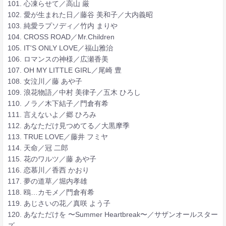
101. 心凍らせて／高山 厳
102. 愛が生まれた日／藤谷 美和子／大内義昭
103. 純愛ラプソディ／竹内 まりや
104. CROSS ROAD／Mr.Children
105. IT'S ONLY LOVE／福山雅治
106. ロマンスの神様／広瀬香美
107. OH MY LITTLE GIRL／尾崎 豊
108. 女泣川／藤 あや子
109. 浪花物語／中村 美律子／五木 ひろし
110. ノラ／木下結子／門倉有希
111. 言えないよ／郷 ひろみ
112. あなただけ見つめてる／大黒摩季
113. TRUE LOVE／藤井 フミヤ
114. 天命／冠 二郎
115. 花のワルツ／藤 あや子
116. 恋慕川／香西 かおり
117. 夢の道草／堀内孝雄
118. 鴎…カモメ／門倉有希
119. あじさいの花／真咲 よう子
120. あなただけを 〜Summer Heartbreak〜／サザンオールスター
ズ