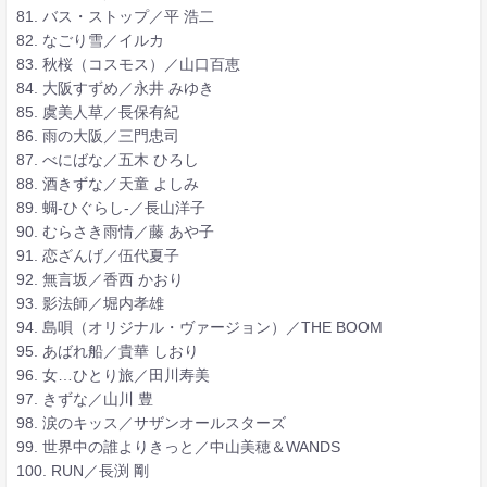
81. バス・ストップ／平 浩二
82. なごり雪／イルカ
83. 秋桜（コスモス）／山口百恵
84. 大阪すずめ／永井 みゆき
85. 虞美人草／長保有紀
86. 雨の大阪／三門忠司
87. べにばな／五木 ひろし
88. 酒きずな／天童 よしみ
89. 蜩-ひぐらし-／長山洋子
90. むらさき雨情／藤 あや子
91. 恋ざんげ／伍代夏子
92. 無言坂／香西 かおり
93. 影法師／堀内孝雄
94. 島唄（オリジナル・ヴァージョン）／THE BOOM
95. あばれ船／貴華 しおり
96. 女…ひとり旅／田川寿美
97. きずな／山川 豊
98. 涙のキッス／サザンオールスターズ
99. 世界中の誰よりきっと／中山美穂＆WANDS
100. RUN／長渕 剛