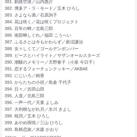
381. 釧路空港／山内惠介
382. 博多ア・ラ・モード／五木 ひろし
383. さよなら酒／石原詢子
384. 花は咲く／花は咲くプロジェクト
385. 百年の蝉／北島三郎
386. 南部蝉しぐれ／福田 こうへい
387. ふるさとは今もかわらず／新沼謙治
388. 女々しくて／ゴールデンボンバー
389. ピースとハイライト／サザンオールスターズ
390. 潮騒のメモリー／天野春子（小泉 今日子）
391. 恋するフォーチュンクッキー／AKB48
392. にじいろ／絢香
393. からたちの小径／島倉 千代子
394. 日々／吉田山田
395. 人道／北島三郎
396. 一声一代／天童 よしみ
397. 大利根ながれ月／氷川 きよし
398. 桜貝／五木 ひろし
399. あやめ雨情／三山 ひろし
400. 島根恋旅／水森 かおり