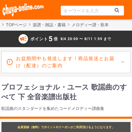
TOPページ
楽譜・雑誌・書籍
メロディー譜・歌本
campaign
5
ポイント
倍
8/4 20:00 〜 8/11 1:59 まで
お盆期間中も発送します！商品発送とお届
け（配達）のご案内
プロフェショナル・ユース 歌謡曲のす
べて 下 全音楽譜出版社
歌謡曲のスタンダードを集めたコードメロディー譜曲集
会員登録（無料）でポイントやクーポンがご利用頂けるようになります。