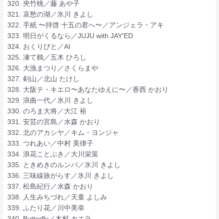
320. 夾竹桃／藤 あや子
321. 哀愁の湖／氷川 きよし
322. 手紙 〜拝啓 十五の君へ〜／アンジェラ・アキ
323. 明日がくるなら／JUJU with JAY'ED
324. おくりびと／AI
325. 凍て鶴／五木 ひろし
326. 大漁まつり／さくらまや
327. 剣山／北山 たけし
328. 大阪テ・キエロ〜あなたゆえに〜／香西 かおり
329. 浪曲一代／氷川 きよし
330. のろま大将／大江 裕
331. 安芸の宮島／水森 かおり
332. 北のアカシヤ／キム・ヨンジャ
333. つれあい／中村 美律子
334. 浪花ことぶき／大川栄策
335. ときめきのルンバ／氷川 きよし
336. 三味線旅がらす／氷川 きよし
337. 松島紀行／水森 かおり
338. 人生みちづれ／天童 よしみ
339. ふたり花／川中美幸
340. Butterfly／木村 カエラ