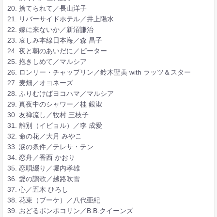
20. 捨てられて／長山洋子
21. リバーサイドホテル／井上陽水
22. 嫁に来ないか／新沼謙治
23. 哀しみ本線日本海／森 昌子
24. 夜と朝のあいだに／ピーター
25. 抱きしめて／マルシア
26. ロンリー・チャップリン／鈴木聖美 with ラッツ＆スター
27. 麦畑／オヨネーズ
28. ふりむけばヨコハマ／マルシア
29. 真夜中のシャワー／桂 銀淑
30. 友禅流し／牧村 三枝子
31. 離別（イビョル）／李 成愛
32. 命の花／大月 みやこ
33. 涙の条件／テレサ・テン
34. 恋舟／香西 かおり
35. 恋唄綴り／堀内孝雄
36. 愛の讃歌／越路吹雪
37. 心／五木 ひろし
38. 花束（ブーケ）／八代亜紀
39. おどるポンポコリン／B.B.クイーンズ