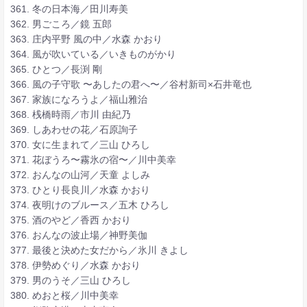
361. 冬の日本海／田川寿美
362. 男ごころ／鏡 五郎
363. 庄内平野 風の中／水森 かおり
364. 風が吹いている／いきものがかり
365. ひとつ／長渕 剛
366. 風の子守歌 〜あしたの君へ〜／谷村新司×石井竜也
367. 家族になろうよ／福山雅治
368. 桟橋時雨／市川 由紀乃
369. しあわせの花／石原詢子
370. 女に生まれて／三山 ひろし
371. 花ぼうろ〜霧氷の宿〜／川中美幸
372. おんなの山河／天童 よしみ
373. ひとり長良川／水森 かおり
374. 夜明けのブルース／五木 ひろし
375. 酒のやど／香西 かおり
376. おんなの波止場／神野美伽
377. 最後と決めた女だから／氷川 きよし
378. 伊勢めぐり／水森 かおり
379. 男のうそ／三山 ひろし
380. めおと桜／川中美幸