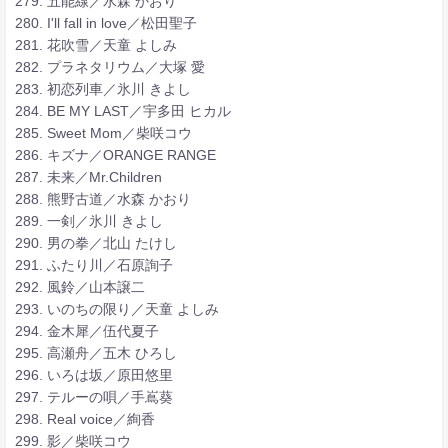
279. 五能線／水森 かおり
280. I'll fall in love／松田聖子
281. 花吹雪／天童 よしみ
282. プラネタリウム／大塚 愛
283. 初恋列車／氷川 きよし
284. BE MY LAST／宇多田 ヒカル
285. Sweet Mom／柴咲コウ
286. キズナ／ORANGE RANGE
287. 未来／Mr.Children
288. 熊野古道／水森 かおり
289. 一剣／氷川 きよし
290. 男の拳／北山 たけし
291. ふたり川／石原詢子
292. 風鈴／山本譲二
293. いのちの限り／天童 よしみ
294. 金木犀／伍代夏子
295. 高瀬舟／五木 ひろし
296. いろは坂／原田悠里
297. テルーの唄／手嶌葵
298. Real voice／絢香
299. 影／柴咲コウ