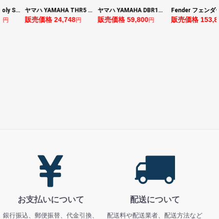
ヤマハ YAMAHA THR5 コンパクトギターアンプ 小型アンプ
ヤマハ YAMAHA DBR10 パワードスピーカー
Fender フェンダー Made in Japan Traditional Late 60s Jazzmaster RW Ocean Turquoise Metallic エレキギター
8
販売価格 59,800
販売価格 153,896
販売価格 24,64
円
円
円
お支払いについて
配送について
銀行振込、郵便振替、代金引換、
配送料や配送業者、配送方法など