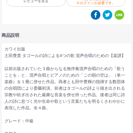
レビューを見る
※ログインが必要です。
商品説明
カワイ出版
土田豊貴 タゴールの詩による4つの歌 混声合唱のための【楽譜】
以前出版されていた３曲からなる無伴奏混声合唱のための「歌う
ことを」と、混声合唱とピアノのための「この朝の空は」（単一
楽曲）を１冊に併せた作品。両者とも田中豊輝の指揮する数団体
の合唱団により委嘱初演。前者はタゴールの詩より描き出される
宗教や紡ぎ出された厳粛な音楽を併せ持った作品。後者は同じ詩
人の詩に息づく光や生命や歌という言葉たちを明るくさわやかに
表現した作品。全４曲。
グレード：中級