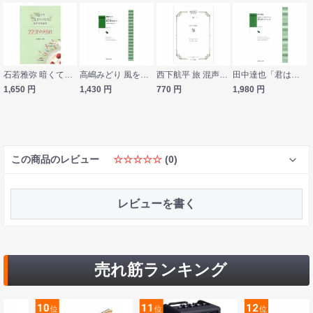
石若雅弥 暗くて泣きたくなる混声合唱曲集 22才の別れ カワイ出版
高嶋みどり 風を乗せたい〜和合亮一の二編の詩によせて〜混声合唱のための カワイ出版
西下航平 旅 混声合唱曲 カワイ出版社
田中達也「君はかわいいと」混声合唱とピアノのための４つのスケッチ カワイ出版
1,650
円
1,430
円
770
円
1,980
円
この商品のレビュー
☆☆☆☆☆
(0)
レビューを書く
売れ筋ランキング
10
11
12
位
位
位