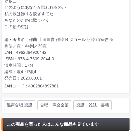
収載曲
どのようにあなたが歌われるのか
私の歌は飾りを脱ぎすてた
あなたのために歌うべく
この朝の空は
編・著者名：作曲:土田豊貴 作詩:R.タゴール 訳詩:山室静 訳
判型／頁：A4判／36頁
JAN：4962864920442
ISBN：978-4-7609-2044-0
演奏時間：17分
編成：混4・P混4
発売日：2020.09.01
JANコード：4962864897881
混声合唱 楽譜
合唱・声楽楽譜
楽譜・雑誌・書籍
この商品を買った人はこんな商品も見ています