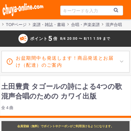
TOPページ
楽譜・雑誌・書籍
合唱・声楽楽譜
混声合唱
campaign
5
ポイント
倍
8/4 20:00 〜 8/11 1:59 まで
お盆期間中も発送します！商品発送とお届
け（配達）のご案内
土田豊貴 タゴールの詩による4つの歌
混声合唱のための カワイ出版
全４曲
会員登録（無料）でポイントやクーポンがご利用頂けるようになります。