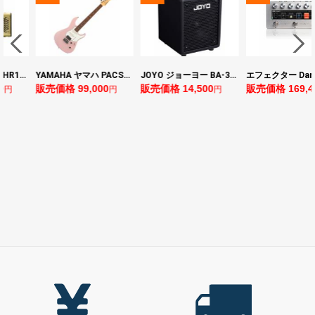
ヤマハ YAMAHA THR10II 小型ギターアンプ
YAMAHA ヤマハ PACS+12 ASP Pacifica Standard Plus パシフィカスタンダードプラス エレキギター
JOYO ジョーヨー BA-30 VIBE CUBE BLK 30W 小型ベースアンプ Bluetooth+OTGオーディオI/F搭載
0
販売価格 99,000
販売価格 14,500
販売価格 169,4
円
円
円