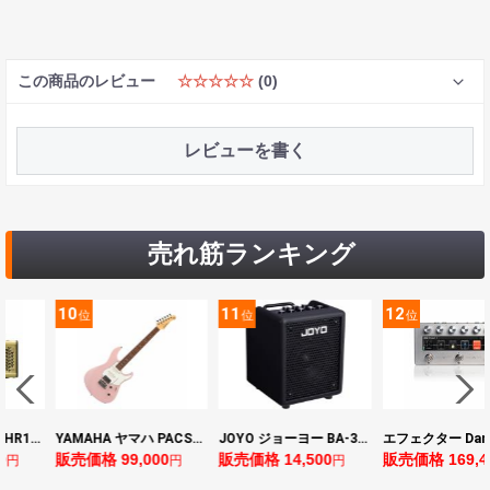
この商品のレビュー
☆☆☆☆☆
(0)
レビューを書く
売れ筋ランキング
10
11
12
位
位
位
ヤマハ YAMAHA THR10II 小型ギターアンプ
YAMAHA ヤマハ PACS+12 ASP Pacifica Standard Plus パシフィカスタンダードプラス エレキギター
JOYO ジョーヨー BA-30 VIBE CUBE BLK 30W 小型ベースアンプ Bluetooth+OTGオーディオI/F搭載
0
販売価格 99,000
販売価格 14,500
販売価格 169,4
円
円
円