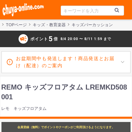
TOPページ
キッズ・教育楽器
キッズパーカッション
campaign
5
ポイント
倍
8/4 20:00 〜 8/11 1:59 まで
お盆期間中も発送します！商品発送とお届
け（配達）のご案内
REMO キッズフロアタム LREMKD508
001
レモ キッズフロアタム
会員登録（無料）でポイントやクーポンがご利用頂けるようになります。